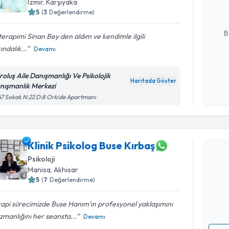
İzmir
, Karşıyaka
5
(
3
Değerlendirme)
E-posta Ad
B
 terapimi Sinan Bey den aldım ve kendimle ilgili
ındalık...
Devamı
Kişisel
roluş Aile Danışmanlığı Ve Psikolojik
okudum
Haritada Göster
nışmanlık Merkezi
işlenm
7 Sokak N:22 D:8 Orkide Apartmanı
Randevu T
Klinik Psikolog Buse Kırbaş
Klinik Psi
Psikoloji
oluşturun. 
Manisa
, Akhisar
hazırlandığ
5
(
7
Değerlendirme)
E-posta Ad
api sürecimizde Buse Hanım’ın profesyonel yaklaşımını
zmanlığını her seansta...
Devamı