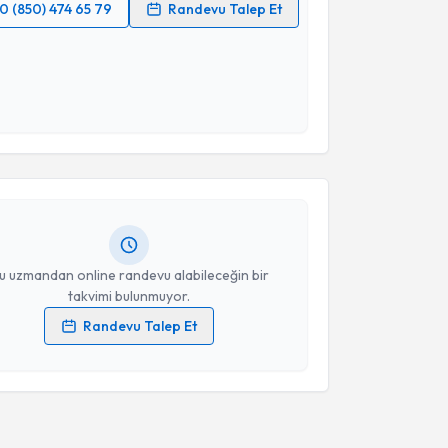
0 (850) 474 65 79
Randevu Talep Et
 verilerimin işlenmesine ilişkin
Aydınlatma Metni
'ni
 ve kişisel verilerimin belirtilen kapsamda
esini kabul ediyorum.
akvimi Talebi
Takvim Talebini Gönder
kolog Barış Yılmaz
için randevu takvimi talebi
Size bu uzmandan randevu almanız için bir takvim
ında e-posta ile bilgilendireceğiz.
resiniz
u uzmandan online randevu alabileceğin bir
takvimi bulunmuyor.
Randevu Talep Et
 verilerimin işlenmesine ilişkin
Aydınlatma Metni
'ni
 ve kişisel verilerimin belirtilen kapsamda
esini kabul ediyorum.