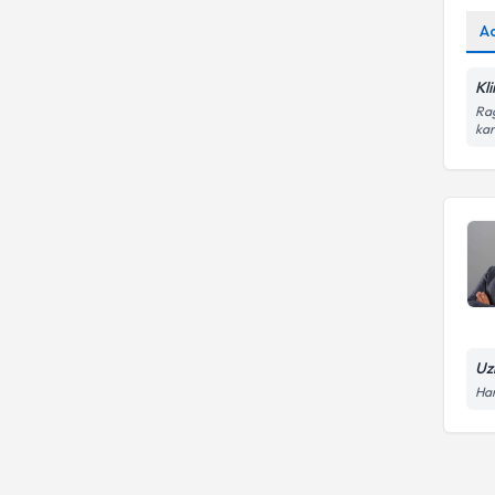
A
Kl
Rag
kar
Uz
Ham