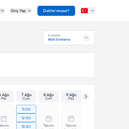
Giriş Yap
Doktor musun?
Sıralama
Akıllı Sıralama
6 Ağu
7 Ağu
8 Ağu
9 Ağu
Per
Cum
Cmt
Paz
11:00
12:00
Takvim
Takvim
Takvim
13:00