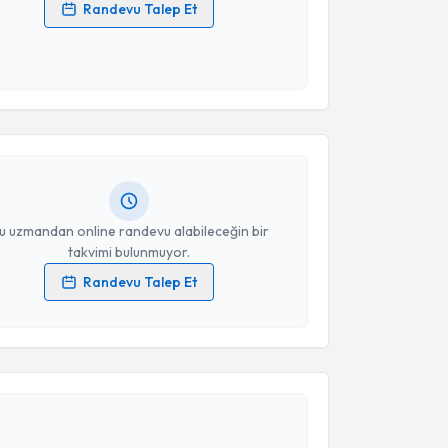
Randevu Talep Et
 verilerimin işlenmesine ilişkin
Aydınlatma Metni
'ni
 ve kişisel verilerimin belirtilen kapsamda
akvimi Talebi
esini kabul ediyorum.
ikolog Emek Öykü Kaya
için randevu takvimi talebi
Takvim Talebini Gönder
Size bu uzmandan randevu almanız için bir takvim
ında e-posta ile bilgilendireceğiz.
resiniz
u uzmandan online randevu alabileceğin bir
takvimi bulunmuyor.
Randevu Talep Et
 verilerimin işlenmesine ilişkin
Aydınlatma Metni
'ni
 ve kişisel verilerimin belirtilen kapsamda
akvimi Talebi
esini kabul ediyorum.
Takvim Talebini Gönder
n Özyürek
için randevu takvimi talebi oluşturun. Size
 randevu almanız için bir takvim hazırlandığında e-
lgilendireceğiz.