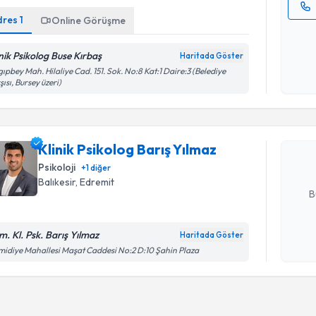
dres
1
Online Görüşme
Kişisel
okudum
inik Psikolog Buse Kırbaş
işlenm
Haritada Göster
Randevu T
ıpbey Mah. Hilaliye Cad. 151. Sok. No:8 Kat:1 Daire:3 (Belediye
şısı, Bursey üzeri)
Klinik Psi
oluşturun. 
Klinik Psikolog Barış Yılmaz
hazırlandığ
Psikoloji
+
1
diğer
E-posta Ad
Balıkesir
, Edremit
B
m. Kl. Psk. Barış Yılmaz
Haritada Göster
Kişisel
idiye Mahallesi Maşat Caddesi No:2 D:10 Şahin Plaza
okudum
işlenm