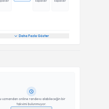
palıdır
kapalıdır
kapalıdır
Daha Fazla Göster
akvimi Talebi
ikolog Berken Gündüz
için randevu takvimi talebi
Size bu uzmandan randevu almanız için bir takvim
ında e-posta ile bilgilendireceğiz.
resiniz
u uzmandan online randevu alabileceğin bir
takvimi bulunmuyor.