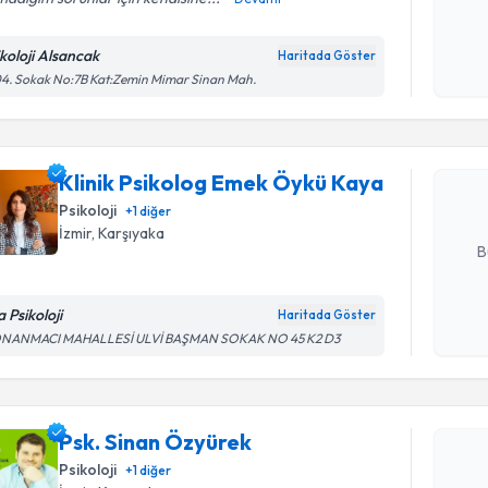
Kişisel
okudum
ikoloji Alsancak
Haritada Göster
Randevu T
işlenm
4. Sokak No:7B Kat:Zemin Mimar Sinan Mah.
Klinik Ps
oluşturun. 
Klinik Psikolog Emek Öykü Kaya
hazırlandığ
Psikoloji
+
1
diğer
E-posta Ad
İzmir
, Karşıyaka
B
a Psikoloji
Haritada Göster
Kişisel
NANMACI MAHALLESİ ULVİ BAŞMAN SOKAK NO 45 K2 D3
okudum
Randevu T
işlenm
Psk. Sinan Özyürek
Psk. Sina
bu uzmandan
Psikoloji
+
1
diğer
posta ile bi