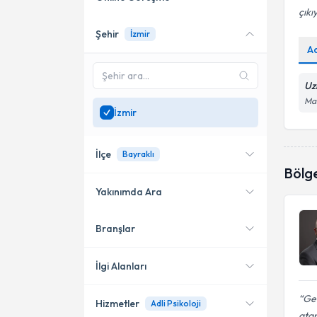
çık
Şehir
İzmir
Online danışmanlık sunan
A
uzmanları göster
Sadece
İzmir
bölgesinde
Uz
uzman ara
Man
İzmir
İlçe
Bayraklı
Bölg
Yakınımda Ara
Branşlar
Konumuma yakın uzmanları
Karşıyaka
göster
Bayraklı
İlgi Alanları
Konak
Ge
Hizmetler
Adli Psikoloji
Psikoloji
atam