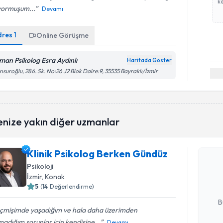
ka
ıyormuşum...
Devamı
dres
1
Online Görüşme
man Psikolog Esra Aydınlı
Haritada Göster
suroğlu, 286. Sk. No:26 J2 Blok Daire:9, 35535 Bayraklı/İzmir
Randevu T
enize yakın diğer uzmanlar
Klinik Ps
Klinik Psikolog Berken Gündüz
oluşturun. 
Psikoloji
hazırlandığ
İzmir
, Konak
5
(
14
Değerlendirme)
E-posta Ad
B
çmişimde yaşadığım ve hala daha üzerimden
adığım sorunlar için kendisine...
Devamı