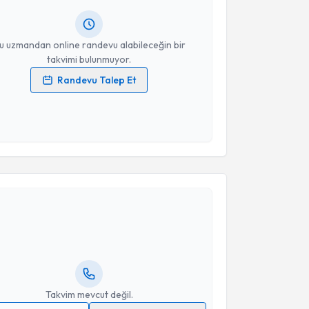
resiniz
u uzmandan online randevu alabileceğin bir
takvimi bulunmuyor.
Randevu Talep Et
 verilerimin işlenmesine ilişkin
Aydınlatma Metni
'ni
 ve kişisel verilerimin belirtilen kapsamda
esini kabul ediyorum.
Takvim Talebini Gönder
akvimi Talebi
kolog Buse Kırbaş
için randevu takvimi talebi
Size bu uzmandan randevu almanız için bir takvim
ında e-posta ile bilgilendireceğiz.
resiniz
Takvim mevcut değil.