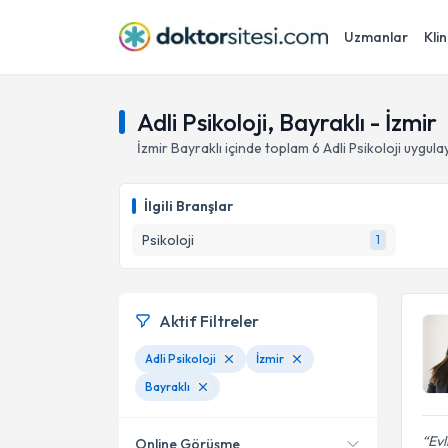
Uzmanlar
Klin
Adli Psikoloji, Bayraklı - İzmir
İzmir
Bayraklı
içinde toplam
6
Adli Psikoloji
uygula
İlgili Branşlar
Psikoloji
1
Aktif Filtreler
Adli Psikoloji
İzmir
Bayraklı
Evl
Online Görüşme