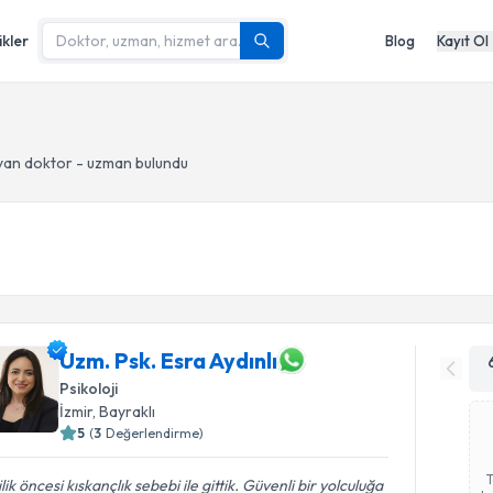
ikler
Blog
Kayıt Ol
yan doktor - uzman bulundu
Uzm. Psk. Esra Aydınlı
Psikoloji
İzmir
, Bayraklı
5
(
3
Değerlendirme)
ilik öncesi kıskançlık sebebi ile gittik. Güvenli bir yolculuğa