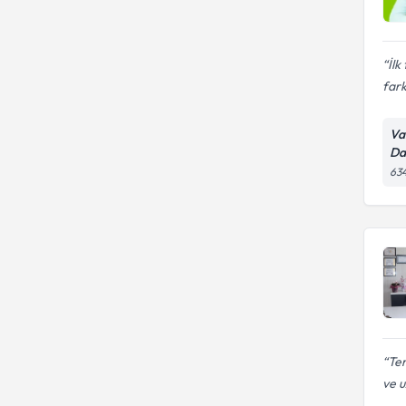
Bireysel Danışmanlık
İlk
fark
Va
Da
634
Ter
ve u