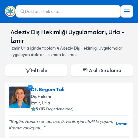
Doktor, klinik ara...
Adeziv Diş Hekimliği Uygulamaları, Urla -
İzmir
İzmir
Urla
içinde toplam
4
Adeziv Diş Hekimliği Uygulamaları
uygulayan doktor - uzman bulundu
Filtrele
Akıllı Sıralama
Dt. Begüm Tali
Diş Hekimi
İzmir
, Urla
5
(
113
Değerlendirme)
Begüm Hanım son derece özverili, işini titizlikle yapan,
Devamı
Kızıma yaklaşımı...