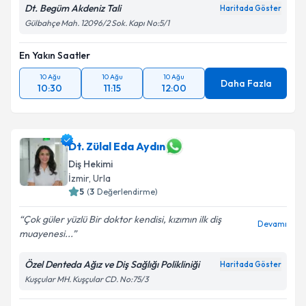
Dt. Begüm Akdeniz Tali
Haritada Göster
Gülbahçe Mah. 12096/2 Sok. Kapı No:5/1
En Yakın Saatler
10 Ağu
10 Ağu
10 Ağu
Daha Fazla
10:30
11:15
12:00
Dt. Zülal Eda Aydın
Diş Hekimi
İzmir
, Urla
5
(
3
Değerlendirme)
Çok güler yüzlü Bir doktor kendisi, kızımın ilk diş
Devamı
muayenesi...
Özel Denteda Ağız ve Diş Sağlığı Polikliniği
Haritada Göster
Kuşçular MH. Kuşçular CD. No:75/3