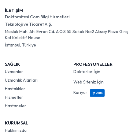
İLETİŞİM
Doktorsitesi Com Bilgi Hizmetleri
Teknoloji ve Ticaret A.Ş.
Maslak Mah. Ahi Evran Cd. A.O.S 55 Sokak No:2 Aksoy Plaza Giriş
Kat Kolektif House
İstanbul, Türkiye
SAĞLIK
PROFESYONELLER
Uzmanlar
Doktorlar İçin
Uzmanlık Alanları
Web Siteniz İçin
Hastalıklar
Kariyer
İşe Alım
Hizmetler
Hastaneler
KURUMSAL
Hakkımızda