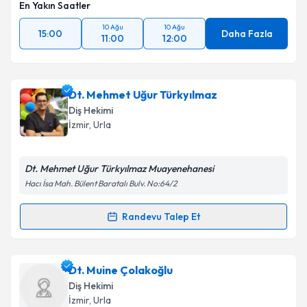
En Yakın Saatler
10 Ağu
10 Ağu
15:00
Daha Fazla
11:00
12:00
Dt. Mehmet Uğur Türkyılmaz
Diş Hekimi
İzmir
, Urla
Dt. Mehmet Uğur Türkyılmaz Muayenehanesi
Hacı İsa Mah. Bülent Baratalı Bulv. No:64/2
Randevu Talep Et
Randevu Takvimi Talebi
Dt. Mehmet Uğur Türkyılmaz
için randevu takvimi
Dt. Muine Çolakoğlu
talebi oluşturun. Size bu uzmandan randevu almanız
Diş Hekimi
için bir takvim hazırlandığında e-posta ile
İzmir
, Urla