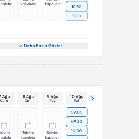
palıdır
kapalıdır
kapalıdır
10:30
11:00
Daha Fazla Göster
7 Ağu
8 Ağu
9 Ağu
10 Ağu
Cum
Cmt
Paz
Pzt
09:00
09:30
10:00
Takvim
Takvim
Takvim
palıdır
kapalıdır
kapalıdır