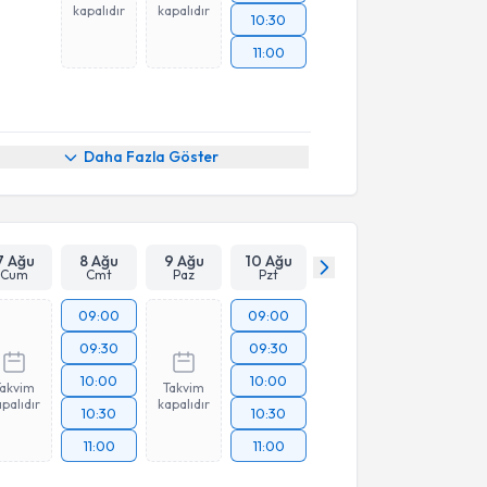
kapalıdır
kapalıdır
10:30
11:00
Daha Fazla Göster
7 Ağu
8 Ağu
9 Ağu
10 Ağu
Cum
Cmt
Paz
Pzt
09:00
09:00
09:30
09:30
10:00
10:00
Takvim
Takvim
palıdır
kapalıdır
10:30
10:30
11:00
11:00