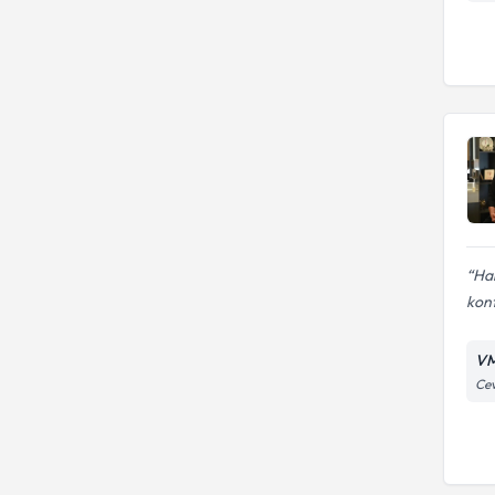
Ha
kon
VM
Cev