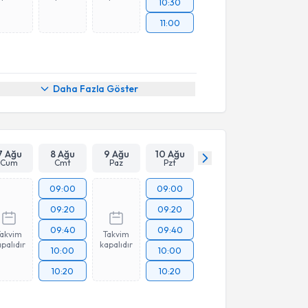
10:30
11:00
Daha Fazla Göster
7 Ağu
8 Ağu
9 Ağu
10 Ağu
Cum
Cmt
Paz
Pzt
09:00
09:00
09:20
09:20
09:40
09:40
Takvim
Takvim
palıdır
kapalıdır
10:00
10:00
10:20
10:20