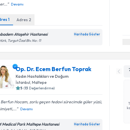
r...
Devamı
dres
1
Adres
2
ıbadem Ataşehir Hastanesi
Haritada Göster
türk, Turgut Özal Blv. No : 11
Op. Dr. Ecem Berfun Toprak
Kadın Hastalıkları ve Doğum
İstanbul
, Maltepe
5
(
13
Değerlendirme)
 Berfun Hocam, zorlu geçen tedavi sürecimde güler yüzü,
ka
miyeti,...
Devamı
 Medical Park Maltepe Hastanesi
Haritada Göster