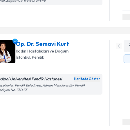
izli, Bağdat Cd. No:547, 34846
Op. Dr. Semavi Kurt
Kadın Hastalıkları ve Doğum
İstanbul
, Pendik
dipol Üniversitesi Pendik Hastanesi
Haritada Göster
çelievler, Pendik Belediyesi, Adnan Menderes Blv. Pendik
ediyesi No: 31 D:33