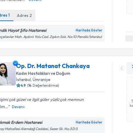
dres
1
Adres
2
ndik Hayat Şifa Hastanesi
Haritada Göster
çelievler Mah. Aydınlı Yolu Cad. Zıpkın Sok. No:10 Pendik/İstanbul
Op. Dr. Matanat Chankaya
Kadın Hastalıkları ve Doğum
İstanbul
, Ümraniye
4.9
(
14
Değerlendirme)
tişimi çok güzel ve ilgili güler yüzlü çok memnun
ka
ım...
Devamı
kmak Erdem Hastanesi
Haritada Göster
ay Mahallesi Alemdağ Caddesi, Sezer Sk. No:3 D:5