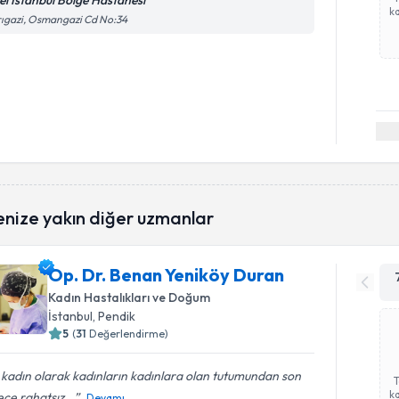
el İstanbul Bölge Hastanesi
ka
ıgazi, Osmangazi Cd No:34
enize yakın diğer uzmanlar
Op. Dr. Benan Yeniköy Duran
Kadın Hastalıkları ve Doğum
İstanbul
, Pendik
5
(
31
Değerlendirme)
 kadın olarak kadınların kadınlara olan tutumundan son
ka
ce rahatsız...
Devamı