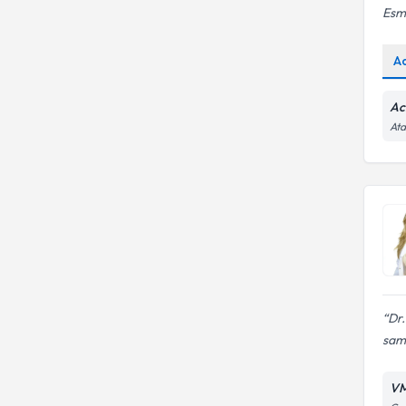
Esme
A
Ac
Ata
Dr.
sami
VM