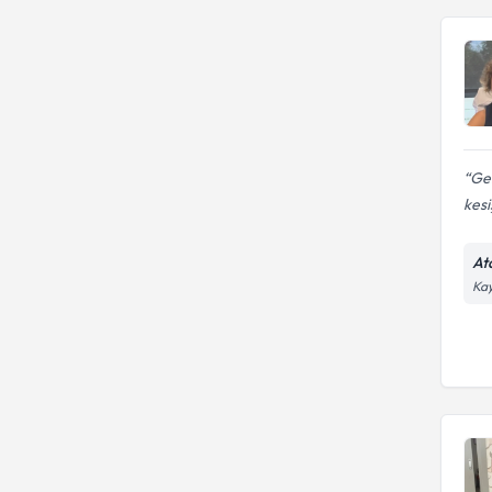
Geb
kesiş
At
Kay