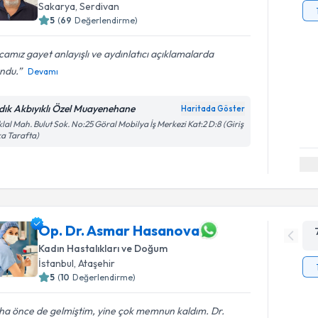
Sakarya
, Serdivan
5
(
69
Değerlendirme)
amız gayet anlayışlı ve aydınlatıcı açıklamalarda
ndu.
Devamı
dık Akbıyıklı Özel Muayenehane
Haritada Göster
iklal Mah. Bulut Sok. No:25 Göral Mobilya İş Merkezi Kat:2 D:8 (Giriş
a Tarafta)
Op. Dr. Asmar Hasanova
Kadın Hastalıkları ve Doğum
İstanbul
, Ataşehir
5
(
10
Değerlendirme)
ha önce de gelmiştim, yine çok memnun kaldım. Dr.