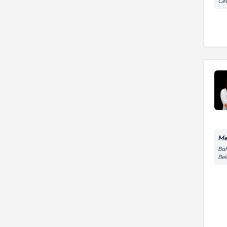
Cev
Me
Bah
Bel