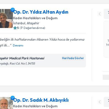
Op. Dr. Yıldız Altan Aydın
Kadın Hastalıkları ve Doğum
İstanbul
, Ataşehir
5
(
7
Değerlendirme)
eliğin ilk haftalarından itibaren Yıldız hoca ile yollarımız
ka
ti ilk...
Devamı
aşehir Medical Park Hastanesi
Haritada Göster
ışdağı, Raci Cd. No:1, 34755
Op. Dr. Sadık M. Akbıyıklı
Kadın Hastalıkları ve Doğum