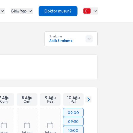
Giriş Yap
Doktor musun?
Sıralama
Akıllı Sıralama
7 Ağu
8 Ağu
9 Ağu
10 Ağu
Cum
Cmt
Paz
Pzt
09:00
09:30
10:00
Takvim
Takvim
Takvim