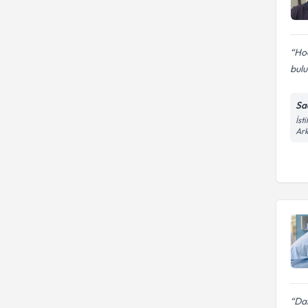
Hoc
bulu
Sa
İst
Ark
Da