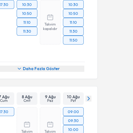
17:30
10:30
10:30
10:50
10:50
11:10
11:10
Takvim
kapalıdır
11:30
11:30
11:50
Daha Fazla Göster
7 Ağu
8 Ağu
9 Ağu
10 Ağu
Cum
Cmt
Paz
Pzt
17:30
09:00
09:30
10:00
Takvim
Takvim