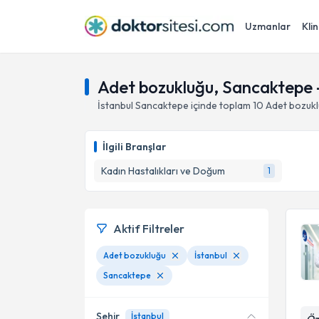
Uzmanlar
Klin
Adet bozukluğu, Sancaktepe -
İstanbul
Sancaktepe
içinde toplam
10
Adet bozuk
İlgili Branşlar
Kadın Hastalıkları ve Doğum
1
Aktif Filtreler
Adet bozukluğu
İstanbul
Sancaktepe
Şehir
İstanbul