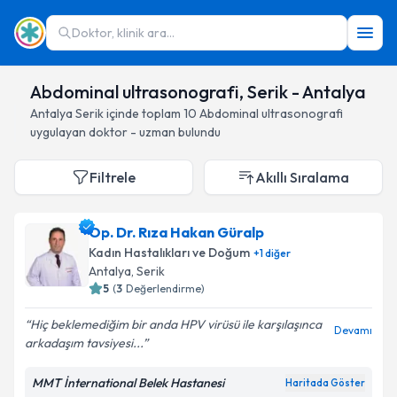
Doktor, klinik ara...
Abdominal ultrasonografi, Serik - Antalya
Antalya
Serik
içinde toplam
10
Abdominal ultrasonografi
uygulayan doktor - uzman bulundu
Filtrele
Akıllı Sıralama
Op. Dr. Rıza Hakan Güralp
Kadın Hastalıkları ve Doğum
+
1
diğer
Antalya
, Serik
5
(
3
Değerlendirme)
Hiç beklemediğim bir anda HPV virüsü ile karşılaşınca
Devamı
arkadaşım tavsiyesi...
MMT İnternational Belek Hastanesi
Haritada Göster