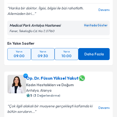
Harika bir doktor. İlgisi, bilgisi ile bizi rahatlattı.
Devamı
Ailemizden biri...
Medical Park Antalya Hastanesi
Haritada Göster
Fener, Tekelioğlu Cd. No:7, 07160
En Yakın Saatler
Yarın
Yarın
Yarın
Daha Fazla
09:00
09:30
10:00
Op. Dr. Füsun Yüksel Yakut
Kadın Hastalıkları ve Doğum
Antalya
, Alanya
5
(
3
Değerlendirme)
Çok ilgili alakalı bir muayene gerçekleşti kafamda ki
Devamı
bütün soruların...