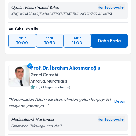
Op.Dr. Füsun Yüksel Yakut
Haritada Göster
KÜÇÜKHASBAHÇE MAH.KEYKUTBAT BUL.NO:107/19 ALANYA
En Yakın Saatler
Yarın
Yarın
Yarın
Daha Fazla
10:00
10:30
11:00
Prof. Dr. İbrahim Aliosmanoğlu
Genel Cerrahi
Antalya
, Muratpaşa
5
(
3
Değerlendirme)
Hocamızdan Allah razı olsun elinden gelen herşeyi üst
Devamı
seviyede yapmaya...
Medicalpark Hastanesi
Haritada Göster
Fener mah. Tekelioğlu cad. No:7