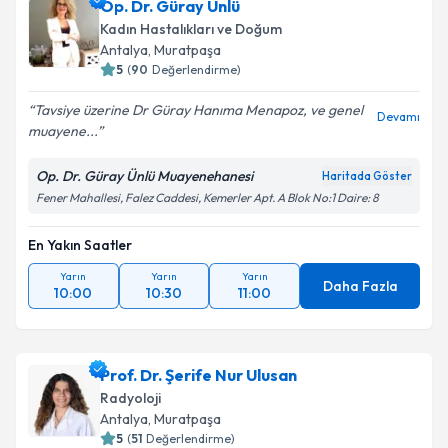
Op. Dr. Güray Ünlü
Kadın Hastalıkları ve Doğum
Antalya
, Muratpaşa
5
(
90
Değerlendirme)
Tavsiye üzerine Dr Güray Hanıma Menapoz, ve genel
Devamı
muayene...
Op. Dr. Güray Ünlü Muayenehanesi
Haritada Göster
Fener Mahallesi, Falez Caddesi, Kemerler Apt. A Blok No:1 Daire: 8
En Yakın Saatler
Yarın
Yarın
Yarın
Daha Fazla
10:00
10:30
11:00
Prof. Dr. Şerife Nur Ulusan
Radyoloji
Antalya
, Muratpaşa
5
(
51
Değerlendirme)