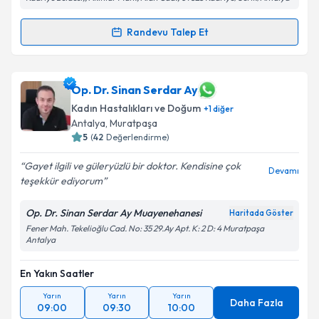
Kişisel verilerimin işlenmesine ilişkin
Aydınlatma
Randevu Talep Et
Randevu Takvimi Talebi
Metni
'ni okudum ve kişisel verilerimin belirtilen
kapsamda işlenmesini kabul ediyorum.
Uzm. Dr. Şahin Yiğit
için randevu takvimi talebi
Op. Dr. Sinan Serdar Ay
oluşturun. Size bu uzmandan randevu almanız için bir
Takvim Talebini Gönder
Kadın Hastalıkları ve Doğum
+
1
diğer
takvim hazırlandığında e-posta ile bilgilendireceğiz.
Antalya
, Muratpaşa
5
(
42
Değerlendirme)
E-posta Adresiniz
Gayet ilgili ve güleryüzlü bir doktor. Kendisine çok
Devamı
teşekkür ediyorum
Op. Dr. Sinan Serdar Ay Muayenehanesi
Kişisel verilerimin işlenmesine ilişkin
Aydınlatma
Haritada Göster
Metni
'ni okudum ve kişisel verilerimin belirtilen
Fener Mah. Tekelioğlu Cad. No: 35 29.Ay Apt. K: 2 D: 4 Muratpaşa
Antalya
kapsamda işlenmesini kabul ediyorum.
En Yakın Saatler
Takvim Talebini Gönder
Yarın
Yarın
Yarın
Daha Fazla
09:00
09:30
10:00