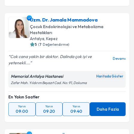
Uzm. Dr. Jamala Mammadova
Çocuk Endokrinolojisi ve Metabolizma
Hastalıkları
Antalya
, Kepez
5
(
7
Değerlendirme)
Cok cana yakïn bir doktor. Dalinda çok iyi ve
Devamı
yetenekli....
Memorial Antalya Hastanesi
Haritada Göster
Zafer Mah. Yıldırım Beyazıt Cad. No: 91, Dokuma
En Yakın Saatler
Yarın
Yarın
Yarın
Daha Fazla
09:00
09:20
09:40