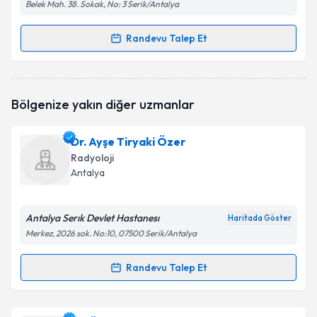
Belek Mah. 38. Sokak, No: 3 Serik/Antalya
Randevu Talep Et
Randevu Takvimi Talebi
Op. Dr. Rıza Hakan Güralp
için randevu takvimi
Bölgenize yakın diğer uzmanlar
talebi oluşturun. Size bu uzmandan randevu almanız
için bir takvim hazırlandığında e-posta ile
bilgilendireceğiz.
Dr. Ayşe Tiryaki Özer
Radyoloji
E-posta Adresiniz
Antalya
Antalya Serık Devlet Hastanesı
Haritada Göster
Kişisel verilerimin işlenmesine ilişkin
Aydınlatma
Merkez, 2026 sok. No:10, 07500 Serik/Antalya
Metni
'ni okudum ve kişisel verilerimin belirtilen
kapsamda işlenmesini kabul ediyorum.
Randevu Talep Et
Randevu Takvimi Talebi
Takvim Talebini Gönder