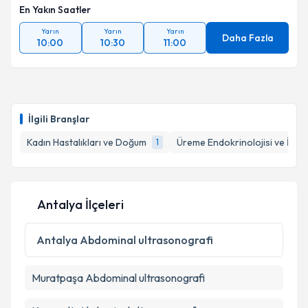
En Yakın Saatler
Yarın
Yarın
Yarın
Daha Fazla
10:00
10:30
11:00
İlgili Branşlar
Kadın Hastalıkları ve Doğum
Üreme Endokrinolojisi ve İnfert
1
Antalya İlçeleri
Antalya
Abdominal ultrasonografi
Muratpaşa
Abdominal ultrasonografi