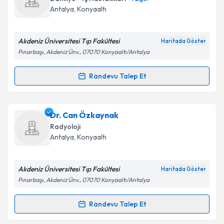
hazırlandığında e-posta ile bilgilendireceğiz.
Takvim Talebini Gönder
Antalya
, Konyaaltı
E-posta Adresiniz
Akdeniz Üniversitesi Tıp Fakültesi
Haritada Göster
Pınarbaşı, Akdeniz Ünv., 07070 Konyaaltı/Antalya
Kişisel verilerimin işlenmesine ilişkin
Aydınlatma
Randevu Talep Et
Randevu Takvimi Talebi
Metni
'ni okudum ve kişisel verilerimin belirtilen
kapsamda işlenmesini kabul ediyorum.
Dr. Levent Ündar
için randevu takvimi talebi
Dr. Can Özkaynak
oluşturun. Size bu uzmandan randevu almanız için bir
Takvim Talebini Gönder
Radyoloji
takvim hazırlandığında e-posta ile bilgilendireceğiz.
Antalya
, Konyaaltı
E-posta Adresiniz
Akdeniz Üniversitesi Tıp Fakültesi
Haritada Göster
Pınarbaşı, Akdeniz Ünv., 07070 Konyaaltı/Antalya
Kişisel verilerimin işlenmesine ilişkin
Aydınlatma
Randevu Talep Et
Randevu Takvimi Talebi
Metni
'ni okudum ve kişisel verilerimin belirtilen
kapsamda işlenmesini kabul ediyorum.