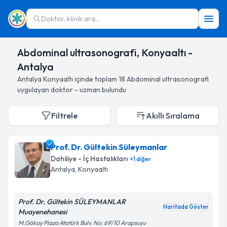
Doktor, klinik ara...
Abdominal ultrasonografi, Konyaaltı -
Antalya
Antalya
Konyaaltı
içinde toplam
18
Abdominal ultrasonografi
uygulayan doktor - uzman bulundu
Filtrele
Akıllı Sıralama
Prof. Dr. Gültekin Süleymanlar
Dahiliye - İç Hastalıkları
+
1
diğer
Antalya
, Konyaaltı
Prof. Dr. Gültekin SÜLEYMANLAR
Haritada Göster
Muayenehanesi
M.Gökay Plaza Atatürk Bulv. No: 69/10 Arapsuyu