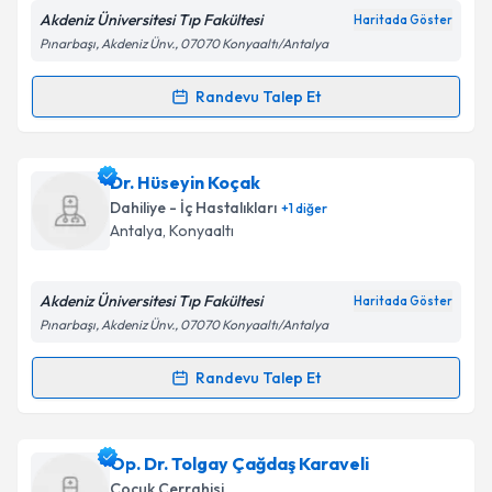
E-posta Adresiniz
Akdeniz Üniversitesi Tıp Fakültesi
Haritada Göster
Pınarbaşı, Akdeniz Ünv., 07070 Konyaaltı/Antalya
Randevu Talep Et
Randevu Takvimi Talebi
Kişisel verilerimin işlenmesine ilişkin
Aydınlatma
Metni
'ni okudum ve kişisel verilerimin belirtilen
kapsamda işlenmesini kabul ediyorum.
Dr. Öğr. Üyesi Aygen Yılmaz
için randevu takvimi
Dr. Hüseyin Koçak
talebi oluşturun. Size bu uzmandan randevu almanız
Dahiliye - İç Hastalıkları
+
1
diğer
için bir takvim hazırlandığında e-posta ile
Takvim Talebini Gönder
Antalya
, Konyaaltı
bilgilendireceğiz.
E-posta Adresiniz
Akdeniz Üniversitesi Tıp Fakültesi
Haritada Göster
Pınarbaşı, Akdeniz Ünv., 07070 Konyaaltı/Antalya
Randevu Talep Et
Randevu Takvimi Talebi
Kişisel verilerimin işlenmesine ilişkin
Aydınlatma
Metni
'ni okudum ve kişisel verilerimin belirtilen
kapsamda işlenmesini kabul ediyorum.
Dr. Hüseyin Koçak
için randevu takvimi talebi
Op. Dr. Tolgay Çağdaş Karaveli
oluşturun. Size bu uzmandan randevu almanız için bir
Çocuk Cerrahisi