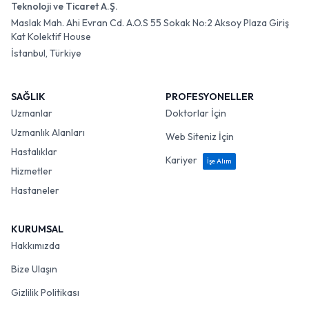
Teknoloji ve Ticaret A.Ş.
Maslak Mah. Ahi Evran Cd. A.O.S 55 Sokak No:2 Aksoy Plaza Giriş
Kat Kolektif House
İstanbul, Türkiye
SAĞLIK
PROFESYONELLER
Uzmanlar
Doktorlar İçin
Uzmanlık Alanları
Web Siteniz İçin
Hastalıklar
Kariyer
İşe Alım
Hizmetler
Hastaneler
KURUMSAL
Hakkımızda
Bize Ulaşın
Gizlilik Politikası