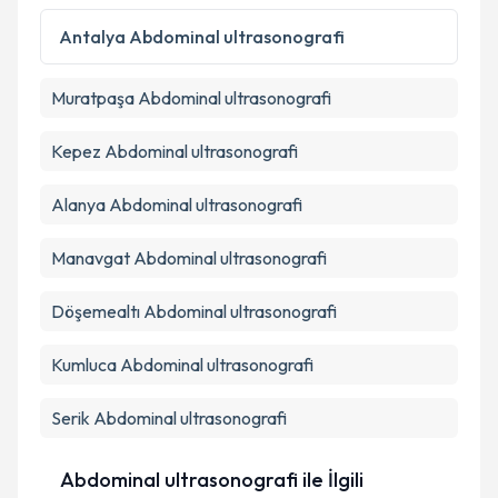
Kişisel verilerimin işlenmesine ilişkin
Aydınlatma
Antalya
Abdominal ultrasonografi
Metni
'ni okudum ve kişisel verilerimin belirtilen
kapsamda işlenmesini kabul ediyorum.
Muratpaşa
Abdominal ultrasonografi
Takvim Talebini Gönder
Kepez
Abdominal ultrasonografi
Alanya
Abdominal ultrasonografi
Manavgat
Abdominal ultrasonografi
Döşemealtı
Abdominal ultrasonografi
Kumluca
Abdominal ultrasonografi
Serik
Abdominal ultrasonografi
Abdominal ultrasonografi ile İlgili