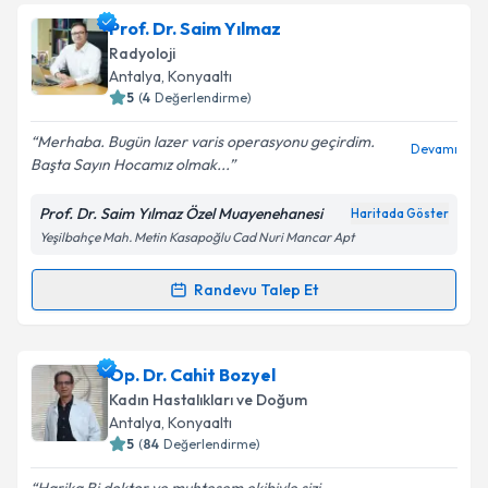
Prof. Dr. Sema Akçurin
için randevu takvimi talebi
Prof. Dr. Saim Yılmaz
oluşturun. Size bu uzmandan randevu almanız için bir
Radyoloji
takvim hazırlandığında e-posta ile bilgilendireceğiz.
Antalya
, Konyaaltı
5
(
4
Değerlendirme)
E-posta Adresiniz
Merhaba. Bugün lazer varis operasyonu geçirdim.
Devamı
Başta Sayın Hocamız olmak...
Prof. Dr. Saim Yılmaz Özel Muayenehanesi
Haritada Göster
Kişisel verilerimin işlenmesine ilişkin
Aydınlatma
Yeşilbahçe Mah. Metin Kasapoğlu Cad Nuri Mancar Apt
Metni
'ni okudum ve kişisel verilerimin belirtilen
kapsamda işlenmesini kabul ediyorum.
Randevu Talep Et
Randevu Takvimi Talebi
Takvim Talebini Gönder
Prof. Dr. Saim Yılmaz
için randevu takvimi talebi
Op. Dr. Cahit Bozyel
oluşturun. Size bu uzmandan randevu almanız için bir
Kadın Hastalıkları ve Doğum
takvim hazırlandığında e-posta ile bilgilendireceğiz.
Antalya
, Konyaaltı
5
(
84
Değerlendirme)
E-posta Adresiniz