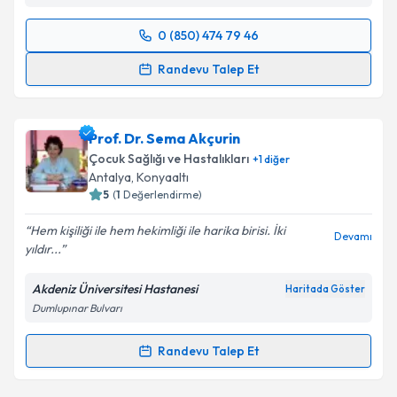
0 (850) 474 79 46
Randevu Takvimi Talebi
Randevu Talep Et
Prof. Dr. Gültekin Süleymanlar
için randevu takvimi
talebi oluşturun. Size bu uzmandan randevu almanız
Prof. Dr. Sema Akçurin
için bir takvim hazırlandığında e-posta ile
bilgilendireceğiz.
Çocuk Sağlığı ve Hastalıkları
+
1
diğer
Antalya
, Konyaaltı
E-posta Adresiniz
5
(
1
Değerlendirme)
Hem kişiliği ile hem hekimliği ile harika birisi. İki
Devamı
yıldır...
Kişisel verilerimin işlenmesine ilişkin
Aydınlatma
Akdeniz Üniversitesi Hastanesi
Haritada Göster
Metni
'ni okudum ve kişisel verilerimin belirtilen
Dumlupınar Bulvarı
kapsamda işlenmesini kabul ediyorum.
Randevu Talep Et
Randevu Takvimi Talebi
Takvim Talebini Gönder