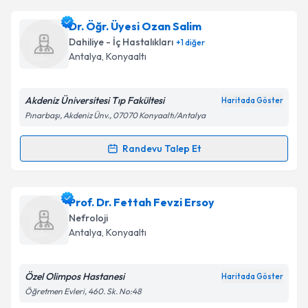
Dr. Can Özkaynak
için randevu takvimi talebi
Dr. Öğr. Üyesi Ozan Salim
oluşturun. Size bu uzmandan randevu almanız için bir
Takvim Talebini Gönder
Dahiliye - İç Hastalıkları
+
1
diğer
takvim hazırlandığında e-posta ile bilgilendireceğiz.
Antalya
, Konyaaltı
E-posta Adresiniz
Akdeniz Üniversitesi Tıp Fakültesi
Haritada Göster
Pınarbaşı, Akdeniz Ünv., 07070 Konyaaltı/Antalya
Kişisel verilerimin işlenmesine ilişkin
Aydınlatma
Randevu Talep Et
Randevu Takvimi Talebi
Metni
'ni okudum ve kişisel verilerimin belirtilen
kapsamda işlenmesini kabul ediyorum.
Dr. Öğr. Üyesi Ozan Salim
için randevu takvimi
Prof. Dr. Fettah Fevzi Ersoy
talebi oluşturun. Size bu uzmandan randevu almanız
Takvim Talebini Gönder
Nefroloji
için bir takvim hazırlandığında e-posta ile
Antalya
, Konyaaltı
bilgilendireceğiz.
E-posta Adresiniz
Özel Olimpos Hastanesi
Haritada Göster
Öğretmen Evleri, 460. Sk. No:48