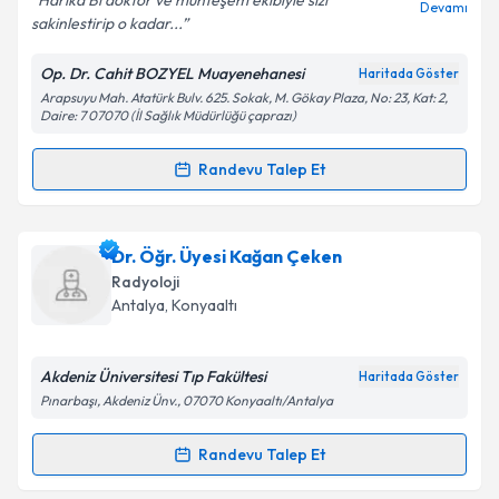
Harika Bi doktor ve muhteşem ekibiyle sizi
Devamı
sakinlestirip o kadar...
Op. Dr. Cahit BOZYEL Muayenehanesi
Haritada Göster
Kişisel verilerimin işlenmesine ilişkin
Aydınlatma
Arapsuyu Mah. Atatürk Bulv. 625. Sokak, M. Gökay Plaza, No: 23, Kat: 2,
Metni
'ni okudum ve kişisel verilerimin belirtilen
Daire: 7 07070 (İl Sağlık Müdürlüğü çaprazı)
kapsamda işlenmesini kabul ediyorum.
Randevu Talep Et
Randevu Takvimi Talebi
Takvim Talebini Gönder
Op. Dr. Cahit Bozyel
için randevu takvimi talebi
Dr. Öğr. Üyesi Kağan Çeken
oluşturun. Size bu uzmandan randevu almanız için bir
Radyoloji
takvim hazırlandığında e-posta ile bilgilendireceğiz.
Antalya
, Konyaaltı
E-posta Adresiniz
Akdeniz Üniversitesi Tıp Fakültesi
Haritada Göster
Pınarbaşı, Akdeniz Ünv., 07070 Konyaaltı/Antalya
Kişisel verilerimin işlenmesine ilişkin
Aydınlatma
Randevu Talep Et
Randevu Takvimi Talebi
Metni
'ni okudum ve kişisel verilerimin belirtilen
kapsamda işlenmesini kabul ediyorum.