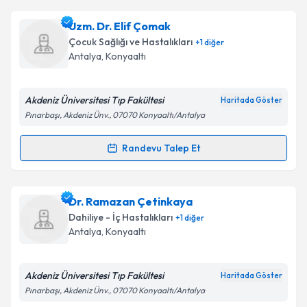
Dr. Öğr. Üyesi Kağan Çeken
için randevu takvimi
Uzm. Dr. Elif Çomak
talebi oluşturun. Size bu uzmandan randevu almanız
Takvim Talebini Gönder
Çocuk Sağlığı ve Hastalıkları
+
1
diğer
için bir takvim hazırlandığında e-posta ile
Antalya
, Konyaaltı
bilgilendireceğiz.
E-posta Adresiniz
Akdeniz Üniversitesi Tıp Fakültesi
Haritada Göster
Pınarbaşı, Akdeniz Ünv., 07070 Konyaaltı/Antalya
Randevu Talep Et
Randevu Takvimi Talebi
Kişisel verilerimin işlenmesine ilişkin
Aydınlatma
Metni
'ni okudum ve kişisel verilerimin belirtilen
kapsamda işlenmesini kabul ediyorum.
Uzm. Dr. Elif Çomak
için randevu takvimi talebi
Dr. Ramazan Çetinkaya
oluşturun. Size bu uzmandan randevu almanız için bir
Dahiliye - İç Hastalıkları
+
1
diğer
takvim hazırlandığında e-posta ile bilgilendireceğiz.
Takvim Talebini Gönder
Antalya
, Konyaaltı
E-posta Adresiniz
Akdeniz Üniversitesi Tıp Fakültesi
Haritada Göster
Pınarbaşı, Akdeniz Ünv., 07070 Konyaaltı/Antalya