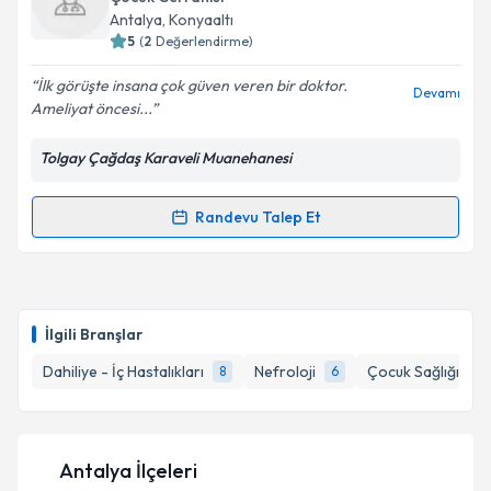
takvim hazırlandığında e-posta ile bilgilendireceğiz.
Takvim Talebini Gönder
Antalya
, Konyaaltı
5
(
2
Değerlendirme)
E-posta Adresiniz
İlk görüşte insana çok güven veren bir doktor.
Devamı
Ameliyat öncesi...
Tolgay Çağdaş Karaveli Muanehanesi
Kişisel verilerimin işlenmesine ilişkin
Aydınlatma
Metni
'ni okudum ve kişisel verilerimin belirtilen
kapsamda işlenmesini kabul ediyorum.
Randevu Talep Et
Randevu Takvimi Talebi
Takvim Talebini Gönder
Op. Dr. Tolgay Çağdaş Karaveli
için randevu
takvimi talebi oluşturun. Size bu uzmandan randevu
İlgili Branşlar
almanız için bir takvim hazırlandığında e-posta ile
bilgilendireceğiz.
Dahiliye - İç Hastalıkları
Nefroloji
Çocuk Sağlığı ve H
8
6
E-posta Adresiniz
Antalya İlçeleri