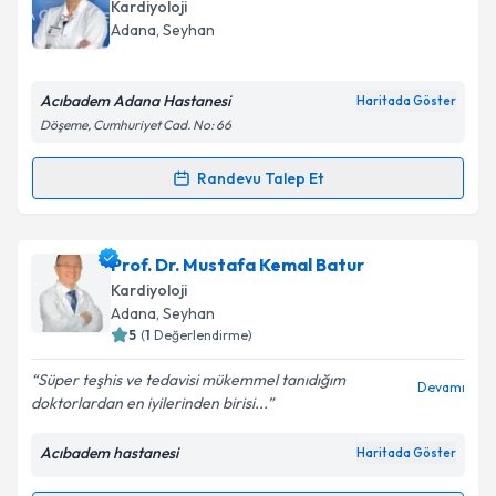
oluşturun. Size bu uzmandan randevu almanız için bir
Kardiyoloji
takvim hazırlandığında e-posta ile bilgilendireceğiz.
Adana
, Seyhan
E-posta Adresiniz
Acıbadem Adana Hastanesi
Haritada Göster
Döşeme, Cumhuriyet Cad. No: 66
Kişisel verilerimin işlenmesine ilişkin
Aydınlatma
Randevu Talep Et
Randevu Takvimi Talebi
Metni
'ni okudum ve kişisel verilerimin belirtilen
kapsamda işlenmesini kabul ediyorum.
Doç. Dr. Gülcan Abalı
için randevu takvimi talebi
Prof. Dr. Mustafa Kemal Batur
oluşturun. Size bu uzmandan randevu almanız için bir
Takvim Talebini Gönder
Kardiyoloji
takvim hazırlandığında e-posta ile bilgilendireceğiz.
Adana
, Seyhan
5
(
1
Değerlendirme)
E-posta Adresiniz
Süper teşhis ve tedavisi mükemmel tanıdığım
Devamı
doktorlardan en iyilerinden birisi...
Acıbadem hastanesi
Haritada Göster
Kişisel verilerimin işlenmesine ilişkin
Aydınlatma
Metni
'ni okudum ve kişisel verilerimin belirtilen