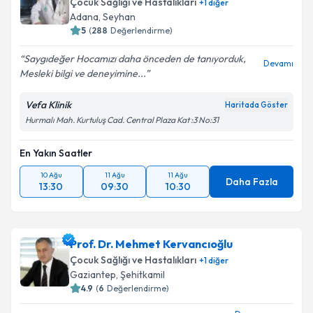
Çocuk Sağlığı ve Hastalıkları
+
1
diğer
E-posta Adresiniz
Adana
, Seyhan
5
(
288
Değerlendirme)
Saygıdeğer Hocamızı daha önceden de tanıyorduk,
Devamı
Mesleki bilgi ve deneyimine...
Kişisel verilerimin işlenmesine ilişkin
Aydınlatma
Metni
'ni okudum ve kişisel verilerimin belirtilen
Vefa Klinik
Haritada Göster
kapsamda işlenmesini kabul ediyorum.
Hurmalı Mah. Kurtuluş Cad. Central Plaza Kat :3 No:31
Takvim Talebini Gönder
En Yakın Saatler
10 Ağu
11 Ağu
11 Ağu
Daha Fazla
13:30
09:30
10:30
Prof. Dr. Mehmet Kervancıoğlu
Çocuk Sağlığı ve Hastalıkları
+
1
diğer
Gaziantep
, Şehitkamil
4.9
(
6
Değerlendirme)