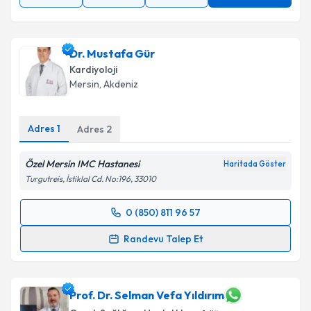
Dr. Mustafa Gür
Kardiyoloji
Mersin
, Akdeniz
Adres
1
Adres
2
Özel Mersin IMC Hastanesi
Haritada Göster
Turgutreis, İstiklal Cd. No:196, 33010
0 (850) 811 96 57
Randevu Takvimi Talebi
Randevu Talep Et
Dr. Mustafa Gür
için randevu takvimi talebi
oluşturun. Size bu uzmandan randevu almanız için bir
takvim hazırlandığında e-posta ile bilgilendireceğiz.
Prof. Dr. Selman Vefa Yıldırım