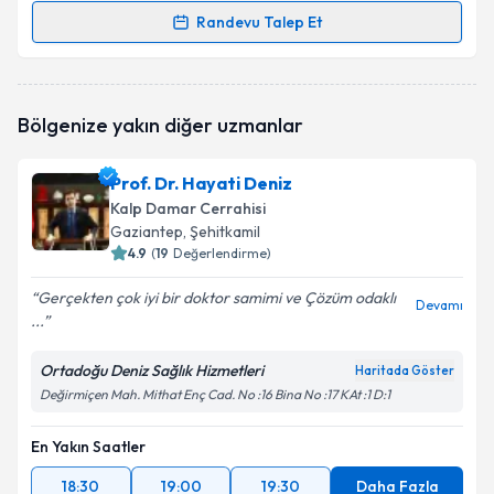
Randevu Talep Et
Randevu Takvimi Talebi
Op. Dr. Cem Atik
için randevu takvimi talebi
Bölgenize yakın diğer uzmanlar
oluşturun. Size bu uzmandan randevu almanız için bir
takvim hazırlandığında e-posta ile bilgilendireceğiz.
Prof. Dr. Hayati Deniz
E-posta Adresiniz
Kalp Damar Cerrahisi
Gaziantep
, Şehitkamil
4.9
(
19
Değerlendirme)
Gerçekten çok iyi bir doktor samimi ve Çözüm odaklı
Kişisel verilerimin işlenmesine ilişkin
Aydınlatma
Devamı
...
Metni
'ni okudum ve kişisel verilerimin belirtilen
kapsamda işlenmesini kabul ediyorum.
Ortadoğu Deniz Sağlık Hizmetleri
Haritada Göster
Değirmiçen Mah. Mithat Enç Cad. No :16 Bina No :17 KAt :1 D:1
Takvim Talebini Gönder
En Yakın Saatler
18:30
19:00
19:30
Daha Fazla