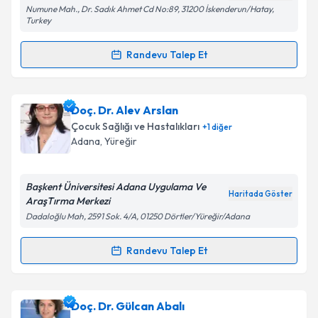
Numune Mah., Dr. Sadık Ahmet Cd No:89, 31200 İskenderun/Hatay,
Turkey
Randevu Talep Et
Randevu Takvimi Talebi
Doç. Dr. Emre Kubat
için randevu takvimi talebi
Doç. Dr. Alev Arslan
oluşturun. Size bu uzmandan randevu almanız için bir
Çocuk Sağlığı ve Hastalıkları
+
1
diğer
takvim hazırlandığında e-posta ile bilgilendireceğiz.
Adana
, Yüreğir
E-posta Adresiniz
Başkent Üniversitesi Adana Uygulama Ve
Haritada Göster
AraşTırma Merkezi
Dadaloğlu Mah, 2591 Sok. 4/A, 01250 Dörtler/Yüreğir/Adana
Kişisel verilerimin işlenmesine ilişkin
Aydınlatma
Metni
'ni okudum ve kişisel verilerimin belirtilen
Randevu Talep Et
Randevu Takvimi Talebi
kapsamda işlenmesini kabul ediyorum.
Doç. Dr. Alev Arslan
için randevu takvimi talebi
Doç. Dr. Gülcan Abalı
Takvim Talebini Gönder