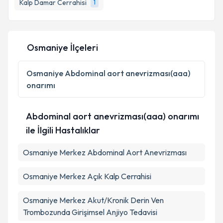
bilgilendireceğiz.
Kalp Damar Cerrahisi
1
E-posta Adresiniz
Osmaniye İlçeleri
Kişisel verilerimin işlenmesine ilişkin
Aydınlatma
Osmaniye
Abdominal aort anevrizması(aaa)
Metni
'ni okudum ve kişisel verilerimin belirtilen
onarımı
kapsamda işlenmesini kabul ediyorum.
Abdominal aort anevrizması(aaa) onarımı
Takvim Talebini Gönder
ile İlgili Hastalıklar
Osmaniye Merkez Abdominal Aort Anevrizması
Osmaniye Merkez Açık Kalp Cerrahisi
Osmaniye Merkez Akut/Kronik Derin Ven
Trombozunda Girişimsel Anjiyo Tedavisi