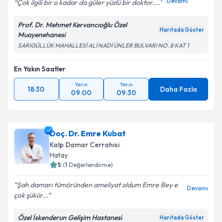
Devamı
Çok ilgili bir o kadar da güler yüzlü bir doktor....
Prof. Dr. Mehmet Kervancıoğlu Özel
Haritada Göster
Muayenehanesi
SARIGÜLLÜK MAHALLESİ ALİ NADİ ÜNLER BULVARI NO. 8 KAT 1
En Yakın Saatler
Yarın
Yarın
18:30
Daha Fazla
09:00
09:30
Doç. Dr. Emre Kubat
Kalp Damar Cerrahisi
Hatay
5
(
1
Değerlendirme)
Şah damarı tümöründen ameliyat oldum Emre Bey e
Devamı
çok şükür...
Özel İskenderun Gelişim Hastanesi
Haritada Göster