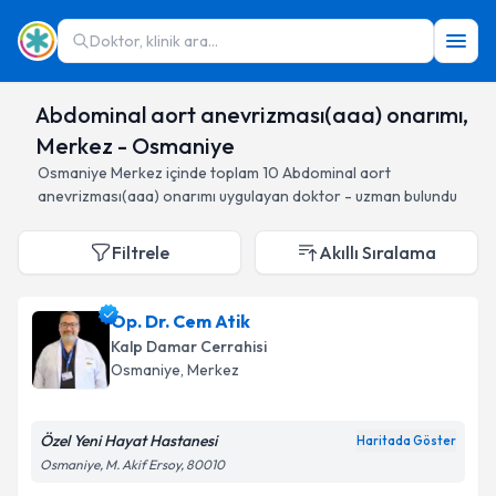
Doktor, klinik ara...
Abdominal aort anevrizması(aaa) onarımı,
Merkez - Osmaniye
Osmaniye
Merkez
içinde toplam
10
Abdominal aort
anevrizması(aaa) onarımı
uygulayan doktor - uzman bulundu
Filtrele
Akıllı Sıralama
Op. Dr. Cem Atik
Kalp Damar Cerrahisi
Osmaniye
, Merkez
Özel Yeni Hayat Hastanesi
Haritada Göster
Osmaniye, M. Akif Ersoy, 80010