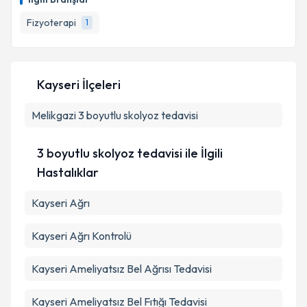
hazırlandığında e-posta ile bilgilendireceğiz.
Fizyoterapi
1
E-posta Adresiniz
Kayseri İlçeleri
Kişisel verilerimin işlenmesine ilişkin
Aydınlatma
Melikgazi
Metni
3 boyutlu skolyoz tedavisi
'ni okudum ve kişisel verilerimin belirtilen
kapsamda işlenmesini kabul ediyorum.
3 boyutlu skolyoz tedavisi ile İlgili
Takvim Talebini Gönder
Hastalıklar
Kayseri Ağrı
Kayseri Ağrı Kontrolü
Kayseri Ameliyatsız Bel Ağrısı Tedavisi
Kayseri Ameliyatsız Bel Fıtığı Tedavisi