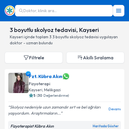
Doktor, klinik ara...
3 boyutlu skolyoz tedavisi, Kayseri
Kayseri
içinde toplam
3
3 boyutlu skolyoz tedavisi
uygulayan
doktor - uzman bulundu
Filtrele
Akıllı Sıralama
Fzt. Kübra Akın
Fizyoterapi
Kayseri
, Melikgazi
5
(
30
Değerlendirme)
Skolyoz nedeniyle uzun zamandır sırt ve bel ağrıları
Devamı
yaşıyordum. Araştırmaların...
Fizyoterapist Kübra Akın
Haritada Göster