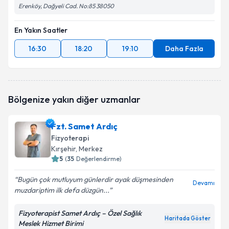
Erenköy, Dağyeli Cad. No:85 38050
En Yakın Saatler
16:30
18:20
19:10
Daha Fazla
Bölgenize yakın diğer uzmanlar
Fzt. Samet Ardıç
Fizyoterapi
Kırşehir
, Merkez
5
(
35
Değerlendirme)
Bugün çok mutluyum günlerdir ayak düşmesinden
Devamı
muzdariptim ilk defa düzgün...
Fizyoterapist Samet Ardıç – Özel Sağlık
Haritada Göster
Meslek Hizmet Birimi