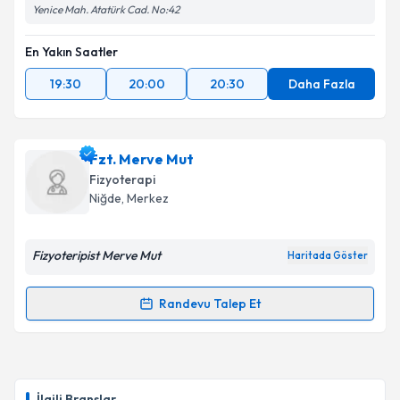
Yenice Mah. Atatürk Cad. No:42
En Yakın Saatler
19:30
20:00
20:30
Daha Fazla
Fzt. Merve Mut
Fizyoterapi
Niğde
, Merkez
Fizyoteripist Merve Mut
Haritada Göster
Randevu Talep Et
Randevu Takvimi Talebi
Fzt. Merve Mut
için randevu takvimi talebi oluşturun.
Size bu uzmandan randevu almanız için bir takvim
İlgili Branşlar