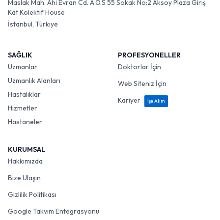
Maslak Mah. Ahi Evran Cd. A.O.S 55 Sokak No:2 Aksoy Plaza Giriş
Kat Kolektif House
İstanbul, Türkiye
SAĞLIK
PROFESYONELLER
Uzmanlar
Doktorlar İçin
Uzmanlık Alanları
Web Siteniz İçin
Hastalıklar
Kariyer
İşe Alım
Hizmetler
Hastaneler
KURUMSAL
Hakkımızda
Bize Ulaşın
Gizlilik Politikası
Google Takvim Entegrasyonu