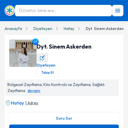
Doktor, klinik ara...
Anasayfa
Diyetisyen
Hatay
Dyt. Sinem Askerden
Dyt. Sinem Askerden
Diyetisyen
Dyt. Sinem Askerden Profil Fotoğrafı
Takip Et
Bölgesel Zayıflama, Kilo Kontrolü ve Zayıflama, Sağlıklı
Zayıflama
devamı
Hatay
1 Adres
Soru Sor