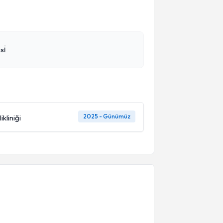
i̇
2025 - Günümüz
kliniği