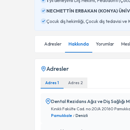
1
yıl deneyimli Diş Hekimi, Pedodonti (Çoc
NECMETTİN ERBAKAN (KONYA) ÜNİV
Çocuk diş hekimliği, Çocuk diş tedavisi ve
Adresler
Hakkında
Yorumlar
Mesl
Adresler
Adres 1
Adres 2
Dental Rezidans Ağız ve Diş Sağlığı M
Kınıklı Fakülte Cad. no:20/A 20160 Pamukka
Pamukkale
Denizli
/