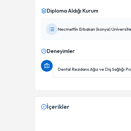
Diploma Aldığı Kurum
Necmetti̇n Erbakan (konya) Üni̇versi̇tes
Deneyimler
Dental Rezidans Ağız ve Diş Sağlığı Poli
İçerikler