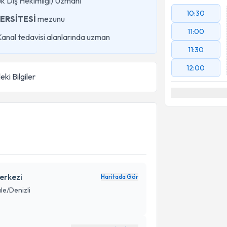
uk Diş Hekimliği) Uzmanı
10:30
ERSİTESİ
mezunu
11:00
 Kanal tedavisi alanlarında uzman
11:30
12:00
eki Bilgiler
erkezi
Haritada Gör
le/Denizli