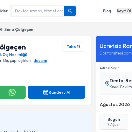
ikler
Blog
Kayıt Ol
t. Sena Çölgeçen
Ücretsiz Ra
Çölgeçen
Takip Et
Doktorsitesi.com
Diş Hekimliği)
, Diş çapraşıkları
devamı
Adresi Seçin
Dental Rez
Kınıklı Fakü
Randevu Al
Ağustos 2026
Bugün
7 Ağust