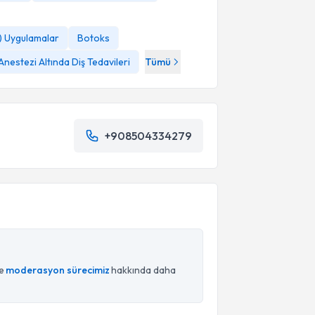
i) Uygulamalar
Botoks
nestezi Altında Diş Tedavileri
Tümü
+908504334279
ce
moderasyon sürecimiz
hakkında daha