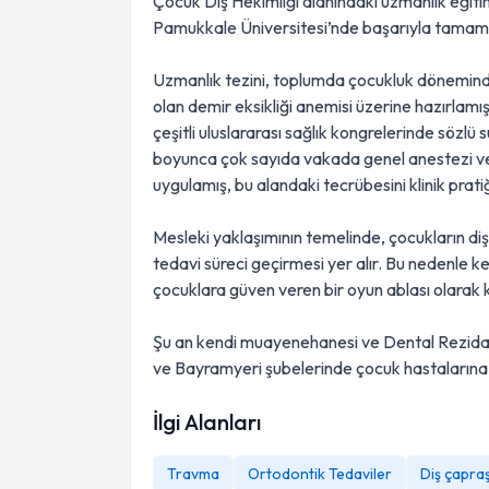
Çocuk Diş Hekimliği alanındaki uzmanlık eğiti
Pamukkale Üniversitesi’nde başarıyla tamaml
Uzmanlık tezini, toplumda çocukluk döneminde s
olan demir eksikliği anemisi üzerine hazırlamı
çeşitli uluslararası sağlık kongrelerinde sözlü 
boyunca çok sayıda vakada genel anestezi ve 
uygulamış, bu alandaki tecrübesini klinik pratiğ
Mesleki yaklaşımının temelinde, çocukların diş
tedavi süreci geçirmesi yer alır. Bu nedenle ke
çocuklara güven veren bir oyun ablası olarak 
Şu an kendi muayenehanesi ve Dental Rezidans 
ve Bayramyeri şubelerinde çocuk hastalarına
İlgi Alanları
Travma
Ortodontik Tedaviler
Diş çapraş