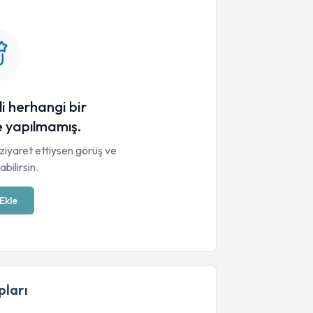
li herhangi bir
 yapılmamış.
ziyaret ettiysen görüş ve
bilirsin.
Ekle
ları