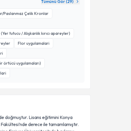
Tümünü Gör (
29
)
r/Paslanmaz Çelik Kronlar
er tutucu / Alışkanlık kırıcı apareyler)
reyler
Flor uygulamalari
ri
sür örtücü uygulamaları)
lari
’de doğmuştur. Lisans eğitimini Konya
 Fakültesi’nde derece ile tamamlamıştır.