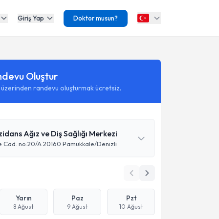
Giriş Yap
Doktor musun?
ndevu Oluştur
 üzerinden randevu oluşturmak ücretsiz.
idans Ağız ve Diş Sağlığı Merkezi
lte Cad. no:20/A 20160 Pamukkale/Denizli
Yarın
Paz
Pzt
8 Ağust
9 Ağust
10 Ağust