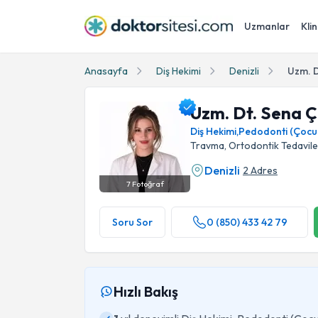
Uzmanlar
Klin
Anasayfa
Diş Hekimi
Denizli
Uzm. D
Uzm. Dt. Sena 
Diş Hekimi
,
Pedodonti (Çocuk 
Travma, Ortodontik Tedaviler
Denizli
2 Adres
7
Fotoğraf
Uzm. Dt. Sena Çölgeçen Profil Fotoğrafı
Soru Sor
0 (850) 433 42 79
Hızlı Bakış