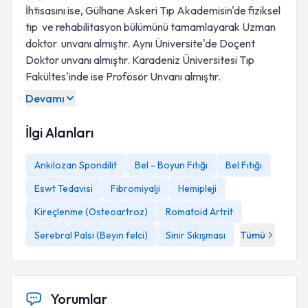
İhtisasını ise, Gülhane Askeri Tıp Akademisin'de fiziksel
tıp ve rehabilitasyon bülümünü tamamlayarak Uzman
doktor unvanı almıştır. Aynı Üniversite'de Doçent
Doktor unvanı almıştır. Karadeniz Üniversitesi Tıp
Fakültes'inde ise Profösör Unvanı almıştır.
Devamı
İlgi Alanları
Ankilozan Spondilit
Bel - Boyun Fıtığı
Bel Fıtığı
Eswt Tedavisi
Fibromiyalji
Hemipleji
Kireçlenme (Osteoartroz)
Romatoid Artrit
Serebral Palsi (Beyin felci)
Sinir Sıkışması
Tümü
Yorumlar