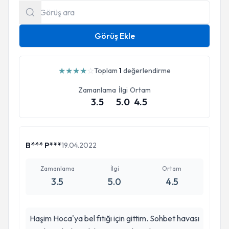
Görüş Ekle
★
★
★
★
☆
Toplam
1
değerlendirme
Zamanlama
İlgi
Ortam
3.5
5.0
4.5
B*** P***
19.04.2022
Zamanlama
İlgi
Ortam
3.5
5.0
4.5
Haşim Hoca'ya bel fıtığı için gittim. Sohbet havası