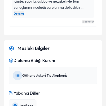
içinde; sabırla, üslubu ve nezaketiyle tüm
sonuçlarımı inceledi; sorularıma detaylı bir
şekilde cevap verdi, gerekli tüm tetkik-tahlil
Devamı
işlemlerimi yaptırıp, tavsiyelerde bulundu.
Şikayet Et
Kendisine çok teşekkür eder, başarılarının
devamını dilerim. Keşke bütün hekimler
hastalarına bu kadar zaman ayırabilse ve en
ufak ihtimalin dahi peşine düşse... Saygılarımı
Mesleki Bilgiler
sunuyorum...
Diploma Aldığı Kurum
Gülhane Askeri̇ Tip Akademi̇si̇
Yabancı Diller
İngilizce