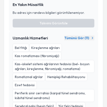
En Yakın Müsaitlik
Bu adres için randevu bilgileri görüntülenemiyor.
Takvimi Görüntüle
Uzmanlık Hizmetleri
Tümünü Gör (
11
)
Bel fıtığı
Kireçlenme ağrıları
Kas romatizması (fibromiyalji)
Kas-iskelet sistemi ağrılarının tedavisi (bel- boyun
ağrıları, kireçlenme, fibromiyalji, romatizma)
Romatizmal ağrılar
Hemipleji Rehabilitasyonu
Eswt tedavisi
Periferik sinir cerrahisi (karpal tünel sendromu,
kübital tünel sendromu)
Serebral palsi (beyin felci)
Yüz felci tedavisi