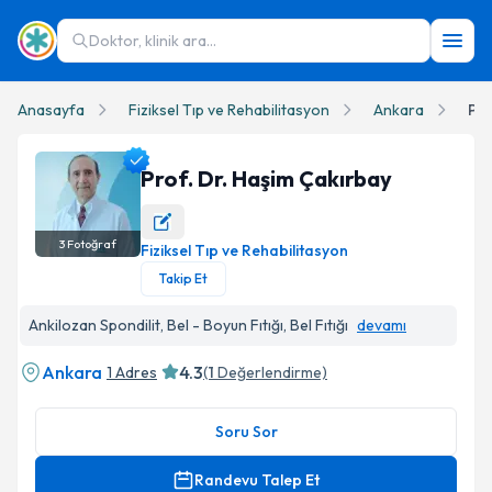
Doktor, klinik ara...
Anasayfa
Fiziksel Tıp ve Rehabilitasyon
Ankara
Pro
Prof. Dr. Haşim Çakırbay
3
Fotoğraf
Fiziksel Tıp ve Rehabilitasyon
Prof. Dr. Haşim Çakırbay Profil Fotoğrafı
Takip Et
Ankilozan Spondilit, Bel - Boyun Fıtığı, Bel Fıtığı
devamı
Ankara
4.3
1 Adres
(
1
Değerlendirme)
Soru Sor
Randevu Talep Et