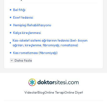
Bel fıtığı
Eswt tedavisi
Hemipleji Rehabilitasyonu
Kalça kireçlenmesi
Kas-iskelet sistemi ağrılarının tedavisi (bel- boyun
ağrıları, kireçlenme, fibromiyalji, romatizma)
Kas romatizması (fibromiyalji)
Daha fazla
Videolar
Blog
Online Terapi
Online Diyet