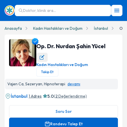
Doktor, klinik ara...
Anasayfa
Kadın Hastalıkları ve Doğum
İstanbul
Op.
Op. Dr. Nurdan Şahin Yücel
Kadın Hastalıkları ve Doğum
Op. Dr. Nurdan Şahin Yücel Profil Fotoğrafı
Takip Et
Vajen Ca, Sezeryan, Hipnoterapi
devamı
İstanbul
5.0
1 Adres
(
2
Değerlendirme)
Soru Sor
Randevu Talep Et