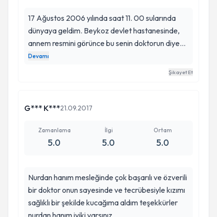
17 Ağustos 2006 yılında saat 11. 00 sularında
dünyaya geldim. Beykoz devlet hastanesinde,
annem resmini görünce bu senin doktorun diye
övmekle bitiremedi. Size çok saygı duyuyorlar,
Devamı
eşi benzeri bulunmayan saygıdeğer bir doktordu.
Şikayet Et
Saygı duyulacak bir doktordu, abimi ve beni
dünyaya getiren Nurdan doktoruma çok
teşekkür ederim. instagramını da gördüm
G*** K***
21.09.2017
doktorumu tanıdığım için çok sevindim. Ben şu
anda üniversitede 3. sınıf öğrencisi olarak size
Zamanlama
İlgi
Ortam
5.0
5.0
5.0
minnettarlığımı sunuyorum. Çok duygulandım.
Babam Beykoz da öğretmenlik yaparken biz
Kocaeli'ye tayin ile geldik. 19 Senedir
Nurdan hanım mesleğinde çok başarılı ve özverili
Kocaeli/Kartepe de yaşamaktayız. İlerki
bir doktor onun sayesinde ve tecrübesiyle kızımı
vakitlerde saygıdeğer doktorumu ziyaret etmek
sağlıklı bir şekilde kucağıma aldım teşekkürler
istiyorum. Her şey için çok teşekkür ederi. z
nurdan hanım iyiki varsınız