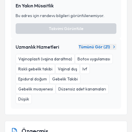
En Yakın Müsaitlik
Bu adres için randevu bilgileri görüntülenemiyor.
Takvimi Görüntüle
Uzmanlık Hizmetleri
Tümünü Gör (
21
)
Vajinoplasti (vajina daraltma)
Botox uygulaması
Riskli gebelik takibi
Vajinal duş
Ivf
Epidural doğum
Gebelik Takibi
Gebelik muayenesi
Düzensiz adet kanamaları
Düşük
Özgeçmiş