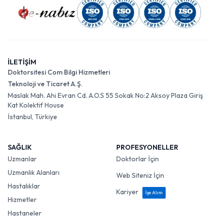
İLETİŞİM
Doktorsitesi Com Bilgi Hizmetleri
Teknoloji ve Ticaret A.Ş.
Maslak Mah. Ahi Evran Cd. A.O.S 55 Sokak No:2 Aksoy Plaza Giriş
Kat Kolektif House
İstanbul, Türkiye
SAĞLIK
PROFESYONELLER
Uzmanlar
Doktorlar İçin
Uzmanlık Alanları
Web Siteniz İçin
Hastalıklar
Kariyer
İşe Alım
Hizmetler
Hastaneler