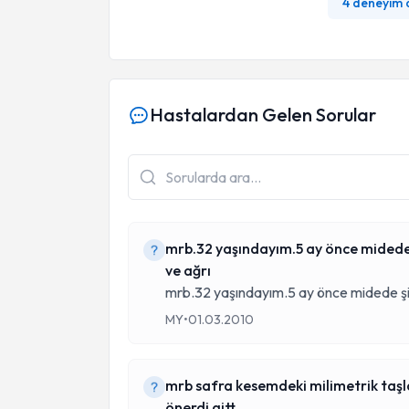
4 deneyim
Hastalardan Gelen Sorular
mrb.32 yaşındayım.5 ay önce midede 
ve ağrı
mrb.32 yaşındayım.5 ay önce midede şiş
MY
•
01.03.2010
mrb safra kesemdeki milimetrik taşl
önerdi gitt