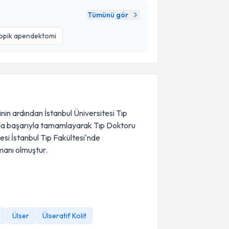
Tümünü gör
opik apendektomi
inin ardından İstanbul Üniversitesi Tıp
lında başarıyla tamamlayarak Tıp Doktoru
itesi İstanbul Tıp Fakültesi'nde
anı olmuştur.
Ülser
Ülseratif Kolit