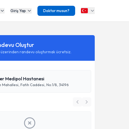
Giriş Yap
Doktor musun?
ndevu Oluştur
 üzerinden randevu oluşturmak ücretsiz.
ler Medipol Hastanesi
ahallesi, Fatih Caddesi, No:1/8, 34196