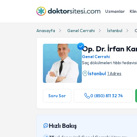
Uzmanlar
Klin
Anasayfa
Genel Cerrahi
İstanbul
O
Op. Dr. İrfan Ka
Genel Cerrahi
Saç dökülmeleri tıbbi tedavis
İstanbul
1 Adres
Op. Dr. İrfan Karalar Profil Fotoğrafı
Soru Sor
0 (850) 811 32 74
Hızlı Bakış