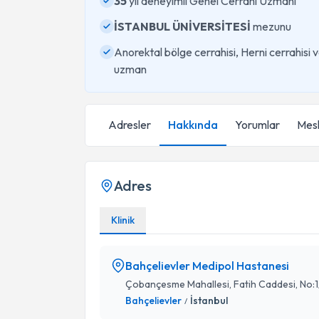
35
yıl deneyimli Genel Cerrahi Uzmanı
İSTANBUL ÜNİVERSİTESİ
mezunu
Anorektal bölge cerrahisi, Herni cerrahis
uzman
Adresler
Hakkında
Yorumlar
Mesl
Adres
Klinik
Bahçelievler Medipol Hastanesi
Çobançesme Mahallesi, Fatih Caddesi, No:1
Bahçelievler
İstanbul
/