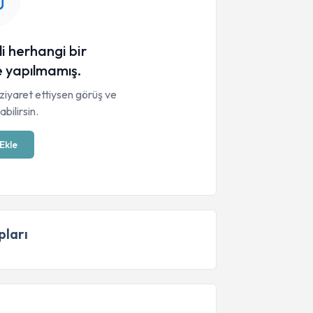
li herhangi bir
 yapılmamış.
ziyaret ettiysen görüş ve
bilirsin.
Ekle
ları