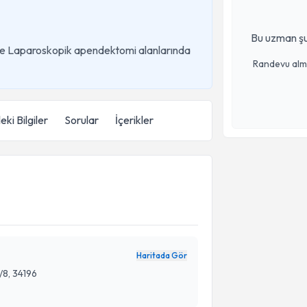
Bu uzman şu
i ve Laparoskopik apendektomi alanlarında
Randevu almak
eki Bilgiler
Sorular
İçerikler
Haritada Gör
/8, 34196