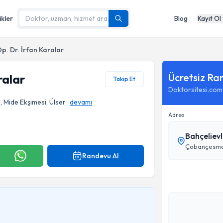
ikler
Blog
Kayıt Ol
p. Dr. İrfan Karalar
Ücretsiz Ra
ralar
Takip Et
Doktorsitesi.com
i, Mide Ekşimesi, Ülser
devamı
Adres
Bahçeliev
Çobançesme M
Randevu Al