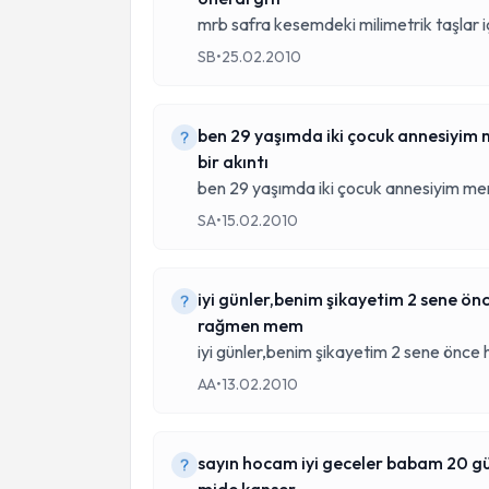
mrb safra kesemdeki milimetrik taşlar i
SB
•
25.02.2010
ben 29 yaşımda iki çocuk annesiyim
bir akıntı
ben 29 yaşımda iki çocuk annesiyim m
SA
•
15.02.2010
iyi günler,benim şikayetim 2 sene 
rağmen mem
iyi günler,benim şikayetim 2 sene önce 
AA
•
13.02.2010
sayın hocam iyi geceler babam 20 gü