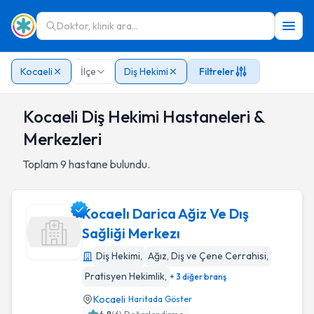
Doktor, klinik ara...
Kocaeli
İlçe
Diş Hekimi
Filtreler
Kocaeli Diş Hekimi Hastaneleri &
Merkezleri
Toplam
9
hastane bulundu.
Kocaelı Darica Ağiz Ve Dış
Sağliği Merkezı
Diş Hekimi
,
Ağız, Diş ve Çene Cerrahisi
,
Kocaelı Darica Ağiz Ve Dış Sağliği Merkezı
Pratisyen Hekimlik
,
+ 3 diğer branş
Kocaeli
Haritada Göster