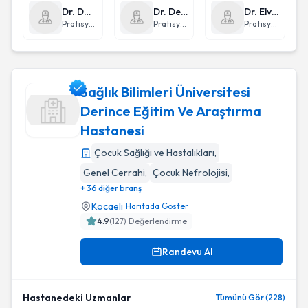
Dr. Damla Tosun
Dr. Devrim Okcu
Dr. Elvan Gözcü
Pratisyen Hekimlik
Pratisyen Hekimlik
Pratisyen Hekimlik
Sağlık Bilimleri Üniversitesi
Derince Eğitim Ve Araştırma
Hastanesi
Sağlık Bilimleri Üniversitesi Derince Eğitim Ve Araştırma Has
Çocuk Sağlığı ve Hastalıkları
,
Genel Cerrahi
,
Çocuk Nefrolojisi
,
+ 36 diğer branş
Kocaeli
Haritada Göster
4.9
(
127
) Değerlendirme
Randevu Al
Hastanedeki Uzmanlar
Tümünü Gör (228)