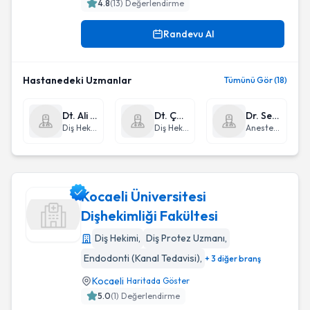
4.8
(
13
) Değerlendirme
Randevu Al
Hastanedeki Uzmanlar
Tümünü Gör (18)
Dt. Ali Burak Kömürcüoğlu
Dt. Çağla Şişmanlar Etkin
Dr. Sertan Acar
Diş Hekimi
Diş Hekimi
Anestezi ve Reanimasyon
Kocaeli Üniversitesi
Dişhekimliği Fakültesi
Diş Hekimi
,
Diş Protez Uzmanı
,
Kocaeli Üniversitesi Dişhekimliği Fakültesi
Endodonti (Kanal Tedavisi)
,
+ 3 diğer branş
Kocaeli
Haritada Göster
5.0
(
1
) Değerlendirme