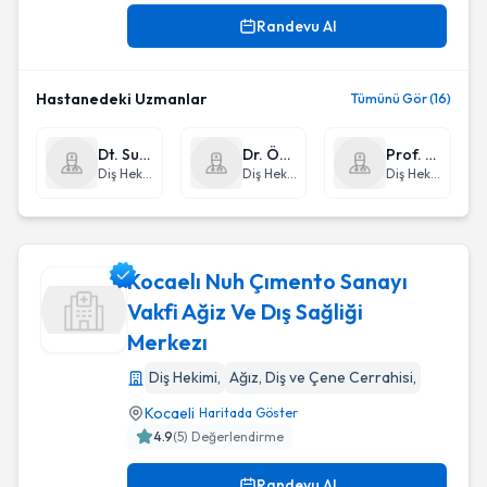
Randevu Al
Hastanedeki Uzmanlar
Tümünü Gör (16)
Dt. Sunay Ceylin Yılmaz
Dr. Öğr. Üyesi Ayşe Koçak Büyükdere
Prof. Dr. Dt. Ayşe Burcu Altan
Diş Hekimi
Diş Hekimi
Diş Hekimi
Kocaelı Nuh Çımento Sanayı
Vakfi Ağiz Ve Dış Sağliği
Merkezı
Kocaelı Nuh Çımento Sanayı Vakfi Ağiz Ve Dış Sağliği Merkez
Diş Hekimi
,
Ağız, Diş ve Çene Cerrahisi
,
Kocaeli
Haritada Göster
4.9
(
5
) Değerlendirme
Randevu Al