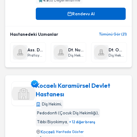
4.8
(
6
) Değerlendirme
Randevu Al
Hastanedeki Uzmanlar
Tümünü Gör (21)
Ass. Dr. Miraç Elbir
Dt. Nursen Budak Gültekin
Dt. Osman Karayel
Pratisyen Hekimlik
Diş Hekimi
Diş Hekimi
Kocaelı Karamürsel Devlet
Hastanesı
Diş Hekimi
,
Kocaelı Karamürsel Devlet Hastanesı
Pedodonti (Çocuk Diş Hekimliği)
,
Tıbbi Biyokimya
,
+ 12 diğer branş
Kocaeli
Haritada Göster