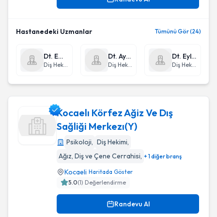
Hastanedeki Uzmanlar
Tümünü Gör (24)
Dt. Emin Güler
Dt. Ayten Manzur
Dt. Eylem Pınar Gülşen
Diş Hekimi
Diş Hekimi
Diş Hekimi
Kocaelı Körfez Ağiz Ve Dış
Sağliği Merkezı(Y)
Psikoloji
,
Diş Hekimi
,
Kocaelı Körfez Ağiz Ve Dış Sağliği Merkezı(Y)
Ağız, Diş ve Çene Cerrahisi
,
+ 1 diğer branş
Kocaeli
Haritada Göster
5.0
(
1
) Değerlendirme
Randevu Al