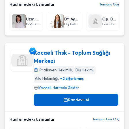
Hastanedeki Uzmanlar
Tümünü Gör
Uzm. Dr. Ayşe Gül Öney Kurnaz
Dt. Aysu Güler
Op. Dr. Muhammet Furkan Balcı
Göğüs Hastalıkları
Diş Hekimi
Göz Hastalıkları
Kocaeli Thsk - Toplum Sağlığı
Merkezi
Pratisyen Hekimlik
,
Diş Hekimi
,
Kocaeli Thsk - Toplum Sağlığı Merkezi
Aile Hekimliği
,
+ 2 diğer branş
Kocaeli
Haritada Göster
Randevu Al
Hastanedeki Uzmanlar
Tümünü Gör (32)