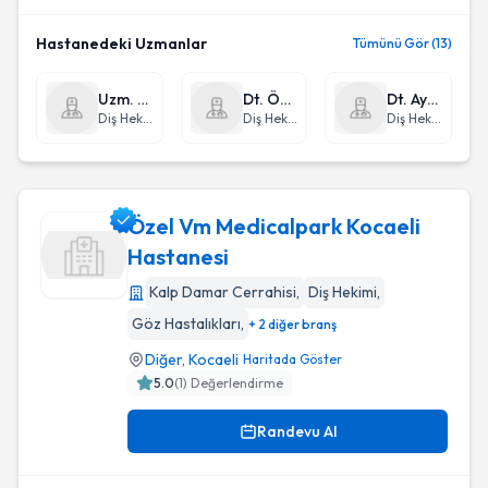
Hastanedeki Uzmanlar
Tümünü Gör (13)
Uzm. Dt. Berna Kağız
Dt. Özkan Polat
Dt. Ayşegül Güzel
Diş Hekimi
Diş Hekimi
Diş Hekimi
Özel Vm Medicalpark Kocaeli
Hastanesi
Kalp Damar Cerrahisi
,
Diş Hekimi
,
Özel Vm Medicalpark Kocaeli Hastanesi
Göz Hastalıkları
,
+ 2 diğer branş
Diğer
,
Kocaeli
Haritada Göster
5.0
(
1
) Değerlendirme
Randevu Al