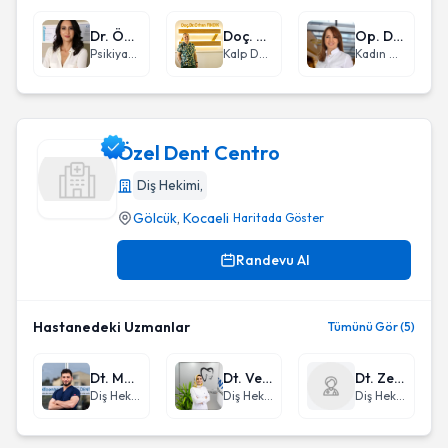
Dr. Öyküm Bilge Fındık
Doç. Dr. Orhan Fındık
Op. Dr. Betül Nalbant
Psikiyatri
Kalp Damar Cerrahisi
Kadın Hastalıkları ve Doğum
Özel Dent Centro
Diş Hekimi
,
Gölcük
,
Kocaeli
Haritada Göster
Özel Dent Centro
Randevu Al
Hastanedeki Uzmanlar
Tümünü Gör (5)
Dt. Muhammed Favaz
Dt. Vesal Khalaf
Dt. Zeynep Çakıcı
Diş Hekimi
Diş Hekimi
Diş Hekimi