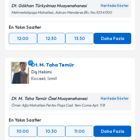
Dt. Gökhan Türkyılmaz Muayenehanesi
Haritada Göster
Mehmetalipaşa Mahallesi, Adnan Menderes Blv. No:103 41100
En Yakın Saatler
12:00
12:30
13:30
Daha Fazla
Dt. M. Taha Temür
Diş Hekimi
Kocaeli
, İzmit
Dt. M. Taha Temür Özel Muayenehanesi
Haritada Göster
Ömer Ağa Mahallesi Pertev Paşa Cad. Yeni Cuma Apt. 11 B
En Yakın Saatler
10:00
10:30
11:00
Daha Fazla