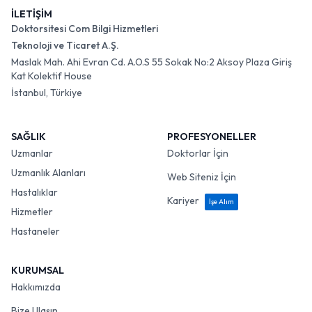
İLETİŞİM
Doktorsitesi Com Bilgi Hizmetleri
Teknoloji ve Ticaret A.Ş.
Maslak Mah. Ahi Evran Cd. A.O.S 55 Sokak No:2 Aksoy Plaza Giriş
Kat Kolektif House
İstanbul, Türkiye
SAĞLIK
PROFESYONELLER
Uzmanlar
Doktorlar İçin
Uzmanlık Alanları
Web Siteniz İçin
Hastalıklar
Kariyer
İşe Alım
Hizmetler
Hastaneler
KURUMSAL
Hakkımızda
Bize Ulaşın