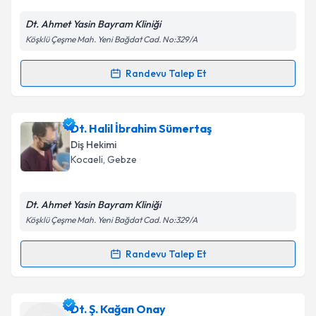
E-posta Adresiniz
Dt. Ahmet Yasin Bayram Kliniği
Köşklü Çeşme Mah. Yeni Bağdat Cad. No:329/A
Kişisel verilerimin işlenmesine ilişkin
Aydınlatma
Randevu Talep Et
Randevu Takvimi Talebi
Metni
'ni okudum ve kişisel verilerimin belirtilen
kapsamda işlenmesini kabul ediyorum.
Dt. Ahmet Yasin Bayram
için randevu takvimi talebi
Dt. Halil İbrahim Sümertaş
oluşturun. Size bu uzmandan randevu almanız için bir
Takvim Talebini Gönder
Diş Hekimi
takvim hazırlandığında e-posta ile bilgilendireceğiz.
Kocaeli
, Gebze
E-posta Adresiniz
Dt. Ahmet Yasin Bayram Kliniği
Köşklü Çeşme Mah. Yeni Bağdat Cad. No:329/A
Kişisel verilerimin işlenmesine ilişkin
Aydınlatma
Randevu Talep Et
Randevu Takvimi Talebi
Metni
'ni okudum ve kişisel verilerimin belirtilen
kapsamda işlenmesini kabul ediyorum.
Dt. Halil İbrahim Sümertaş
için randevu takvimi
Dt. Ş. Kağan Onay