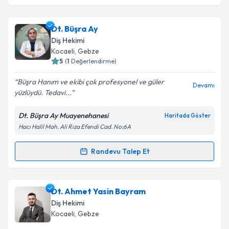
Dt. Büşra Ay
Diş Hekimi
Kocaeli
, Gebze
5
(
1
Değerlendirme)
Büşra Hanım ve ekibi çok profesyonel ve güler
Devamı
yüzlüydü. Tedavi...
Dt. Büşra Ay Muayenehanesi
Haritada Göster
Hacı Halil Mah. Ali Rıza Efendi Cad. No:6A
Randevu Talep Et
Randevu Takvimi Talebi
Dt. Büşra Ay
için randevu takvimi talebi oluşturun. Size
Dt. Ahmet Yasin Bayram
bu uzmandan randevu almanız için bir takvim
Diş Hekimi
hazırlandığında e-posta ile bilgilendireceğiz.
Kocaeli
, Gebze