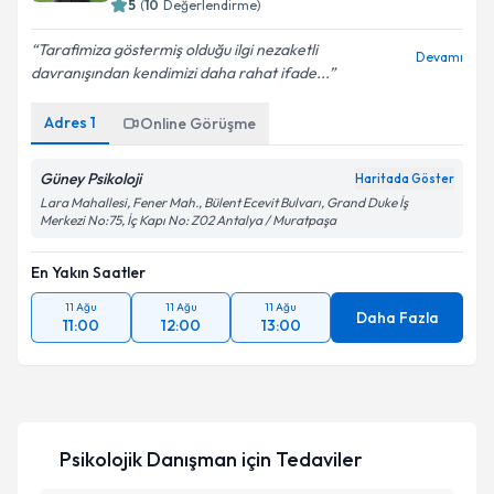
5
(
10
Değerlendirme)
Tarafimiza göstermiş olduğu ilgi nezaketli
Devamı
davranışından kendimizi daha rahat ifade...
Adres
1
Online Görüşme
Güney Psikoloji
Haritada Göster
Lara Mahallesi, Fener Mah., Bülent Ecevit Bulvarı, Grand Duke İş
Merkezi No:75, İç Kapı No: Z02 Antalya / Muratpaşa
En Yakın Saatler
11 Ağu
11 Ağu
11 Ağu
Daha Fazla
11:00
12:00
13:00
Psikolojik Danışman
için Tedaviler