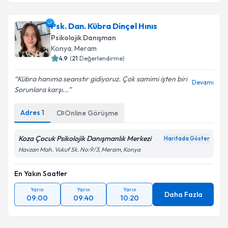
Psk. Dan. Kübra Dinçel Hınıs
Psikolojik Danışman
Konya
,
Meram
4.9
(
21
Değerlendirme)
Kübra hanıma seanstır gidiyoruz. Çok samimi işten biri
Devamı
Sorunlara karşı...
Adres
1
Online Görüşme
Koza Çocuk Psikolojik Danışmanlık Merkezi
Haritada Göster
Havzan Mah. Vukuf Sk. No:9/3, Meram, Konya
En Yakın Saatler
Yarın
Yarın
Yarın
Daha Fazla
09:00
09:40
10:20