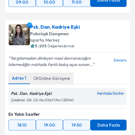
Daha Fazla
09:00
10:00
11:00
Psk. Dan. Kadriye Eşki
Psikolojik Danışman
Isparta
,
Merkez
5
(
205
Değerlendirme)
Yargılamadan dinleyen nasıl davranacağını
Devamı
bilemediğin noktada farklı bakış açısı sunan...
Adres
1
Online Görüşme
Psk. Dan. Kadriye Eşki
Haritada Göster
Çelebiler, 126. Cd. No:5 Kat:1 No:1 32040
En Yakın Saatler
18:10
19:00
19:50
Daha Fazla