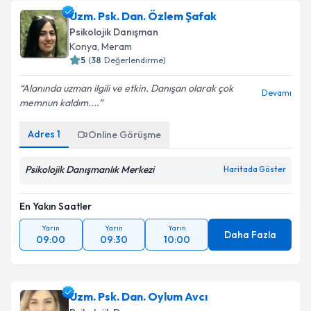
Uzm. Psk. Dan. Özlem Şafak
Psikolojik Danışman
Konya
,
Meram
5
(
38
Değerlendirme)
Alanında uzman ilgili ve etkin. Danışan olarak çok
Devamı
memnun kaldım....
Adres
1
Online Görüşme
Psikolojik Danışmanlık Merkezi
Haritada Göster
En Yakın Saatler
Yarın
Yarın
Yarın
Daha Fazla
09:00
09:30
10:00
Uzm. Psk. Dan. Oylum Avcı