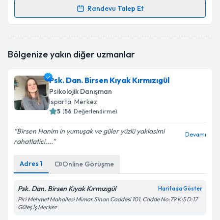
Randevu Talep Et
Randevu Takvimi Talebi
Psk. Dan. Nur Öngül
için randevu takvimi talebi
Bölgenize yakın diğer uzmanlar
oluşturun. Size bu uzmandan randevu almanız için bir
takvim hazırlandığında e-posta ile bilgilendireceğiz.
Psk. Dan. Birsen Kıyak Kırmızıgül
E-posta Adresiniz
Psikolojik Danışman
Isparta
,
Merkez
5
(
56
Değerlendirme)
Birsen Hanim in yumuşak ve güler yüzlü yaklasimi
Kişisel verilerimin işlenmesine ilişkin
Aydınlatma
Devamı
rahatlatici....
Metni
'ni okudum ve kişisel verilerimin belirtilen
kapsamda işlenmesini kabul ediyorum.
Adres
1
Online Görüşme
Takvim Talebini Gönder
Psk. Dan. Birsen Kıyak Kırmızıgül
Haritada Göster
Piri Mehmet Mahallesi Mimar Sinan Caddesi 101. Cadde No:79 K:5 D:17
Güleş İş Merkez