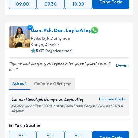
Daha Fazla
09:00
09:30
10:00
Uzm. Psk. Dan. Leyla Ateş
Psikolojik Danışman
Konya
,
Akşehir
5
(
17
Değerlendirme)
İlgi ve alakası için çok teşekkürler gayet güzel verimli
Devamı
bi...
Adres
1
Online Görüşme
Uzman Psikolojik Danışman Leyla Ateş
Haritada Göster
Meydan Mahallesi 32200. Sokak Dudu Kadın Çarşısı S Blok Kat:2 No:4
Akşehir
En Yakın Saatler
Yarın
Yarın
Yarın