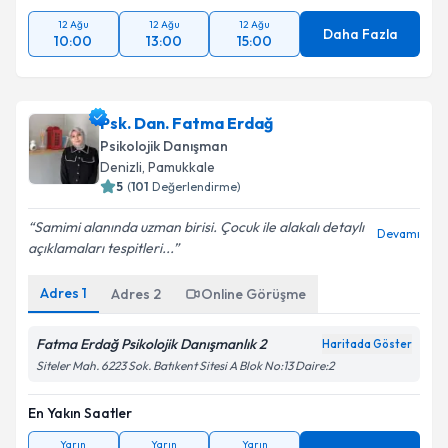
12 Ağu
12 Ağu
12 Ağu
Daha Fazla
10:00
13:00
15:00
Psk. Dan. Fatma Erdağ
Psikolojik Danışman
Denizli
,
Pamukkale
5
(
101
Değerlendirme)
Samimi alanında uzman birisi. Çocuk ile alakalı detaylı
Devamı
açıklamaları tespitleri...
Adres
1
Adres
2
Online Görüşme
Fatma Erdağ Psikolojik Danışmanlık 2
Haritada Göster
Siteler Mah. 6223 Sok. Batıkent Sitesi A Blok No:13 Daire:2
En Yakın Saatler
Yarın
Yarın
Yarın