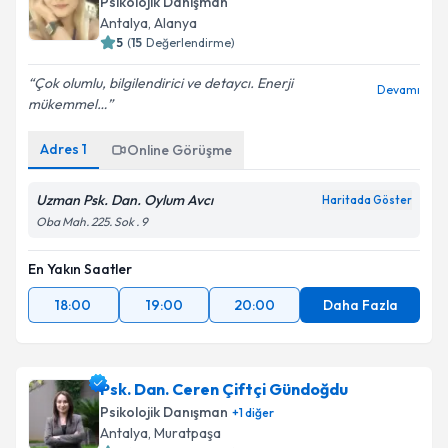
Psikolojik Danışman
Antalya
,
Alanya
5
(
15
Değerlendirme)
Çok olumlu, bilgilendirici ve detaycı. Enerji
Devamı
mükemmel…
Adres
1
Online Görüşme
Uzman Psk. Dan. Oylum Avcı
Haritada Göster
Oba Mah. 225. Sok . 9
En Yakın Saatler
18:00
19:00
20:00
Daha Fazla
Psk. Dan. Ceren Çiftçi Gündoğdu
Psikolojik Danışman
+
1
diğer
Antalya
,
Muratpaşa