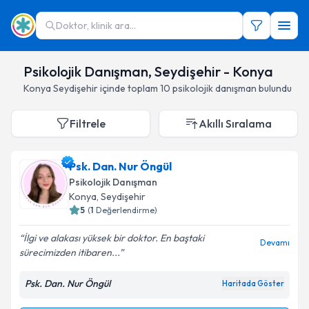
Doktor, klinik ara...
Psikolojik Danışman, Seydişehir - Konya
Konya
Seydişehir
içinde toplam
10
psikolojik danışman
bulundu
Filtrele
Akıllı Sıralama
Psk. Dan. Nur Öngül
Psikolojik Danışman
Konya
,
Seydişehir
5
(
1
Değerlendirme)
İlgi ve alakası yüksek bir doktor. En baştaki
Devamı
sürecimizden itibaren...
Psk. Dan. Nur Öngül
Haritada Göster