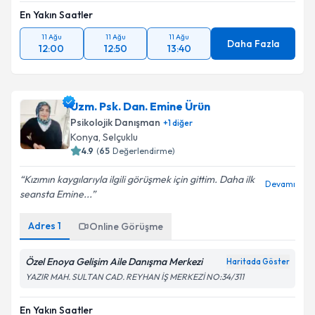
En Yakın Saatler
11 Ağu
11 Ağu
11 Ağu
Daha Fazla
12:00
12:50
13:40
Uzm. Psk. Dan. Emine Ürün
Psikolojik Danışman
+
1
diğer
Konya
,
Selçuklu
4.9
(
65
Değerlendirme)
Kızımın kaygılarıyla ilgili görüşmek için gittim. Daha ilk
Devamı
seansta Emine...
Adres
1
Online Görüşme
Özel Enoya Gelişim Aile Danışma Merkezi
Haritada Göster
YAZIR MAH. SULTAN CAD. REYHAN İŞ MERKEZİ NO:34/311
En Yakın Saatler