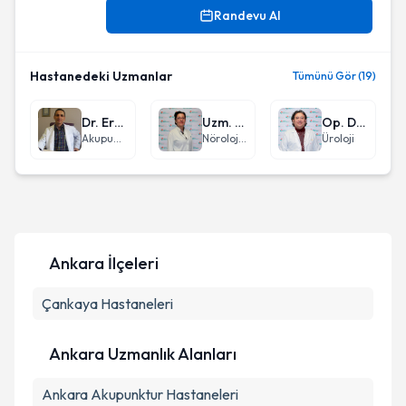
Randevu Al
Hastanedeki Uzmanlar
Tümünü Gör (19)
Dr. Erdener Güler
Uzm. Dr. İklim Özdemir
Op. Dr. Özkan Oğuz
Akupunktur
Nöroloji (Beyin ve Sinir Hastalıkları)
Üroloji
Ankara
İlçeleri
Çankaya
Hastaneleri
Ankara Uzmanlık Alanları
Ankara
Akupunktur
Hastaneleri