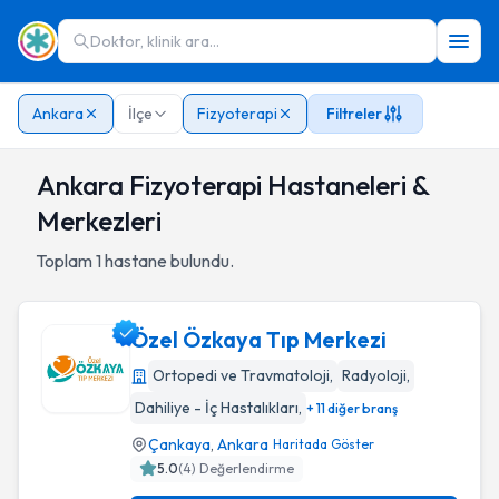
Doktor, klinik ara...
Ankara
İlçe
Fizyoterapi
Filtreler
Ankara Fizyoterapi Hastaneleri &
Merkezleri
Toplam
1
hastane bulundu.
Özel Özkaya Tıp Merkezi
Ortopedi ve Travmatoloji
,
Radyoloji
,
Dahiliye - İç Hastalıkları
,
+ 11 diğer branş
Özel Özkaya Tıp Merkezi
Çankaya
,
Ankara
Haritada Göster
5.0
(
4
) Değerlendirme