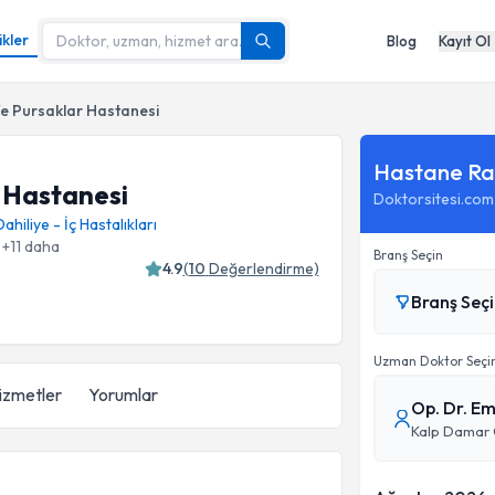
ikler
Blog
Kayıt Ol
fe Pursaklar Hastanesi
Hastane Ra
r Hastanesi
Doktorsitesi.com
Dahiliye - İç Hastalıkları
+
11
daha
Branş Seçin
4.9
(
10
Değerlendirme)
Branş Seç
Uzman Doktor Seçi
izmetler
Yorumlar
Op. Dr. E
Kalp Damar 