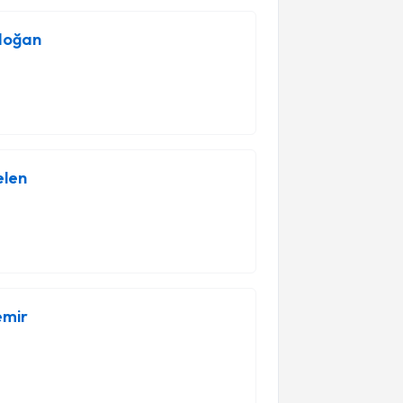
açık ve net iletişim kuruyoruz.
rdoğan
astamız için özel tedavi planları
elen
ve başarılarıyla öne çıkan hekimlerden
gulamalarımızda en güncel yöntemleri
emir
lişki kurarak tedavi süreci boyunca