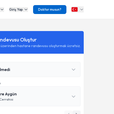
Giriş Yap
Doktor musun?
ndevusu Oluştur
 üzerinden hastane randevusu oluşturmak ücretsiz.
ilmedi
n
mre Aygün
Cerrahisi