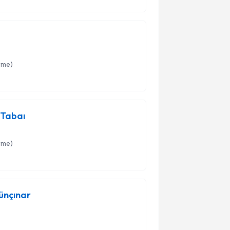
ıza kavuşmanız için değil; aynı zamanda
 için buradayız. Sağlığınız için bize
rme)
 Tabaı
rme)
ünçınar