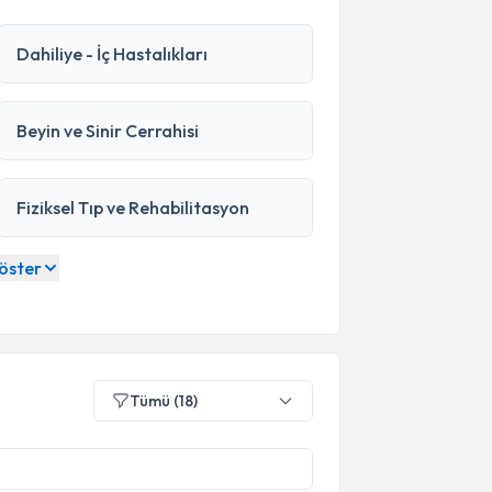
ldir. A Life’ta hastalarımızı güler yüzlü,
yoruz. Tüm ekibimiz, konfor ve
Dahiliye - İç Hastalıkları
Beyin ve Sinir Cerrahisi
maşık sağlık sorunlarında bir araya gelerek
 yaklaşım, hem hızlı hem de etkin sonuçlar
Fiziksel Tıp ve Rehabilitasyon
reket ederiz. Tüm süreçlerimizde etik
öster
rek kongre ve seminerlere katılır; böylece
Tümü
(
18
)
unarız. Modern ve konforlu altyapımızla