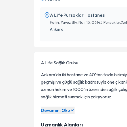
A Life Pursaklar Hastanesi
Fatih, Yavuz Blv. No : 15, 06145 Pursaklar/A
Ankara
A Life Sağlık Grubu
Ankara’da iki hastane ve 40’tan fazla birimiy
geçmişi ve güçlü sağlık kadrosuyla öne çıkan 
uzman hekim ve 1000’in üzerinde sağlık çalışan
sağlık hizmeti sunmak için çalışıyoruz.
Neden A Life Sağlık Grubu?
Devamını Oku
Deneyimli ve Güler Yüzlü Kadro
Uzmanlık Alanları