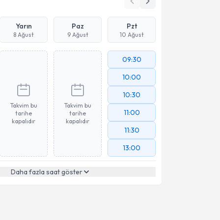
Yarın
Paz
Pzt
8 Ağust
9 Ağust
10 Ağust
09:30
10:00
10:30
Takvim bu
Takvim bu
11:00
tarihe
tarihe
kapalıdır
kapalıdır
11:30
13:00
Daha fazla saat göster