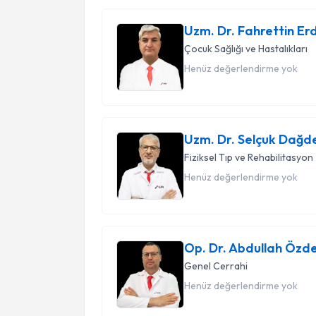
Empati ve İletişim
Hastalarımızı dinliyor, endişelerini anlayarak 
Uzm. Dr. Fahrettin E
Çocuk Sağlığı ve Hastalıkları
Kişiye Özel Yaklaşım
Henüz değerlendirme yok
Her bireyin ihtiyacı farklıdır. Bu nedenle her h
oluşturuyoruz.
Güven Veren Hekim Kadrosu
Uzm. Dr. Selçuk Dağd
Uzman ve Deneyimli Doktorlar
Fiziksel Tıp ve Rehabilitasyon
Kadromuz, kendi alanında deneyim kazanmış 
Henüz değerlendirme yok
oluşur.
Akademik Yaklaşım
Bilimsel gelişmeleri yakından takip eder, uy
Op. Dr. Abdullah Özd
tercih ederiz.
Genel Cerrahi
Güçlü Hasta İlişkileri
Henüz değerlendirme yok
Hekimlerimiz, hastalarıyla güvene dayalı bir i