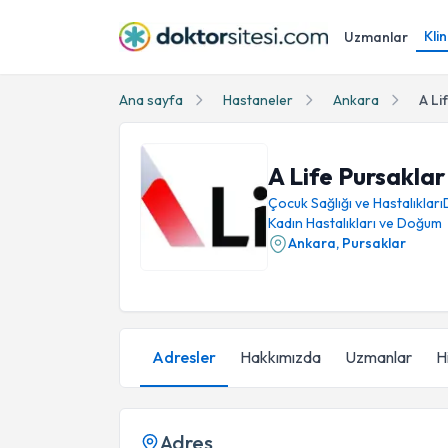
Klin
Uzmanlar
Ana sayfa
Hastaneler
Ankara
A Li
A Life Pursakla
Çocuk Sağlığı ve Hastalıkları
Kadın Hastalıkları ve Doğum
Ankara
,
Pursaklar
Adresler
Hakkımızda
Uzmanlar
H
Adres