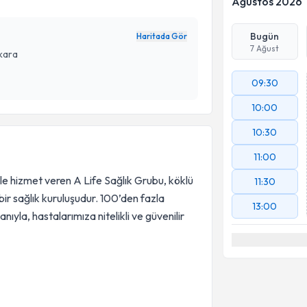
Ağustos 2026
Bugün
Haritada Gör
7 Ağust
nkara
09:30
10:00
10:30
11:00
le hizmet veren A Life Sağlık Grubu, köklü
11:30
bir sağlık kuruluşudur. 100’den fazla
13:00
ıyla, hastalarımıza nitelikli ve güvenilir