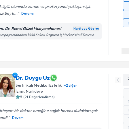
 ilgili, alanında uzman ve profesyonel yaklaşımı için
i Bey’e...
Devamı
m. Dr. Remzi Güzel Muayenehanesi
Haritada Göster
ımpaşa Mahallesi 1046 Sokak Özgüven İş Merkezi No:5 Daire:6
Dr. Duygu Uz
Sertifikalı Medikal Estetik
+
2
diğer
İzmir
,
Narlıdere
5
(
91
Değerlendirme)
hteşem bir doktor emeğine sağlık herkes dudakları çok
endi
Devamı