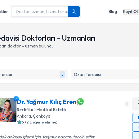
ikler
Blog
Kayıt Ol
edavisi Doktorları - Uzmanları
apan doktor - uzman bulundu.
terapi
Ozon Terapisi
5
Dr. Yağmur Kılıç Eren
Sertifikalı Medikal Estetik
Ankara
,
Çankaya
5
(
2
Değerlendirme)
ak dolgusu işlemi için Yağmur hocamı tercih ettim