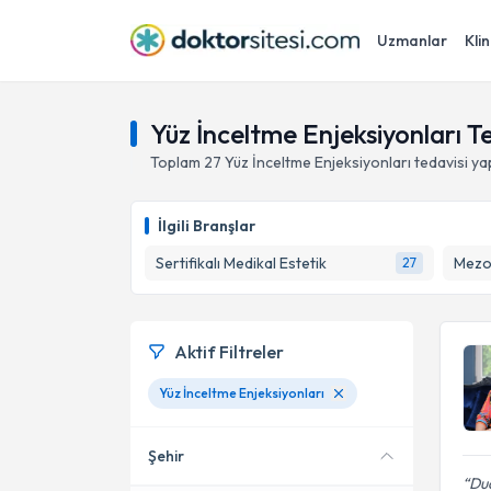
Uzmanlar
Klin
Yüz İnceltme Enjeksiyonları T
Toplam
27
Yüz İnceltme Enjeksiyonları
tedavisi y
İlgili Branşlar
Sertifikalı Medikal Estetik
Mezo
27
Aktif Filtreler
Yüz İnceltme Enjeksiyonları
Şehir
Dud