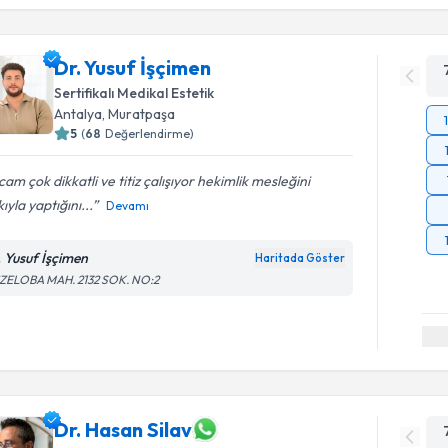
Dr. Yusuf İşçimen
Sertifikalı Medikal Estetik
Antalya
,
Muratpaşa
5
(
68
Değerlendirme)
am çok dikkatli ve titiz çalışıyor hekimlik mesleğini
ıyla yaptığını...
Devamı
. Yusuf İşçimen
Haritada Göster
ZELOBA MAH. 2132 SOK. NO:2
Dr. Hasan Silav