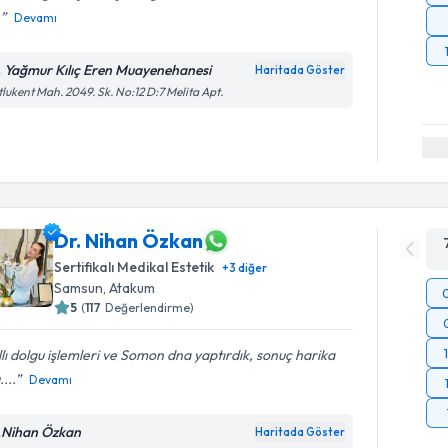
.
Devamı
. Yağmur Kılıç Eren Muayenehanesi
Haritada Göster
lukent Mah. 2049. Sk. No:12 D:7 Melita Apt.
Dr. Nihan Özkan
Sertifikalı Medikal Estetik
+
3
diğer
Samsun
,
Atakum
5
(
117
Değerlendirme)
llı dolgu işlemleri ve Somon dna yaptırdık, sonuç harika
....
Devamı
.Nihan Özkan
Haritada Göster