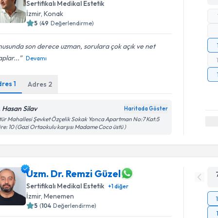
Sertifikalı Medikal Estetik
İzmir
,
Konak
5
(
49
Değerlendirme)
nusunda son derece uzman, sorulara çok açık ve net
plar...
Devamı
dres
1
Adres
2
. Hasan Silav
Haritada Göster
tür Mahallesi Şevket Özçelik Sokak Yonca Apartman No:7 Kat:5
re: 10 (Gazi Ortaokulu karşısı Madame Coco üstü )
Uzm. Dr. Remzi Güzel
Sertifikalı Medikal Estetik
+
1
diğer
İzmir
,
Menemen
5
(
104
Değerlendirme)