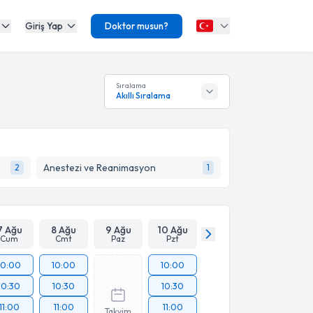
Giriş Yap
Doktor musun?
Sıralama
Akıllı Sıralama
Anestezi ve Reanimasyon
2
1
7 Ağu
8 Ağu
9 Ağu
10 Ağu
Cum
Cmt
Paz
Pzt
10:00
10:00
10:00
10:30
10:30
10:30
11:00
11:00
11:00
Takvim