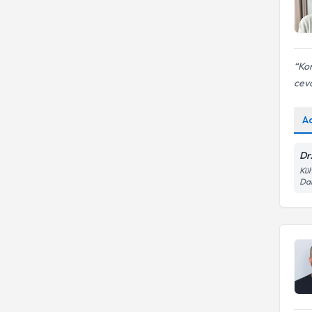
Ko
ceva
A
Dr
Kül
Dai