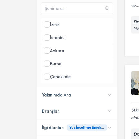
ve..
Dr
İzmir
Mut
İstanbul
Ankara
Bursa
Çanakkale
Samsun
Yakınımda Ara
Antalya
Akı
Branşlar
Konumuma yakın uzmanları
oldu
göster
İlgi Alanları
Yüz İnceltme Enjeksiyonları
Dr