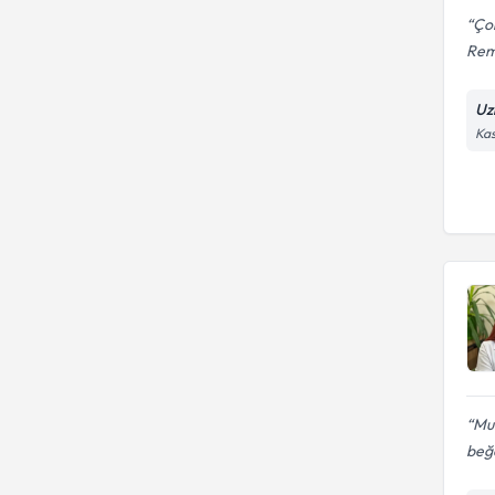
Çok
Remz
Uz
Kas
Mu
beğ