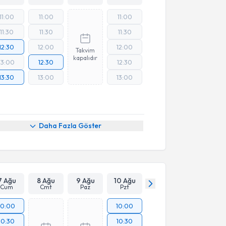
11:00
11:00
11:00
11:30
11:30
11:30
12:30
12:00
12:00
Takvim
kapalıdır
13:00
12:30
12:30
13:30
13:00
13:00
Daha Fazla Göster
7 Ağu
8 Ağu
9 Ağu
10 Ağu
Cum
Cmt
Paz
Pzt
10:00
10:00
10:30
10:30