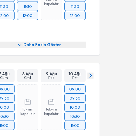
kapalıdır
11:30
11:30
11:30
12:00
12:00
12:00
Daha Fazla Göster
7 Ağu
8 Ağu
9 Ağu
10 Ağu
Cum
Cmt
Paz
Pzt
09:00
09:00
09:30
09:30
10:00
10:00
Takvim
Takvim
kapalıdır
kapalıdır
10:30
10:30
11:00
11:00