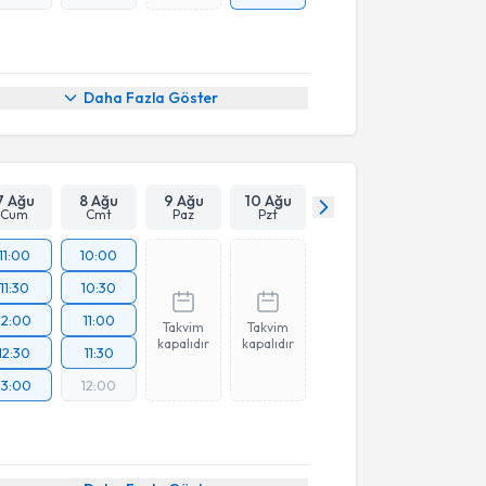
Daha Fazla Göster
7 Ağu
8 Ağu
9 Ağu
10 Ağu
Cum
Cmt
Paz
Pzt
11:00
10:00
11:30
10:30
12:00
11:00
Takvim
Takvim
kapalıdır
kapalıdır
12:30
11:30
13:00
12:00