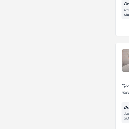
Dr
Nar
Kap
Çok
misa
Dr
Aka
183