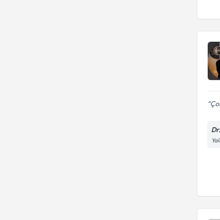
Çok
Dr
Yal