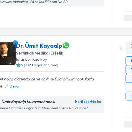
izevleri mahallesi 226.sokak Filiz Apt No:2/4
Dr. Ümit Kayaalp
Sertifikalı Medikal Estetik
İstanbul
,
Kadıköy
5
(
102
Değerlendirme)
t hoca alanında deneyimli ve Bilgi birikimi çok fazla
e...
Devamı
. Ümit Kayaalp Muayenehanesi
Haritada Göster
tepe Mahallesi Bağdat Caddesi Güzel Sokak No:2 Daire:6