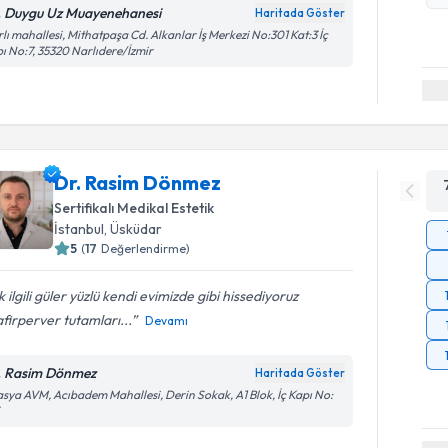
. Duygu Uz Muayenehanesi
Haritada Göster
lı mahallesi, Mithatpaşa Cd. Alkanlar İş Merkezi No:301 Kat:3 İç
ı No:7, 35320 Narlıdere/İzmir
Dr. Rasim Dönmez
Sertifikalı Medikal Estetik
İstanbul
,
Üsküdar
5
(
17
Değerlendirme)
 ilgili güler yüzlü kendi evimizde gibi hissediyoruz
firperver tutamları...
Devamı
. Rasim Dönmez
Haritada Göster
sya AVM, Acıbadem Mahallesi, Derin Sokak, A1 Blok, İç Kapı No: