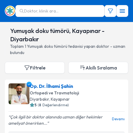
Doktor, klinik ara...
Yumuşak doku tümörü, Kayapınar -
Diyarbakır
Toplam
1
Yumuşak doku tümörü
tedavisi yapan doktor - uzman
bulundu
Filtrele
Akıllı Sıralama
Op. Dr. İlhami Şahin
Ortopedi ve Travmatoloji
Diyarbakır
, Kayapınar
5
(
8
Değerlendirme)
Çok ilgili bir doktor alanında uzman diğer hekimler
Devamı
ameliyat önerirken...