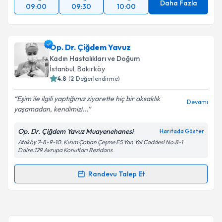
Daha Fazla
09:00
09:30
10:00
Op. Dr. Çiğdem Yavuz
Kadın Hastalıkları ve Doğum
İstanbul
, Bakırköy
4.8
(
2
Değerlendirme)
Eşim ile ilgili yaptığımız ziyarette hiç bir aksaklık
Devamı
yaşamadan, kendimizi...
Op. Dr. Çiğdem Yavuz Muayenehanesi
Haritada Göster
Ataköy 7-8-9-10. Kısım Çoban Çeşme E5 Yan Yol Caddesi No:8-1
Daire:129 Avrupa Konutları Rezidans
Randevu Talep Et
Randevu Takvimi Talebi
Op. Dr. Çiğdem Yavuz
için randevu takvimi talebi
oluşturun. Size bu uzmandan randevu almanız için bir