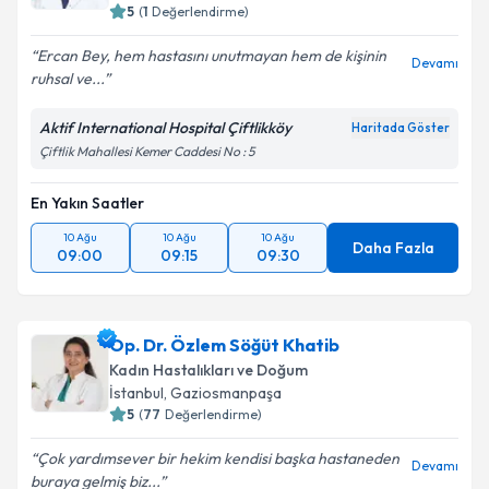
5
(
1
Değerlendirme)
Ercan Bey, hem hastasını unutmayan hem de kişinin
Devamı
ruhsal ve...
Aktif International Hospital Çiftlikköy
Haritada Göster
Çiftlik Mahallesi Kemer Caddesi No : 5
En Yakın Saatler
10 Ağu
10 Ağu
10 Ağu
Daha Fazla
09:00
09:15
09:30
Op. Dr. Özlem Söğüt Khatib
Kadın Hastalıkları ve Doğum
İstanbul
, Gaziosmanpaşa
5
(
77
Değerlendirme)
Çok yardımsever bir hekim kendisi başka hastaneden
Devamı
buraya gelmiş biz...