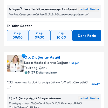
İstinye Üniversitesi Gaziosmanpaşa Hastanesi
Haritada Göster
Merkez, Çukurçeşme Cd. No:51, 34245 Gaziosmanpaşa/İstanbul
En Yakın Saatler
10 Ağu
10 Ağu
10 Ağu
Daha Fazla
09:00
09:30
10:00
Op. Dr. Şenay Aygül
Kadın Hastalıkları ve Doğum
+
1
diğer
Tekirdağ
, Çorlu
5
(
57
Değerlendirme)
Dünyanın en iyi doktoru diyebilirim tatlı dili güler yüzlü
Devamı
...
Op Dr Şenay Aygül Muayenehanesi
Haritada Göster
Esentepe, Adnan Doğu Cd. A Blok D:10/4 Kervancı, 59860
Çorlu/Tekirdağ, Türkiye