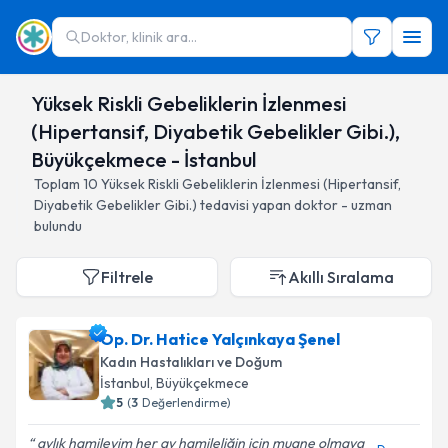
Doktor, klinik ara...
Yüksek Riskli Gebeliklerin İzlenmesi
(Hipertansif, Diyabetik Gebelikler Gibi.),
Büyükçekmece - İstanbul
Toplam
10
Yüksek Riskli Gebeliklerin İzlenmesi (Hipertansif,
Diyabetik Gebelikler Gibi.)
tedavisi yapan doktor - uzman
bulundu
Filtrele
Akıllı Sıralama
Op. Dr. Hatice Yalçınkaya Şenel
Kadın Hastalıkları ve Doğum
İstanbul
, Büyükçekmece
5
(
3
Değerlendirme)
aylık hamileyim her ay hamileliğin için muane olmaya