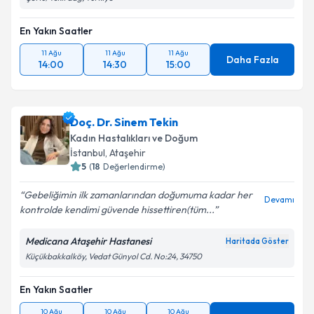
En Yakın Saatler
11 Ağu
11 Ağu
11 Ağu
Daha Fazla
14:00
14:30
15:00
Doç. Dr. Sinem Tekin
Kadın Hastalıkları ve Doğum
İstanbul
, Ataşehir
5
(
18
Değerlendirme)
Gebeliğimin ilk zamanlarından doğumuma kadar her
Devamı
kontrolde kendimi güvende hissettiren(tüm...
Medicana Ataşehir Hastanesi
Haritada Göster
Küçükbakkalköy, Vedat Günyol Cd. No:24, 34750
En Yakın Saatler
10 Ağu
10 Ağu
10 Ağu