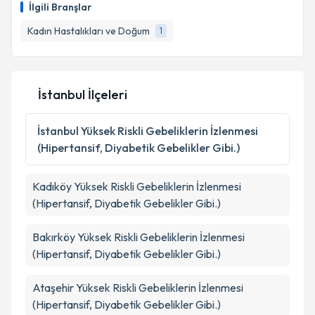
İlgili Branşlar
takvim hazırlandığında e-posta ile bilgilendireceğiz.
Kadın Hastalıkları ve Doğum
1
E-posta Adresiniz
İstanbul İlçeleri
Kişisel verilerimin işlenmesine ilişkin
Aydınlatma
Metni
'ni okudum ve kişisel verilerimin belirtilen
İstanbul
Yüksek Riskli Gebeliklerin İzlenmesi
kapsamda işlenmesini kabul ediyorum.
(Hipertansif, Diyabetik Gebelikler Gibi.)
Takvim Talebini Gönder
Kadıköy
Yüksek Riskli Gebeliklerin İzlenmesi
(Hipertansif, Diyabetik Gebelikler Gibi.)
Bakırköy
Yüksek Riskli Gebeliklerin İzlenmesi
(Hipertansif, Diyabetik Gebelikler Gibi.)
Ataşehir
Yüksek Riskli Gebeliklerin İzlenmesi
(Hipertansif, Diyabetik Gebelikler Gibi.)