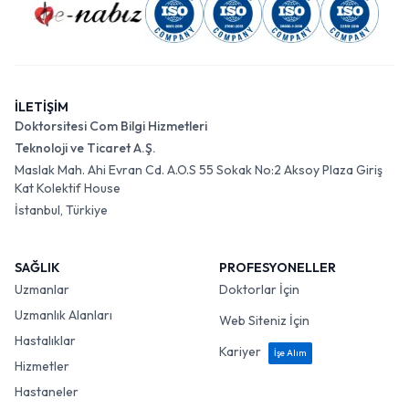
İLETİŞİM
Doktorsitesi Com Bilgi Hizmetleri
Teknoloji ve Ticaret A.Ş.
Maslak Mah. Ahi Evran Cd. A.O.S 55 Sokak No:2 Aksoy Plaza Giriş
Kat Kolektif House
İstanbul, Türkiye
SAĞLIK
PROFESYONELLER
Uzmanlar
Doktorlar İçin
Uzmanlık Alanları
Web Siteniz İçin
Hastalıklar
Kariyer
İşe Alım
Hizmetler
Hastaneler