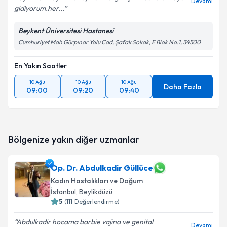
Devamı
gidiyorum.her...
Beykent Üniversitesi Hastanesi
Cumhuriyet Mah Gürpınar Yolu Cad, Şafak Sokak, E Blok No:1, 34500
En Yakın Saatler
10 Ağu
10 Ağu
10 Ağu
Daha Fazla
09:00
09:20
09:40
Bölgenize yakın diğer uzmanlar
Op. Dr. Abdulkadir Güllüce
Kadın Hastalıkları ve Doğum
İstanbul
, Beylikdüzü
5
(
111
Değerlendirme)
Abdulkadir hocama barbie vajina ve genital
Devamı