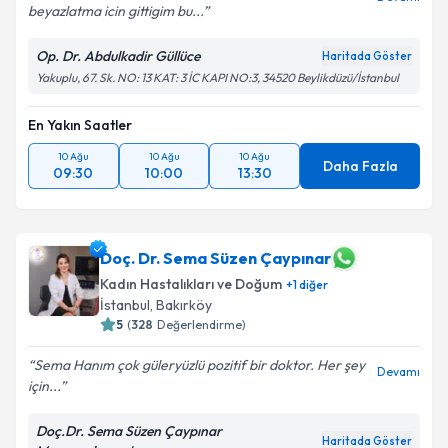
beyazlatma icin gittigim bu...
Op. Dr. Abdulkadir Güllüce
Haritada Göster
Yakuplu, 67. Sk. NO: 13 KAT: 3 İC KAPI NO:3, 34520 Beylikdüzü/İstanbul
En Yakın Saatler
10 Ağu
10 Ağu
10 Ağu
Daha Fazla
09:30
10:00
13:30
Doç. Dr. Sema Süzen Çaypınar
Kadın Hastalıkları ve Doğum
+
1
diğer
İstanbul
, Bakırköy
5
(
328
Değerlendirme)
Sema Hanım çok güleryüzlü pozitif bir doktor. Her şey
Devamı
için...
Doç.Dr. Sema Süzen Çaypınar
Haritada Göster