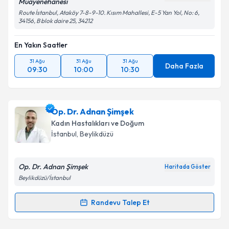
Muayenehanesi
Route İstanbul, Ataköy 7-8-9-10. Kısım Mahallesi, E-5 Yan Yol, No: 6,
34156, B blok daire 25, 34212
En Yakın Saatler
31 Ağu
31 Ağu
31 Ağu
Daha Fazla
09:30
10:00
10:30
Op. Dr. Adnan Şimşek
Kadın Hastalıkları ve Doğum
İstanbul
, Beylikdüzü
Op. Dr. Adnan Şimşek
Haritada Göster
Beylikdüzü/İstanbul
Randevu Talep Et
Randevu Takvimi Talebi