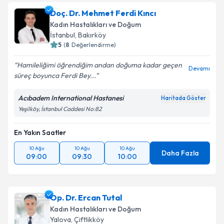
Op. Dr. Adnan Şimşek
için randevu takvimi talebi
Doç. Dr. Mehmet Ferdi Kıncı
oluşturun. Size bu uzmandan randevu almanız için bir
Kadın Hastalıkları ve Doğum
takvim hazırlandığında e-posta ile bilgilendireceğiz.
İstanbul
, Bakırköy
5
(
8
Değerlendirme)
E-posta Adresiniz
Hamileliğimi öğrendiğim andan doğuma kadar geçen
Devamı
süreç boyunca Ferdi Bey...
Acıbadem International Hastanesi
Haritada Göster
Kişisel verilerimin işlenmesine ilişkin
Aydınlatma
Yeşilköy, İstanbul Caddesi No:82
Metni
'ni okudum ve kişisel verilerimin belirtilen
kapsamda işlenmesini kabul ediyorum.
En Yakın Saatler
10 Ağu
10 Ağu
10 Ağu
Takvim Talebini Gönder
Daha Fazla
09:00
09:30
10:00
Op. Dr. Ercan Tutal
Kadın Hastalıkları ve Doğum
Yalova
, Çiftlikköy