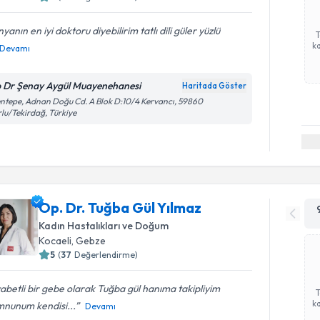
yanın en iyi doktoru diyebilirim tatlı dili güler yüzlü
ka
Devamı
 Dr Şenay Aygül Muayenehanesi
Haritada Göster
ntepe, Adnan Doğu Cd. A Blok D:10/4 Kervancı, 59860
lu/Tekirdağ, Türkiye
Op. Dr. Tuğba Gül Yılmaz
Kadın Hastalıkları ve Doğum
Kocaeli
, Gebze
5
(
37
Değerlendirme)
abetli bir gebe olarak Tuğba gül hanıma takipliyim
ka
nunum kendisi...
Devamı