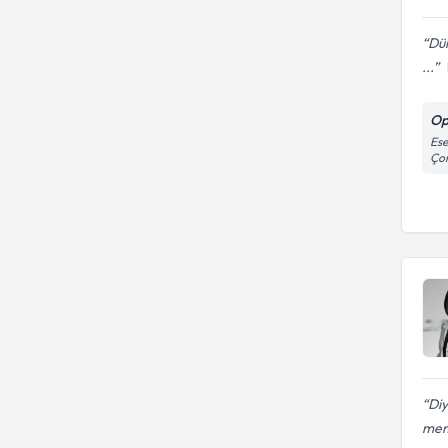
Dün
...
Op
Ese
Çor
Diy
mem