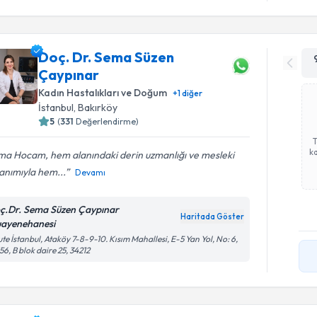
Doç. Dr. Sema Süzen
Çaypınar
Kadın Hastalıkları ve Doğum
+
1
diğer
İstanbul
, Bakırköy
5
(
331
Değerlendirme)
ka
ma Hocam, hem alanındaki derin uzmanlığı ve mesleki
anımıyla hem...
Devamı
ç.Dr. Sema Süzen Çaypınar
Haritada Göster
ayenehanesi
te İstanbul, Ataköy 7-8-9-10. Kısım Mahallesi, E-5 Yan Yol, No: 6,
56, B blok daire 25, 34212