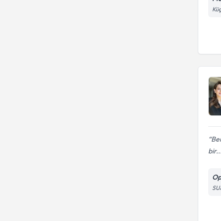
İdrar kaçırma tedavileri
Küç
Ben
bir..
Op
SU