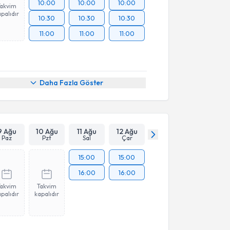
10:00
10:00
10:00
Takvim
palıdır
10:30
10:30
10:30
11:00
11:00
11:00
Daha Fazla Göster
9 Ağu
10 Ağu
11 Ağu
12 Ağu
Paz
Pzt
Sal
Çar
15:00
15:00
16:00
16:00
Takvim
Takvim
palıdır
kapalıdır