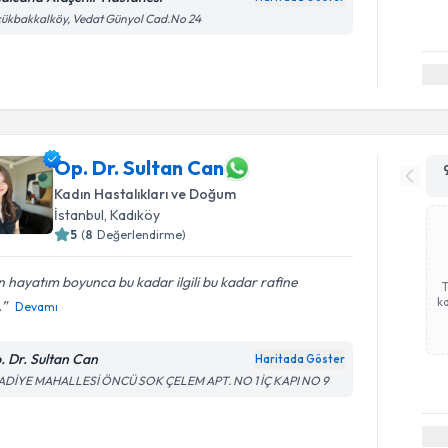
ükbakkalköy, Vedat Günyol Cad.No 24
Op. Dr. Sultan Can
Kadın Hastalıkları ve Doğum
İstanbul
, Kadıköy
5
(
8
Değerlendirme)
 hayatım boyunca bu kadar ilgili bu kadar rafine
ka
.
Devamı
. Dr. Sultan Can
Haritada Göster
ADİYE MAHALLESİ ÖNCÜ SOK ÇELEM APT. NO 1 İÇ KAPI NO 9