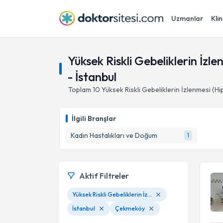
Uzmanlar
Klin
Yüksek Riskli Gebeliklerin İzl
- İstanbul
Toplam
10
Yüksek Riskli Gebeliklerin İzlenmesi (Hi
İlgili Branşlar
Kadın Hastalıkları ve Doğum
1
Aktif Filtreler
Yüksek Riskli Gebeliklerin İzlenmesi (Hipertansif, Diyabetik Gebelikler Gibi.)
İstanbul
Çekmeköy