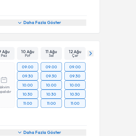
Daha Fazla Göster
9 Ağu
10 Ağu
11 Ağu
12 Ağu
Paz
Pzt
Sal
Çar
09:00
09:00
09:00
09:30
09:30
09:30
10:00
10:00
10:00
Takvim
palıdır
10:30
10:30
10:30
11:00
11:00
11:00
Daha Fazla Göster