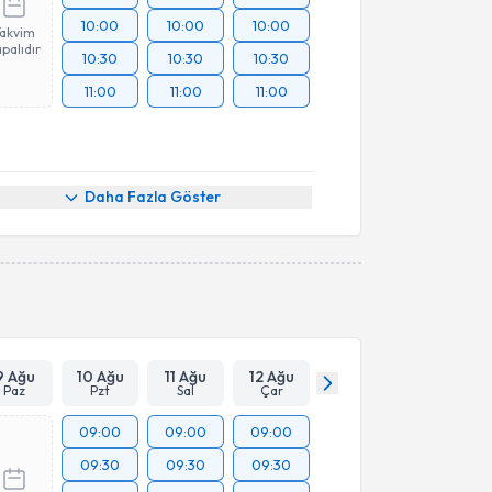
10:00
10:00
10:00
Takvim
palıdır
10:30
10:30
10:30
11:00
11:00
11:00
Daha Fazla Göster
9 Ağu
10 Ağu
11 Ağu
12 Ağu
Paz
Pzt
Sal
Çar
09:00
09:00
09:00
09:30
09:30
09:30