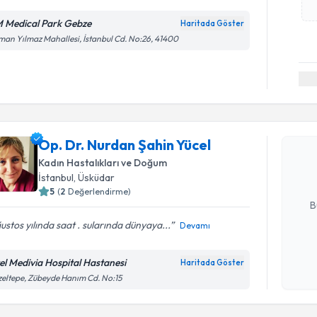
 Medical Park Gebze
Haritada Göster
an Yılmaz Mahallesi, İstanbul Cd. No:26, 41400
Randevu T
Op. Dr. N
Op. Dr. Nurdan Şahin Yücel
oluşturun. 
hazırlandığ
Kadın Hastalıkları ve Doğum
İstanbul
, Üsküdar
E-posta Ad
5
(
2
Değerlendirme)
B
stos yılında saat . sularında dünyaya...
Devamı
Kişisel
el Medivia Hospital Hastanesi
Haritada Göster
Randevu T
okudum
eltepe, Zübeyde Hanım Cd. No:15
işlenm
Op. Dr. Eli