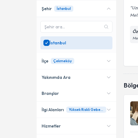
Uz
Şehir
İstanbul
Mel
Öz
Mer
İstanbul
İlçe
Çekmeköy
Yakınımda Ara
Bölg
Branşlar
Konumuma yakın uzmanları
Kadıköy
göster
Bakırköy
İlgi Alanları
Yüksek Riskli Gebeliklerin İzlenmesi (Hipertansif, Diyabetik Gebelikler Gibi.)
Ataşehir
Hizmetler
Kadın Hastalıkları ve Doğum
Bağcılar