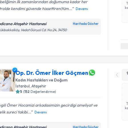
beliğimin ilk zamanlarından doğumuma kadar her
ka
rolde kendimi güvende hissettiren(tüm...
Devamı
dicana Ataşehir Hastanesi
Haritada Göster
ükbakkalköy, Vedat Günyol Cd. No:24, 34750
Op. Dr. Ömer İlker Göçmen
Kadın Hastalıkları ve Doğum
İstanbul
, Ataşehir
5
(
152
Değerlendirme)
gili Ömer Hocamizi arkadasimizin gecirdigi ameliyat ve
ka
lik sureci takibi...
Devamı
dicana Ataşehir Hastanesi
Haritada Göster