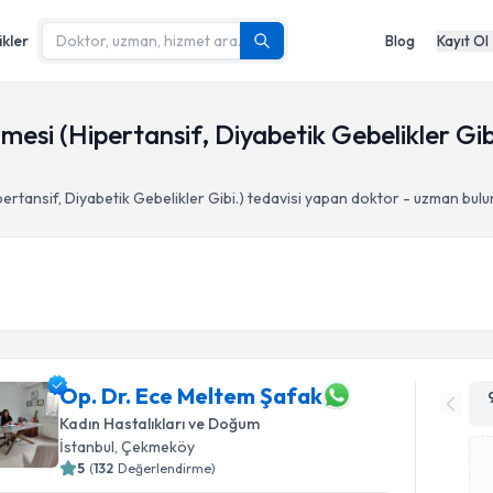
ikler
Blog
Kayıt Ol
enmesi (Hipertansif, Diyabetik Gebelikler G
pertansif, Diyabetik Gebelikler Gibi.)
tedavisi yapan doktor - uzman bul
Op. Dr. Ece Meltem Şafak
Kadın Hastalıkları ve Doğum
İstanbul
, Çekmeköy
5
(
132
Değerlendirme)