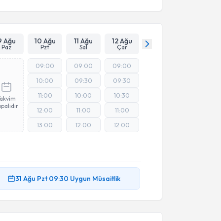
9 Ağu
10 Ağu
11 Ağu
12 Ağu
Paz
Pzt
Sal
Çar
09:00
09:00
09:00
10:00
09:30
09:30
11:00
10:00
10:30
Takvim
palıdır
12:00
11:00
11:00
13:00
12:00
12:00
31 Ağu
Pzt
09:30
Uygun Müsaitlik