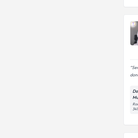
Se
don
Do
Mu
Rou
341