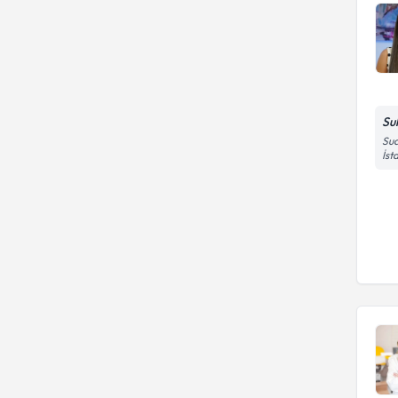
Su
Sua
İst