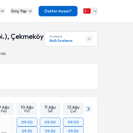
Giriş Yap
Doktor musun?
ibi.), Çekmeköy
Sıralama
Akıllı Sıralama
undu
9 Ağu
10 Ağu
11 Ağu
12 Ağu
Paz
Pzt
Sal
Çar
09:00
09:00
09:00
09:30
09:30
09:30