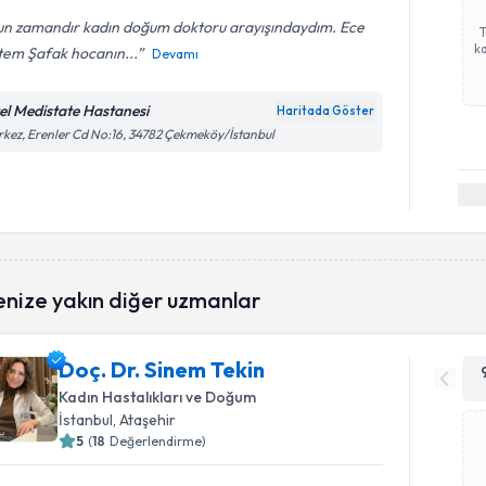
un zamandır kadın doğum doktoru arayışındaydım. Ece
ka
tem Şafak hocanın...
Devamı
el Medistate Hastanesi
Haritada Göster
kez, Erenler Cd No:16, 34782 Çekmeköy/İstanbul
enize yakın diğer uzmanlar
Doç. Dr. Sinem Tekin
Kadın Hastalıkları ve Doğum
İstanbul
, Ataşehir
5
(
18
Değerlendirme)