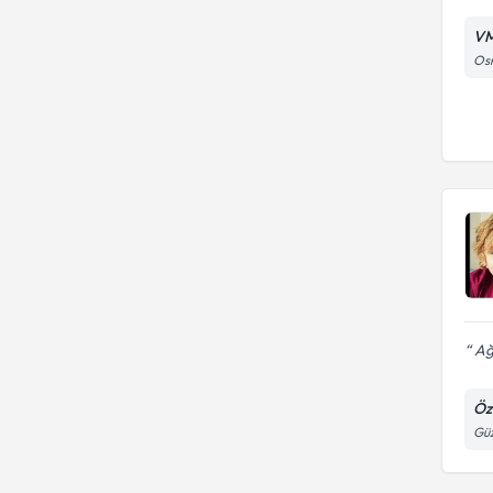
VM
Osm
Ağu
Öz
Güz