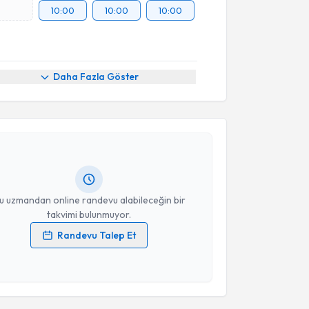
10:00
10:00
10:00
Daha Fazla Göster
akvimi Talebi
urdan Şahin Yücel
için randevu takvimi talebi
Size bu uzmandan randevu almanız için bir takvim
ında e-posta ile bilgilendireceğiz.
resiniz
u uzmandan online randevu alabileceğin bir
takvimi bulunmuyor.
Randevu Talep Et
 verilerimin işlenmesine ilişkin
Aydınlatma Metni
'ni
akvimi Talebi
 ve kişisel verilerimin belirtilen kapsamda
esini kabul ediyorum.
f Erol
için randevu takvimi talebi oluşturun. Size bu