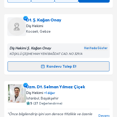
Dt. Ş. Kağan Onay
Diş Hekimi
Kocaeli
, Gebze
Diş Hekimi Ş. Kağan Onay
Haritada Göster
KÖŞKLÜ ÇEŞME MAH YENİ BAĞDAT CAD. NO 329/A
Randevu Talep Et
Randevu Takvimi Talebi
Dt. Ş. Kağan Onay
için randevu takvimi talebi
Uzm. Dt. Selman Yılmaz Çiçek
oluşturun. Size bu uzmandan randevu almanız için bir
Diş Hekimi
+
1
diğer
takvim hazırlandığında e-posta ile bilgilendireceğiz.
İstanbul
, Başakşehir
5
(
27
Değerlendirme)
E-posta Adresiniz
Önce bilgilendirip işini son derece titizlikle ve özenle
Devamı