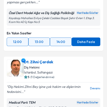
yapması gerçekten...
Özel Dent Model Ağız ve Diş Sağlığı Polikliniği
Haritada Göster
Kişisel verilerimin işlenmesine ilişkin
Aydınlatma
Kayabaşı Mahallesi Evliya Çelebi Caddesi Başak Şehir Evleri 1. Etap 3.
Metni
'ni okudum ve kişisel verilerimin belirtilen
Kısım No:4D İç Kapı No:5
kapsamda işlenmesini kabul ediyorum.
En Yakın Saatler
Takvim Talebini Gönder
12:00
13:00
14:00
Daha Fazla
Dt. Zihni Çardak
Diş Hekimi
İstanbul
, Sultangazi
5
(
1
Değerlendirme)
Diş Hekimi Zihni Bey işine çok hakim ve dişlerimin
Devamı
tedavisini...
Medical Park TEM
Haritada Göster