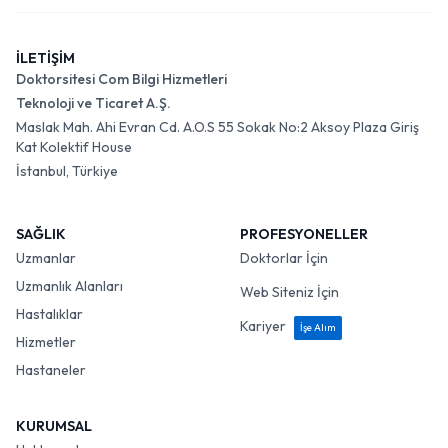
İLETİŞİM
Doktorsitesi Com Bilgi Hizmetleri
Teknoloji ve Ticaret A.Ş.
Maslak Mah. Ahi Evran Cd. A.O.S 55 Sokak No:2 Aksoy Plaza Giriş
Kat Kolektif House
İstanbul, Türkiye
SAĞLIK
PROFESYONELLER
Uzmanlar
Doktorlar İçin
Uzmanlık Alanları
Web Siteniz İçin
Hastalıklar
Kariyer
İşe Alım
Hizmetler
Hastaneler
KURUMSAL