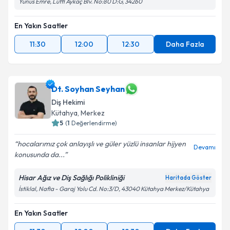
Yunus Emre, Lütfi Aykaç Blv. No:80 D:G, 34260
En Yakın Saatler
11:30
12:00
12:30
Daha Fazla
Dt. Soyhan Seyhan
Diş Hekimi
Kütahya
, Merkez
5
(
1
Değerlendirme)
hocalarımız çok anlayışlı ve güler yüzlü insanlar hijyen
Devamı
konusunda da...
Hisar Ağız ve Diş Sağlığı Polikliniği
Haritada Göster
İstiklal, Nafia - Garaj Yolu Cd. No:3/D, 43040 Kütahya Merkez/Kütahya
En Yakın Saatler