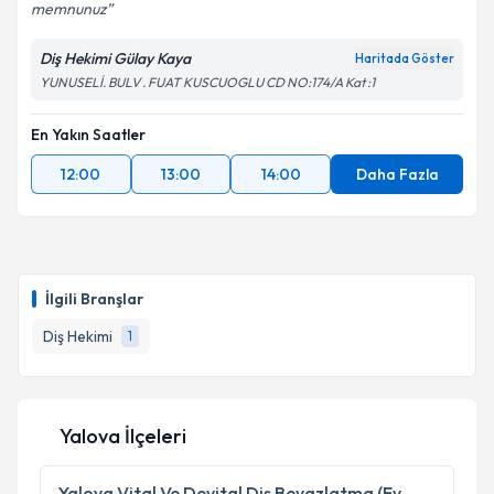
memnunuz
Diş Hekimi Gülay Kaya
Haritada Göster
YUNUSELİ. BULV . FUAT KUSCUOGLU CD NO:174/A Kat :1
En Yakın Saatler
12:00
13:00
14:00
Daha Fazla
İlgili Branşlar
Diş Hekimi
1
Yalova İlçeleri
Yalova
Vital Ve Devital Diş Beyazlatma (Ev