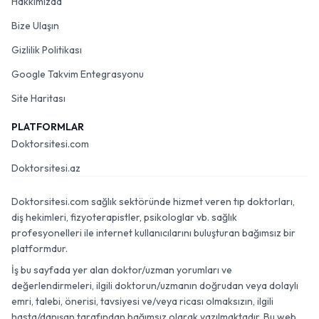
Hakkımızda
Bize Ulaşın
Gizlilik Politikası
Google Takvim Entegrasyonu
Site Haritası
PLATFORMLAR
Doktorsitesi.com
Doktorsitesi.az
Doktorsitesi.com sağlık sektöründe hizmet veren tıp doktorları,
diş hekimleri, fizyoterapistler, psikologlar vb. sağlık
profesyonelleri ile internet kullanıcılarını buluşturan bağımsız bir
platformdur.
İş bu sayfada yer alan doktor/uzman yorumları ve
değerlendirmeleri, ilgili doktorun/uzmanın doğrudan veya dolaylı
emri, talebi, önerisi, tavsiyesi ve/veya ricası olmaksızın, ilgili
hasta/danışan tarafından bağımsız olarak yazılmaktadır. Bu web