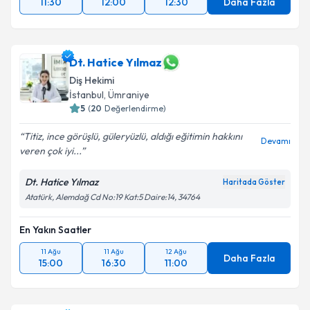
11:30
12:00
12:30
Daha Fazla
Dt. Hatice Yılmaz
Diş Hekimi
İstanbul
, Ümraniye
5
(
20
Değerlendirme)
Titiz, ince görüşlü, güleryüzlü, aldığı eğitimin hakkını
Devamı
veren çok iyi...
Dt. Hatice Yılmaz
Haritada Göster
Atatürk, Alemdağ Cd No:19 Kat:5 Daire:14, 34764
En Yakın Saatler
11 Ağu
11 Ağu
12 Ağu
Daha Fazla
15:00
16:30
11:00