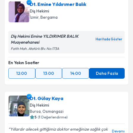
Dt. Emine Yıldırımer Balık
Diş Hekimi
İzmir
, Bergama
Diş Hekimi Emine YILDIRIMER BALIK
Haritada Göster
Muayenehanesi
Fatih Mah. Atatürk Blv. No:173A
En Yakın Saatler
12:00
13:00
14:00
Daha Fazla
Dt. Gülay Kaya
Diş Hekimi
Bursa
, Osmangazi
5
(
1
Değerlendirme)
Yıllardır ailecek gittiğimiz doktor emeğinize sağlık çok
Devamı