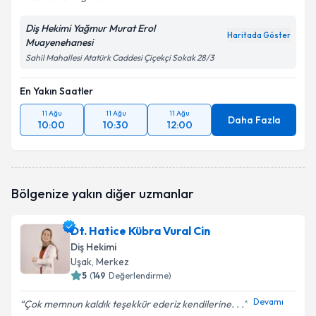
Diş Hekimi Yağmur Murat Erol
Haritada Göster
Muayenehanesi
Sahil Mahallesi Atatürk Caddesi Çiçekçi Sokak 28/3
En Yakın Saatler
11 Ağu
11 Ağu
11 Ağu
Daha Fazla
10:00
10:30
12:00
Bölgenize yakın diğer uzmanlar
Dt. Hatice Kübra Vural Cin
Diş Hekimi
Uşak
, Merkez
5
(
149
Değerlendirme)
Devamı
Çok memnun kaldık teşekkür ederiz kendilerine. . .