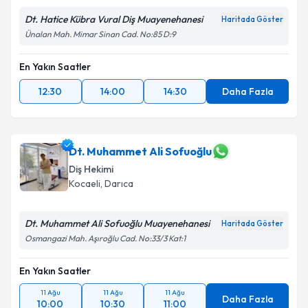
Dt. Hatice Kübra Vural Diş Muayenehanesi
Haritada Göster
Ünalan Mah. Mimar Sinan Cad. No:85 D:9
En Yakın Saatler
12:30
14:00
14:30
Daha Fazla
Dt. Muhammet Ali Sofuoğlu
Diş Hekimi
Kocaeli
, Darıca
Dt. Muhammet Ali Sofuoğlu Muayenehanesi
Haritada Göster
Osmangazi Mah. Aşıroğlu Cad. No:33/3 Kat:1
En Yakın Saatler
11 Ağu
11 Ağu
11 Ağu
Daha Fazla
10:00
10:30
11:00