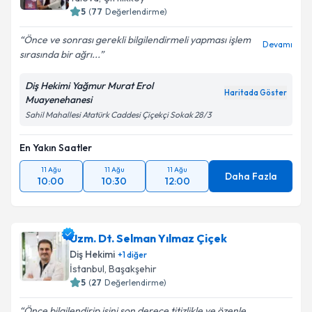
5
(
77
Değerlendirme)
Önce ve sonrası gerekli bilgilendirmeli yapması işlem
Devamı
sırasında bir ağrı...
Diş Hekimi Yağmur Murat Erol
Haritada Göster
Muayenehanesi
Sahil Mahallesi Atatürk Caddesi Çiçekçi Sokak 28/3
En Yakın Saatler
11 Ağu
11 Ağu
11 Ağu
Daha Fazla
10:00
10:30
12:00
Uzm. Dt. Selman Yılmaz Çiçek
Diş Hekimi
+
1
diğer
İstanbul
, Başakşehir
5
(
27
Değerlendirme)
Önce bilgilendirip işini son derece titizlikle ve özenle