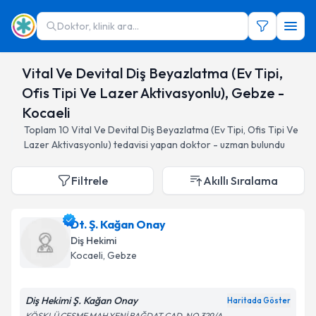
Doktor, klinik ara...
Vital Ve Devital Diş Beyazlatma (Ev Tipi,
Ofis Tipi Ve Lazer Aktivasyonlu), Gebze -
Kocaeli
Toplam
10
Vital Ve Devital Diş Beyazlatma (Ev Tipi, Ofis Tipi Ve
Lazer Aktivasyonlu)
tedavisi yapan doktor - uzman bulundu
Filtrele
Akıllı Sıralama
Dt. Ş. Kağan Onay
Diş Hekimi
Kocaeli
, Gebze
Diş Hekimi Ş. Kağan Onay
Haritada Göster
KÖŞKLÜ ÇEŞME MAH YENİ BAĞDAT CAD. NO 329/A