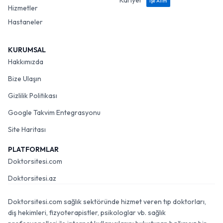
Kariyer
İşe Alım
Hizmetler
Hastaneler
KURUMSAL
Hakkımızda
Bize Ulaşın
Gizlilik Politikası
Google Takvim Entegrasyonu
Site Haritası
PLATFORMLAR
Doktorsitesi.com
Doktorsitesi.az
Doktorsitesi.com sağlık sektöründe hizmet veren tıp doktorları,
diş hekimleri, fizyoterapistler, psikologlar vb. sağlık