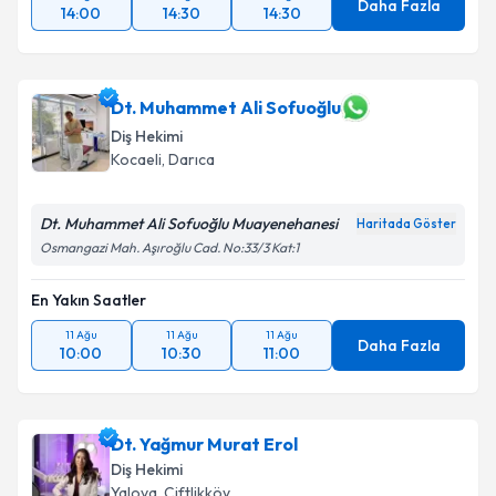
Daha Fazla
14:00
14:30
14:30
Dt. Muhammet Ali Sofuoğlu
Diş Hekimi
Kocaeli
, Darıca
Dt. Muhammet Ali Sofuoğlu Muayenehanesi
Haritada Göster
Osmangazi Mah. Aşıroğlu Cad. No:33/3 Kat:1
En Yakın Saatler
11 Ağu
11 Ağu
11 Ağu
Daha Fazla
10:00
10:30
11:00
Dt. Yağmur Murat Erol
Diş Hekimi
Yalova
, Çiftlikköy