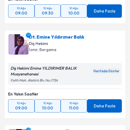
10 Ağu
10 Ağu
10 Ağu
Daha Fazla
09:00
09:30
10:00
Dt. Emine Yıldırımer Balık
Diş Hekimi
İzmir
, Bergama
Diş Hekimi Emine YILDIRIMER BALIK
Haritada Göster
Muayenehanesi
Fatih Mah. Atatürk Blv. No:173A
En Yakın Saatler
10 Ağu
10 Ağu
10 Ağu
Daha Fazla
09:00
10:00
11:00