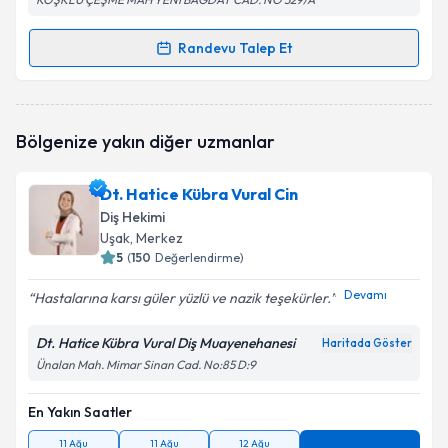
Randevu Talep Et
Randevu Takvimi Talebi
Dt. Ş. Kağan Onay
için randevu takvimi talebi
Bölgenize yakın diğer uzmanlar
oluşturun. Size bu uzmandan randevu almanız için bir
takvim hazırlandığında e-posta ile bilgilendireceğiz.
Dt. Hatice Kübra Vural Cin
E-posta Adresiniz
Diş Hekimi
Uşak
, Merkez
5
(
150
Değerlendirme)
Devamı
Hastalarına karsı güler yüzlü ve nazik teşekürler.
Kişisel verilerimin işlenmesine ilişkin
Aydınlatma
Metni
'ni okudum ve kişisel verilerimin belirtilen
Dt. Hatice Kübra Vural Diş Muayenehanesi
kapsamda işlenmesini kabul ediyorum.
Haritada Göster
Ünalan Mah. Mimar Sinan Cad. No:85 D:9
Takvim Talebini Gönder
En Yakın Saatler
11 Ağu
11 Ağu
12 Ağu