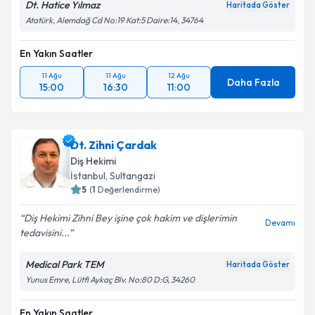
Dt. Hatice Yılmaz
Haritada Göster
Atatürk, Alemdağ Cd No:19 Kat:5 Daire:14, 34764
En Yakın Saatler
11 Ağu
11 Ağu
12 Ağu
Daha Fazla
15:00
16:30
11:00
Dt. Zihni Çardak
Diş Hekimi
İstanbul
, Sultangazi
5
(
1
Değerlendirme)
Diş Hekimi Zihni Bey işine çok hakim ve dişlerimin
Devamı
tedavisini...
Medical Park TEM
Haritada Göster
Yunus Emre, Lütfi Aykaç Blv. No:80 D:G, 34260
En Yakın Saatler