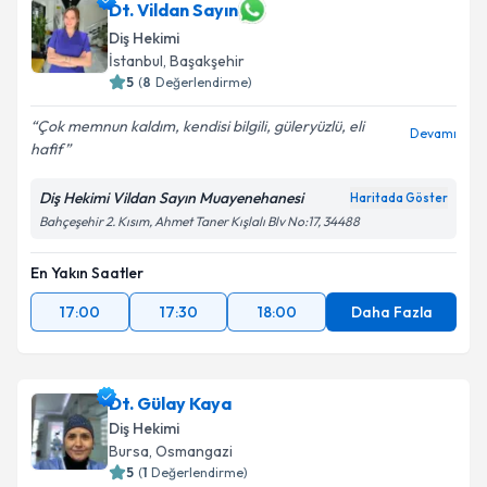
Dt. Vildan Sayın
Diş Hekimi
İstanbul
, Başakşehir
5
(
8
Değerlendirme)
Çok memnun kaldım, kendisi bilgili, güleryüzlü, eli
Devamı
hafif
Diş Hekimi Vildan Sayın Muayenehanesi
Haritada Göster
Bahçeşehir 2. Kısım, Ahmet Taner Kışlalı Blv No:17, 34488
En Yakın Saatler
17:00
17:30
18:00
Daha Fazla
Dt. Gülay Kaya
Diş Hekimi
Bursa
, Osmangazi
5
(
1
Değerlendirme)