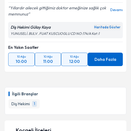
Yıllardır ailecek gittiğimiz doktor emeğinize sağlık çok
Devamı
memnunuz
Diş Hekimi Gülay Kaya
Haritada Göster
YUNUSELİ. BULV . FUAT KUSCUOGLU CD NO:174/A Kat :1
En Yakın Saatler
10 Ağu
10 Ağu
10 Ağu
Daha Fazla
10:00
11:00
12:00
İlgili Branşlar
Diş Hekimi
1
Kocaeli İlçeleri