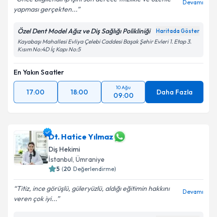
Devamı
yapması gerçekten...
Özel Dent Model Ağız ve Diş Sağlığı Polikliniği
Haritada Göster
Kayabaşı Mahallesi Evliya Çelebi Caddesi Başak Şehir Evleri 1. Etap 3.
Kısım No:4D İç Kapı No:5
En Yakın Saatler
10 Ağu
17:00
18:00
Daha Fazla
09:00
Dt. Hatice Yılmaz
Diş Hekimi
İstanbul
, Ümraniye
5
(
20
Değerlendirme)
Titiz, ince görüşlü, güleryüzlü, aldığı eğitimin hakkını
Devamı
veren çok iyi...