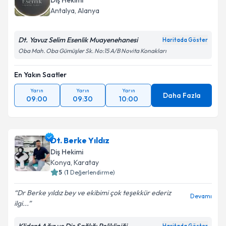
Diş Hekimi
Antalya
, Alanya
Dt. Yavuz Selim Esenlik Muayenehanesi
Haritada Göster
Oba Mah. Oba Gümüşler Sk. No:15 A/B Novita Konakları
En Yakın Saatler
Yarın
Yarın
Yarın
Daha Fazla
09:00
09:30
10:00
Dt. Berke Yıldız
Diş Hekimi
Konya
, Karatay
5
(
1
Değerlendirme)
Dr Berke yıldız bey ve ekibimi çok teşekkür ederiz
Devamı
ilgi...