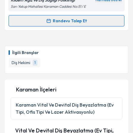
Klident Ağız ve Diş Sağlığı Polikliniği
Haritada Göster
Sarı Yakup Mahallesi Karaman Caddesi No:51 / E
Randevu Talep Et
Randevu Takvimi Talebi
Dt. Berke Yıldız
için randevu takvimi talebi oluşturun.
Size bu uzmandan randevu almanız için bir takvim
İlgili Branşlar
hazırlandığında e-posta ile bilgilendireceğiz.
Diş Hekimi
1
E-posta Adresiniz
Karaman İlçeleri
Kişisel verilerimin işlenmesine ilişkin
Aydınlatma
Metni
'ni okudum ve kişisel verilerimin belirtilen
Karaman
Vital Ve Devital Diş Beyazlatma (Ev
kapsamda işlenmesini kabul ediyorum.
Tipi, Ofis Tipi Ve Lazer Aktivasyonlu)
Takvim Talebini Gönder
Vital Ve Devital Diş Beyazlatma (Ev Tipi,