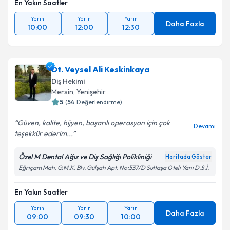
En Yakın Saatler
Yarın
Yarın
Yarın
Daha Fazla
10:00
12:00
12:30
Dt. Veysel Ali Keskinkaya
Diş Hekimi
Mersin
, Yenişehir
5
(
54
Değerlendirme)
Güven, kalite, hijyen, başarılı operasyon için çok
Devamı
teşekkür ederim...
Özel M Dental Ağız ve Diş Sağlığı Polikliniği
Haritada Göster
Eğriçam Mah. G.M.K. Blv. Gülşah Apt. No:537/D Sultaşa Oteli Yanı D.S.İ.
En Yakın Saatler
Yarın
Yarın
Yarın
Daha Fazla
09:00
09:30
10:00