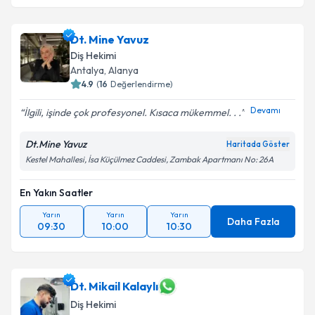
Dt. Mine Yavuz
Diş Hekimi
Antalya
, Alanya
4.9
(
16
Değerlendirme)
Devamı
İlgili, işinde çok profesyonel. Kısaca mükemmel. . .
Dt.Mine Yavuz
Haritada Göster
Kestel Mahallesi, İsa Küçülmez Caddesi, Zambak Apartmanı No: 26A
En Yakın Saatler
Yarın
Yarın
Yarın
Daha Fazla
09:30
10:00
10:30
Dt. Mikail Kalaylı
Diş Hekimi