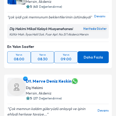
Mersin
, Akdeniz
5
(
40
Değerlendirme)
Devamı
çok iyidi çok memnunum beklentilerimin üstündeydi
Diş Hekimi Mikail Kalaylı Muayenehanesi
Haritada Göster
Kültür Mah. İlyas Halil Sok. Fuar Apt. No:3/1 Akdeniz Mersin
En Yakın Saatler
Yarın
Yarın
Yarın
Daha Fazla
08:00
08:30
09:00
Dt. Merve Deniz Keskin
Diş Hekimi
Mersin
, Akdeniz
5
(
27
Değerlendirme)
Çok memnun kaldım güleryüzlü anlayışlı ve işinin
Devamı
ehliydi herkese tavsiye...