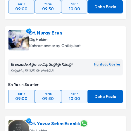
Yarın
Yarın
Yarın
Daha Fazla
09:00
09:30
10:00
Dt. Nuray Eren
Diş Hekimi
Kahramanmaraş
, Onikişubat
Erenzade Ağız ve Diş Sağlığı Kliniği
Haritada Göster
Selçuklu, 58025. Sk. No:1/AB
En Yakın Saatler
Yarın
Yarın
Yarın
Daha Fazla
09:00
09:30
10:00
Dt. Yavuz Selim Esenlik