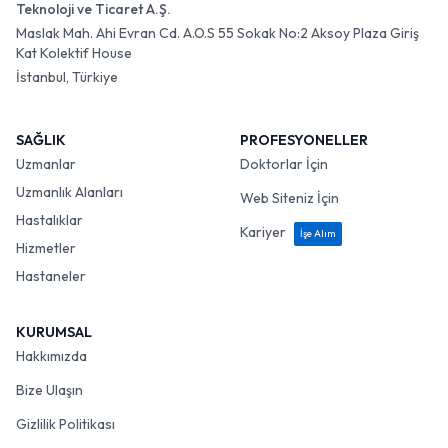
Teknoloji ve Ticaret A.Ş.
Maslak Mah. Ahi Evran Cd. A.O.S 55 Sokak No:2 Aksoy Plaza Giriş
Kat Kolektif House
İstanbul, Türkiye
SAĞLIK
PROFESYONELLER
Uzmanlar
Doktorlar İçin
Uzmanlık Alanları
Web Siteniz İçin
Hastalıklar
Kariyer
İşe Alım
Hizmetler
Hastaneler
KURUMSAL
Hakkımızda
Bize Ulaşın
Gizlilik Politikası