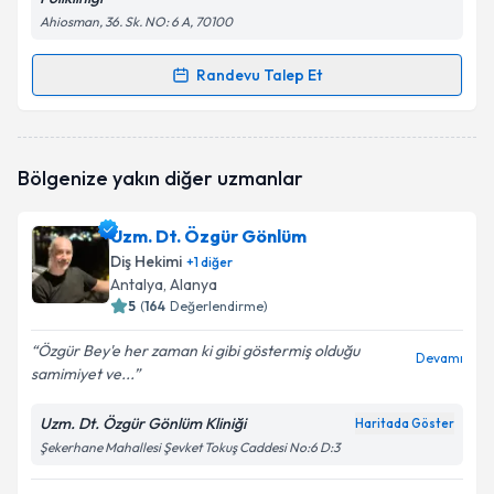
Ahiosman, 36. Sk. NO: 6 A, 70100
Randevu Talep Et
Randevu Takvimi Talebi
Dt. Mehmet Çelik
için randevu takvimi talebi
Bölgenize yakın diğer uzmanlar
oluşturun. Size bu uzmandan randevu almanız için bir
takvim hazırlandığında e-posta ile bilgilendireceğiz.
Uzm. Dt. Özgür Gönlüm
E-posta Adresiniz
Diş Hekimi
+
1
diğer
Antalya
, Alanya
5
(
164
Değerlendirme)
Özgür Bey'e her zaman ki gibi göstermiş olduğu
Kişisel verilerimin işlenmesine ilişkin
Aydınlatma
Devamı
samimiyet ve...
Metni
'ni okudum ve kişisel verilerimin belirtilen
kapsamda işlenmesini kabul ediyorum.
Uzm. Dt. Özgür Gönlüm Kliniği
Haritada Göster
Şekerhane Mahallesi Şevket Tokuş Caddesi No:6 D:3
Takvim Talebini Gönder