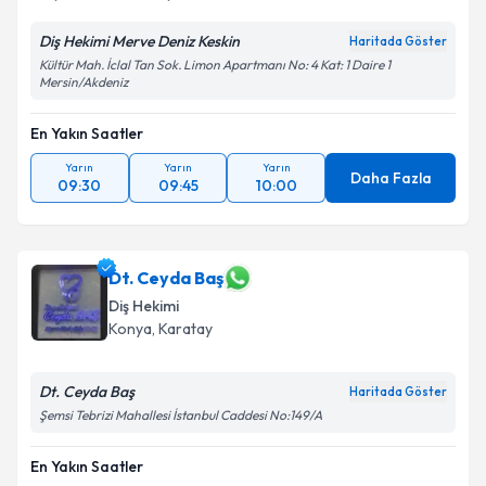
Diş Hekimi Merve Deniz Keskin
Haritada Göster
Kültür Mah. İclal Tan Sok. Limon Apartmanı No: 4 Kat: 1 Daire 1
Mersin/Akdeniz
En Yakın Saatler
Yarın
Yarın
Yarın
Daha Fazla
09:30
09:45
10:00
Dt. Ceyda Baş
Diş Hekimi
Konya
, Karatay
Dt. Ceyda Baş
Haritada Göster
Şemsi Tebrizi Mahallesi İstanbul Caddesi No:149/A
En Yakın Saatler