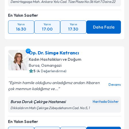
Demirtaşpaşa Mah. Ankara Yolu Cad. Tüze Plaza No:36 Kat:7 Daire:22
En Yakın Saatler
Yarın
Yarın
Yarın
Daha Fazla
16:30
17:00
17:30
Op. Dr. Simge Katrancı
Kadın Hastalıkları ve Doğum
Bursa
, Osmangazi
5
(
4
Değerlendirme)
Eşimin hamile olduğunu anladığımız andan itibaren
Devamı
çok memnun kaldığımız ve...
Bursa Doruk Çekirge Hastanesi
Haritada Göster
Dikkaldırım Mah Çekirge Zübeydehanım Cad. No:5, 1
En Yakın Saatler