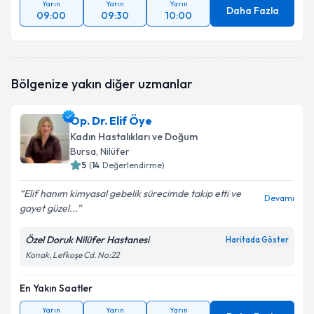
Yarın
Yarın
Yarın
Daha Fazla
09:00
09:30
10:00
Bölgenize yakın diğer uzmanlar
Op. Dr. Elif Öye
Kadın Hastalıkları ve Doğum
Bursa
, Nilüfer
5
(
14
Değerlendirme)
Elif hanım kimyasal gebelik sürecimde takip etti ve
Devamı
gayet güzel...
Özel Doruk Nilüfer Hastanesi
Haritada Göster
Konak, Lefkoşe Cd. No:22
En Yakın Saatler
Yarın
Yarın
Yarın