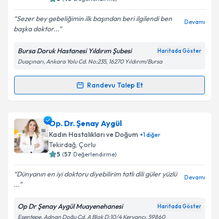
Sezer bey gebeliğimin ilk başından beri ilgilendi ben
Devamı
başka doktor...
Kişisel verilerimin işlenmesine ilişkin
Aydınlatma
Metni
'ni okudum ve kişisel verilerimin belirtilen
Bursa Doruk Hastanesi Yıldırım Şubesi
Haritada Göster
kapsamda işlenmesini kabul ediyorum.
Duaçınarı, Ankara Yolu Cd. No:235, 16270 Yıldırım/Bursa
Takvim Talebini Gönder
Randevu Talep Et
Randevu Takvimi Talebi
Op. Dr. Sezer Gül
için randevu takvimi talebi
Op. Dr. Şenay Aygül
oluşturun. Size bu uzmandan randevu almanız için bir
Kadın Hastalıkları ve Doğum
+
1
diğer
takvim hazırlandığında e-posta ile bilgilendireceğiz.
Tekirdağ
, Çorlu
5
(
57
Değerlendirme)
E-posta Adresiniz
Dünyanın en iyi doktoru diyebilirim tatlı dili güler yüzlü
Devamı
...
Op Dr Şenay Aygül Muayenehanesi
Haritada Göster
Kişisel verilerimin işlenmesine ilişkin
Aydınlatma
Esentepe, Adnan Doğu Cd. A Blok D:10/4 Kervancı, 59860