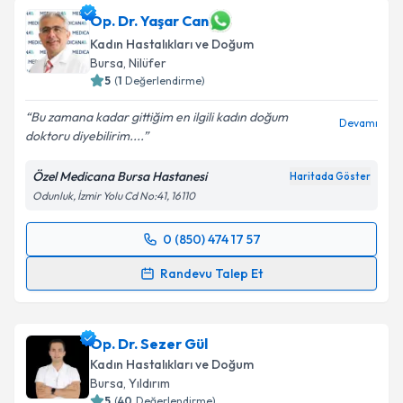
Op. Dr. Yaşar Can
Kadın Hastalıkları ve Doğum
Bursa
, Nilüfer
5
(
1
Değerlendirme)
Bu zamana kadar gittiğim en ilgili kadın doğum
Devamı
doktoru diyebilirim....
Özel Medicana Bursa Hastanesi
Haritada Göster
Odunluk, İzmir Yolu Cd No:41, 16110
0 (850) 474 17 57
Randevu Takvimi Talebi
Randevu Talep Et
Op. Dr. Yaşar Can
için randevu takvimi talebi
oluşturun. Size bu uzmandan randevu almanız için bir
Op. Dr. Sezer Gül
takvim hazırlandığında e-posta ile bilgilendireceğiz.
Kadın Hastalıkları ve Doğum
E-posta Adresiniz
Bursa
, Yıldırım
5
(
40
Değerlendirme)