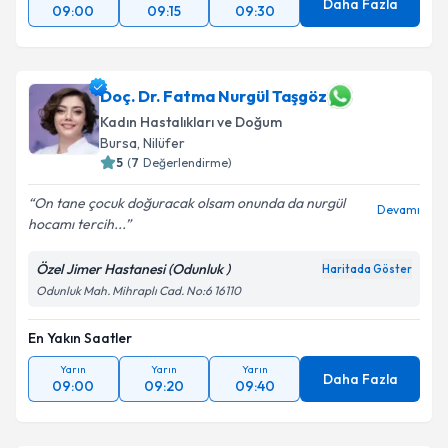
Daha Fazla
09:00
09:15
09:30
Doç. Dr. Fatma Nurgül Taşgöz
Kadın Hastalıkları ve Doğum
Bursa
, Nilüfer
5
(
7
Değerlendirme)
On tane çocuk doğuracak olsam onunda da nurgül
Devamı
hocamı tercih...
Özel Jimer Hastanesi (Odunluk )
Haritada Göster
Odunluk Mah. Mihraplı Cad. No:6 16110
En Yakın Saatler
Yarın
Yarın
Yarın
Daha Fazla
09:00
09:20
09:40