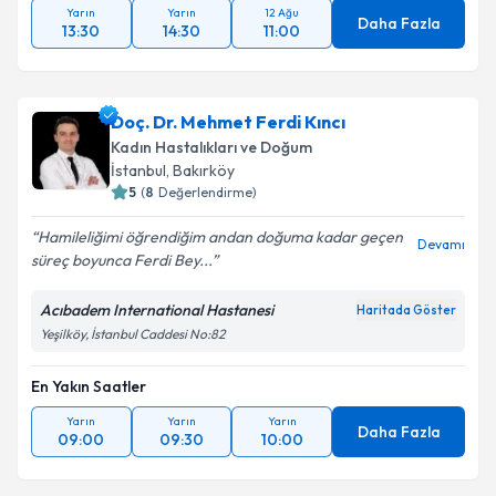
Yarın
Yarın
12 Ağu
Daha Fazla
13:30
14:30
11:00
Doç. Dr. Mehmet Ferdi Kıncı
Kadın Hastalıkları ve Doğum
İstanbul
, Bakırköy
5
(
8
Değerlendirme)
Hamileliğimi öğrendiğim andan doğuma kadar geçen
Devamı
süreç boyunca Ferdi Bey...
Acıbadem International Hastanesi
Haritada Göster
Yeşilköy, İstanbul Caddesi No:82
En Yakın Saatler
Yarın
Yarın
Yarın
Daha Fazla
09:00
09:30
10:00