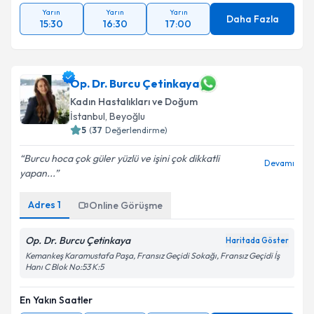
Yarın
Yarın
Yarın
Daha Fazla
15:30
16:30
17:00
Op. Dr. Burcu Çetinkaya
Kadın Hastalıkları ve Doğum
İstanbul
, Beyoğlu
5
(
37
Değerlendirme)
Burcu hoca çok güler yüzlü ve işini çok dikkatli
Devamı
yapan...
Adres
1
Online Görüşme
Op. Dr. Burcu Çetinkaya
Haritada Göster
Kemankeş Karamustafa Paşa, Fransız Geçidi Sokağı, Fransız Geçidi İş
Hanı C Blok No:53 K:5
En Yakın Saatler