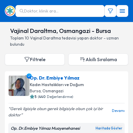
Doktor, klinik ara...
Vajinal Daraltma, Osmangazi - Bursa
Toplam
10
Vajinal Daraltma
tedavisi yapan doktor - uzman
bulundu
Filtrele
Akıllı Sıralama
Op. Dr. Embiye Yılmaz
Kadın Hastalıkları ve Doğum
Bursa
, Osmangazi
5
(
440
Değerlendirme)
Gerek ilgisiyle olsun gerek bilgisiyle olsun çok iyi bir
Devamı
doktor
Op. Dr.Embiye Yılmaz Muayenehanesi
Haritada Göster