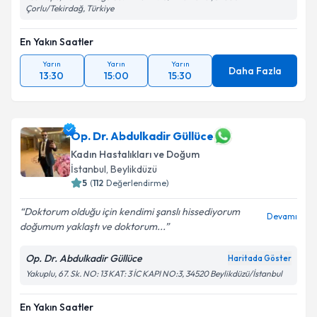
Metni
'ni okudum ve kişisel verilerimin belirtilen
Çorlu/Tekirdağ, Türkiye
kapsamda işlenmesini kabul ediyorum.
En Yakın Saatler
Takvim Talebini Gönder
Yarın
Yarın
Yarın
Daha Fazla
13:30
15:00
15:30
Op. Dr. Abdulkadir Güllüce
Kadın Hastalıkları ve Doğum
İstanbul
, Beylikdüzü
5
(
112
Değerlendirme)
Doktorum olduğu için kendimi şanslı hissediyorum
Devamı
doğumum yaklaştı ve doktorum...
Op. Dr. Abdulkadir Güllüce
Haritada Göster
Yakuplu, 67. Sk. NO: 13 KAT: 3 İC KAPI NO:3, 34520 Beylikdüzü/İstanbul
En Yakın Saatler