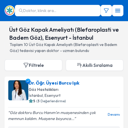
Doktor, klinik ara...
Üst Göz Kapak Ameliyatı (Blefaroplasti ve
Badem Göz), Esenyurt - İstanbul
Toplam
10
Üst Göz Kapak Ameliyatı (Blefaroplasti ve Badem
Göz)
tedavisi yapan doktor - uzman bulundu
Filtrele
Akıllı Sıralama
Dr. Öğr. Üyesi Burcu Işık
Göz Hastalıkları
İstanbul
, Esenyurt
5
(
3
Değerlendirme)
Göz doktoru Burcu Hanım’ın muayenesinden çok
Devamı
memnun kaldım. Muayene boyunca...