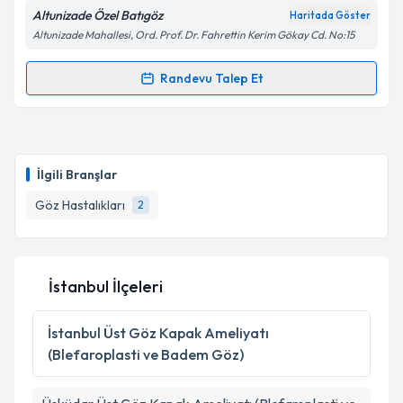
Metni
'ni okudum ve kişisel verilerimin belirtilen
Altunizade Özel Batıgöz
Haritada Göster
kapsamda işlenmesini kabul ediyorum.
Altunizade Mahallesi, Ord. Prof. Dr. Fahrettin Kerim Gökay Cd. No:15
Randevu Talep Et
Takvim Talebini Gönder
Randevu Takvimi Talebi
Op. Dr. Methiye Önder
için randevu takvimi talebi
oluşturun. Size bu uzmandan randevu almanız için bir
İlgili Branşlar
takvim hazırlandığında e-posta ile bilgilendireceğiz.
Göz Hastalıkları
2
E-posta Adresiniz
İstanbul İlçeleri
Kişisel verilerimin işlenmesine ilişkin
Aydınlatma
Metni
'ni okudum ve kişisel verilerimin belirtilen
İstanbul
Üst Göz Kapak Ameliyatı
kapsamda işlenmesini kabul ediyorum.
(Blefaroplasti ve Badem Göz)
Takvim Talebini Gönder