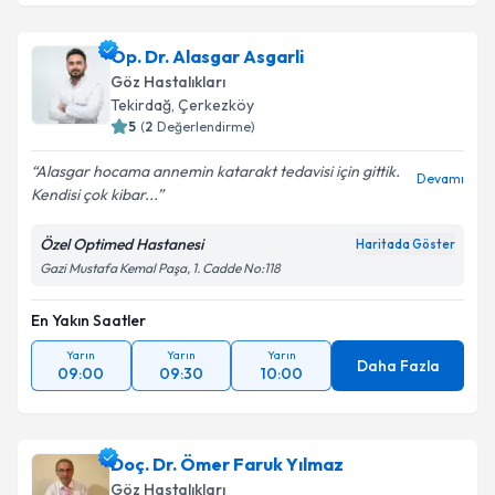
Op. Dr. Alasgar Asgarli
Göz Hastalıkları
Tekirdağ
, Çerkezköy
5
(
2
Değerlendirme)
Alasgar hocama annemin katarakt tedavisi için gittik.
Devamı
Kendisi çok kibar...
Özel Optimed Hastanesi
Haritada Göster
Gazi Mustafa Kemal Paşa, 1. Cadde No:118
En Yakın Saatler
Yarın
Yarın
Yarın
Daha Fazla
09:00
09:30
10:00
Doç. Dr. Ömer Faruk Yılmaz
Göz Hastalıkları