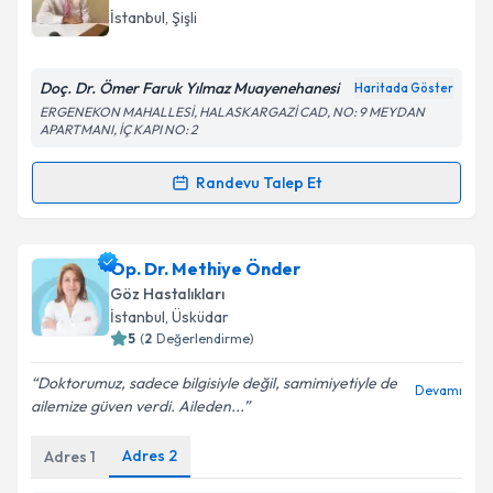
İstanbul
, Şişli
Doç. Dr. Ömer Faruk Yılmaz Muayenehanesi
Haritada Göster
ERGENEKON MAHALLESİ, HALASKARGAZİ CAD, NO: 9 MEYDAN
APARTMANI, İÇ KAPI NO: 2
Randevu Talep Et
Randevu Takvimi Talebi
Doç. Dr. Ömer Faruk Yılmaz
için randevu takvimi
Op. Dr. Methiye Önder
talebi oluşturun. Size bu uzmandan randevu almanız
Göz Hastalıkları
için bir takvim hazırlandığında e-posta ile
İstanbul
, Üsküdar
bilgilendireceğiz.
5
(
2
Değerlendirme)
E-posta Adresiniz
Doktorumuz, sadece bilgisiyle değil, samimiyetiyle de
Devamı
ailemize güven verdi. Aileden...
Adres
2
Adres
1
Kişisel verilerimin işlenmesine ilişkin
Aydınlatma