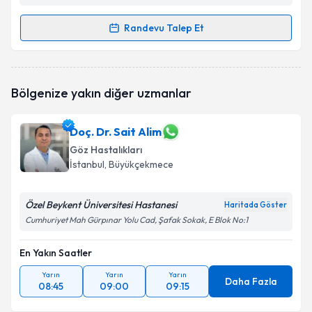
Randevu Talep Et
Randevu Takvimi Talebi
Op. Dr. Cemalettin Cabi
için randevu takvimi talebi
Bölgenize yakın diğer uzmanlar
oluşturun. Size bu uzmandan randevu almanız için bir
takvim hazırlandığında e-posta ile bilgilendireceğiz.
Doç. Dr. Sait Alim
E-posta Adresiniz
Göz Hastalıkları
İstanbul
, Büyükçekmece
Özel Beykent Üniversitesi Hastanesi
Kişisel verilerimin işlenmesine ilişkin
Aydınlatma
Haritada Göster
Metni
'ni okudum ve kişisel verilerimin belirtilen
Cumhuriyet Mah Gürpınar Yolu Cad, Şafak Sokak, E Blok No:1
kapsamda işlenmesini kabul ediyorum.
En Yakın Saatler
Takvim Talebini Gönder
Yarın
Yarın
Yarın
Daha Fazla
08:45
09:00
09:15