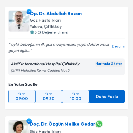
Op. Dr. Abdullah Bozan
Göz Hastalıkları
Yalova
, Çiftlikköy
5
(
3
Değerlendirme)
aylık bebeğimin ilk göz muayenesini yaptı doktorumuz
Devamı
gayet ilgili...
Aktif International Hospital Çiftlikköy
Haritada Göster
Çiftlik Mahallesi Kemer Caddesi No : 5
En Yakın Saatler
Yarın
Yarın
Yarın
Daha Fazla
09:00
09:30
10:00
Doç. Dr. Özgün Melike Gedar
Göz Hastalıkları