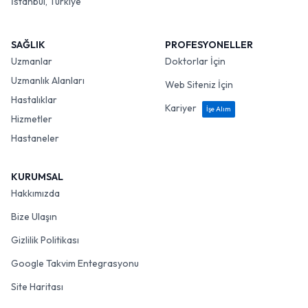
İstanbul, Türkiye
SAĞLIK
PROFESYONELLER
Uzmanlar
Doktorlar İçin
Uzmanlık Alanları
Web Siteniz İçin
Hastalıklar
Kariyer
İşe Alım
Hizmetler
Hastaneler
KURUMSAL
Hakkımızda
Bize Ulaşın
Gizlilik Politikası
Google Takvim Entegrasyonu
Site Haritası