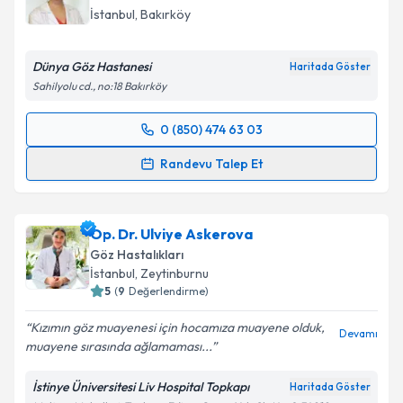
İstanbul
, Bakırköy
Dünya Göz Hastanesi
Haritada Göster
Sahilyolu cd., no:18 Bakırköy
0 (850) 474 63 03
Randevu Takvimi Talebi
Randevu Talep Et
Doç. Dr. Özgün Melike Gedar
için randevu takvimi
talebi oluşturun. Size bu uzmandan randevu almanız
Op. Dr. Ulviye Askerova
için bir takvim hazırlandığında e-posta ile
bilgilendireceğiz.
Göz Hastalıkları
İstanbul
, Zeytinburnu
E-posta Adresiniz
5
(
9
Değerlendirme)
Kızımın göz muayenesi için hocamıza muayene olduk,
Devamı
muayene sırasında ağlamaması...
Kişisel verilerimin işlenmesine ilişkin
Aydınlatma
İstinye Üniversitesi Liv Hospital Topkapı
Haritada Göster
Metni
'ni okudum ve kişisel verilerimin belirtilen