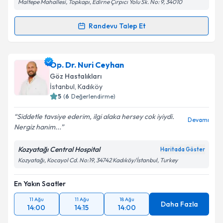
Maltepe Mahallesi, Topkapı, Edirne Çırpıcı Yolu Sk. No: 9, 34010
kapsamda işlenmesini kabul ediyorum.
Randevu Talep Et
Randevu Takvimi Talebi
Takvim Talebini Gönder
Op. Dr. Ulviye Askerova
için randevu takvimi talebi
Op. Dr. Nuri Ceyhan
oluşturun. Size bu uzmandan randevu almanız için bir
Göz Hastalıkları
takvim hazırlandığında e-posta ile bilgilendireceğiz.
İstanbul
, Kadıköy
5
(
6
Değerlendirme)
E-posta Adresiniz
Siddetle tavsiye ederim, ilgi alaka hersey cok iyiydi.
Devamı
Nergiz hanim...
Kozyatağı Central Hospital
Haritada Göster
Kişisel verilerimin işlenmesine ilişkin
Aydınlatma
Kozyatağı, Kocayol Cd. No:19, 34742 Kadıköy/İstanbul, Turkey
Metni
'ni okudum ve kişisel verilerimin belirtilen
kapsamda işlenmesini kabul ediyorum.
En Yakın Saatler
11 Ağu
11 Ağu
18 Ağu
Takvim Talebini Gönder
Daha Fazla
14:00
14:15
14:00