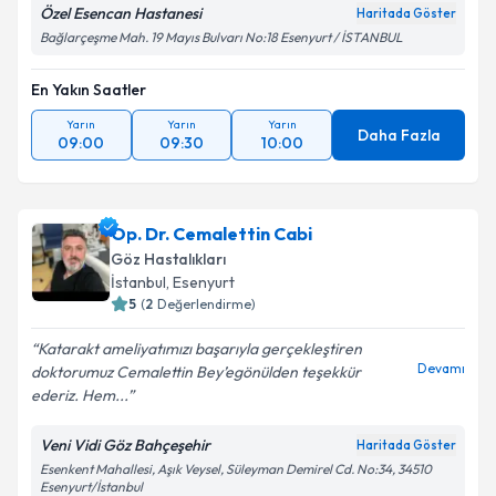
Özel Esencan Hastanesi
Haritada Göster
Bağlarçeşme Mah. 19 Mayıs Bulvarı No:18 Esenyurt / İSTANBUL
En Yakın Saatler
Yarın
Yarın
Yarın
Daha Fazla
09:00
09:30
10:00
Op. Dr. Cemalettin Cabi
Göz Hastalıkları
İstanbul
, Esenyurt
5
(
2
Değerlendirme)
Katarakt ameliyatımızı başarıyla gerçekleştiren
Devamı
doktorumuz Cemalettin Bey’egönülden teşekkür
ederiz. Hem...
Veni Vidi Göz Bahçeşehir
Haritada Göster
Esenkent Mahallesi, Aşık Veysel, Süleyman Demirel Cd. No:34, 34510
Esenyurt/İstanbul