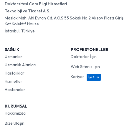
Doktorsitesi Com Bilgi Hizmetleri
Teknoloji ve Ticaret A.Ş.
Maslak Mah. Ahi Evran Cd. A.O.S 55 Sokak No:2 Aksoy Plaza Giriş
Kat Kolektif House
İstanbul, Türkiye
SAĞLIK
PROFESYONELLER
Uzmanlar
Doktorlar İçin
Uzmanlık Alanları
Web Siteniz İçin
Hastalıklar
Kariyer
İşe Alım
Hizmetler
Hastaneler
KURUMSAL
Hakkımızda
Bize Ulaşın