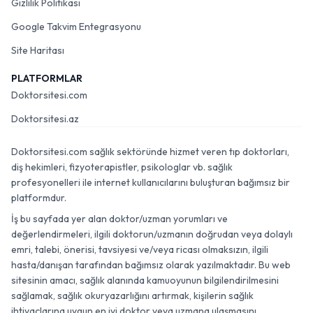
Gizlilik Politikası
Google Takvim Entegrasyonu
Site Haritası
PLATFORMLAR
Doktorsitesi.com
Doktorsitesi.az
Doktorsitesi.com sağlık sektöründe hizmet veren tıp doktorları,
diş hekimleri, fizyoterapistler, psikologlar vb. sağlık
profesyonelleri ile internet kullanıcılarını buluşturan bağımsız bir
platformdur.
İş bu sayfada yer alan doktor/uzman yorumları ve
değerlendirmeleri, ilgili doktorun/uzmanın doğrudan veya dolaylı
emri, talebi, önerisi, tavsiyesi ve/veya ricası olmaksızın, ilgili
hasta/danışan tarafından bağımsız olarak yazılmaktadır. Bu web
sitesinin amacı, sağlık alanında kamuoyunun bilgilendirilmesini
sağlamak, sağlık okuryazarlığını artırmak, kişilerin sağlık
ihtiyaçlarına uygun en iyi doktor veya uzmana ulaşmasını