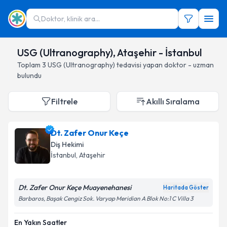
Doktor, klinik ara...
USG (Ultranography), Ataşehir - İstanbul
Toplam
3
USG (Ultranography)
tedavisi yapan doktor - uzman
bulundu
Filtrele
Akıllı Sıralama
Dt. Zafer Onur Keçe
Diş Hekimi
İstanbul
, Ataşehir
Dt. Zafer Onur Keçe Muayenehanesi
Haritada Göster
Barbaros, Başak Cengiz Sok. Varyap Meridian A Blok No:1 C Villa 3
En Yakın Saatler