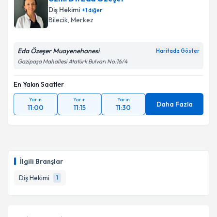
oluşturun. Size bu uzmandan randevu almanız için bir
Diş Hekimi
+
1
diğer
takvim hazırlandığında e-posta ile bilgilendireceğiz.
Bilecik
, Merkez
E-posta Adresiniz
Eda Özeşer Muayenehanesi
Haritada Göster
Gazipaşa Mahallesi Atatürk Bulvarı No:16/4
En Yakın Saatler
Kişisel verilerimin işlenmesine ilişkin
Aydınlatma
Metni
'ni okudum ve kişisel verilerimin belirtilen
Yarın
Yarın
Yarın
kapsamda işlenmesini kabul ediyorum.
Daha Fazla
11:00
11:15
11:30
Takvim Talebini Gönder
İlgili Branşlar
Diş Hekimi
1