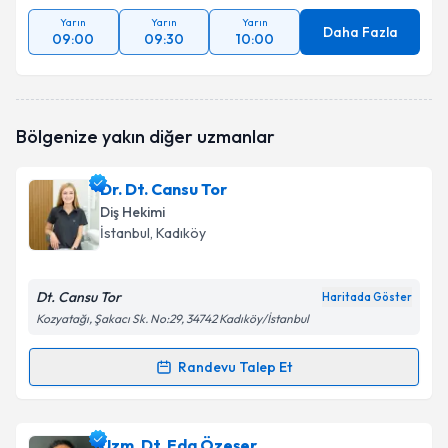
Yarın
Yarın
Yarın
Daha Fazla
09:00
09:30
10:00
Bölgenize yakın diğer uzmanlar
Dr. Dt. Cansu Tor
Diş Hekimi
İstanbul
, Kadıköy
Dt. Cansu Tor
Haritada Göster
Kozyatağı, Şakacı Sk. No:29, 34742 Kadıköy/İstanbul
Randevu Talep Et
Randevu Takvimi Talebi
Dr. Dt. Cansu Tor
için randevu takvimi talebi
Uzm. Dt. Eda Özeşer