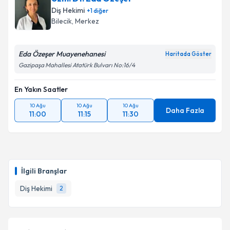
E-posta Adresiniz
Diş Hekimi
+
1
diğer
Bilecik
, Merkez
Eda Özeşer Muayenehanesi
Kişisel verilerimin işlenmesine ilişkin
Aydınlatma
Haritada Göster
Metni
'ni okudum ve kişisel verilerimin belirtilen
Gazipaşa Mahallesi Atatürk Bulvarı No:16/4
kapsamda işlenmesini kabul ediyorum.
En Yakın Saatler
Takvim Talebini Gönder
10 Ağu
10 Ağu
10 Ağu
Daha Fazla
11:00
11:15
11:30
İlgili Branşlar
Diş Hekimi
2