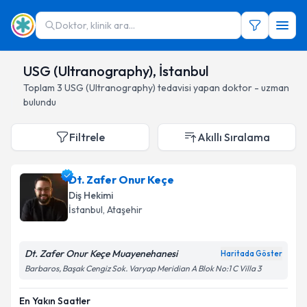
Doktor, klinik ara...
USG (Ultranography), İstanbul
Toplam
3
USG (Ultranography)
tedavisi yapan doktor - uzman
bulundu
Filtrele
Akıllı Sıralama
Dt. Zafer Onur Keçe
Diş Hekimi
İstanbul
, Ataşehir
Dt. Zafer Onur Keçe Muayenehanesi
Haritada Göster
Barbaros, Başak Cengiz Sok. Varyap Meridian A Blok No:1 C Villa 3
En Yakın Saatler