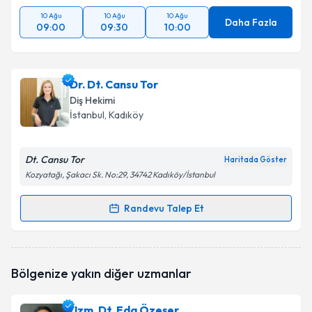
10 Ağu
10 Ağu
10 Ağu
Daha Fazla
09:00
09:30
10:00
Dr. Dt. Cansu Tor
Diş Hekimi
İstanbul
, Kadıköy
Dt. Cansu Tor
Haritada Göster
Kozyatağı, Şakacı Sk. No:29, 34742 Kadıköy/İstanbul
Randevu Talep Et
Randevu Takvimi Talebi
Dr. Dt. Cansu Tor
için randevu takvimi talebi
Bölgenize yakın diğer uzmanlar
oluşturun. Size bu uzmandan randevu almanız için bir
takvim hazırlandığında e-posta ile bilgilendireceğiz.
Uzm. Dt. Eda Özeşer