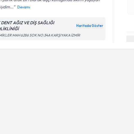
siydim...
Devamı
 DENT AĞIZ VE DİŞ SAĞLIĞI
Haritada Göster
LİKLİNİĞİ
MİKLER MAH 6286 SOK NO:34A KARŞIYAKA İZMİR