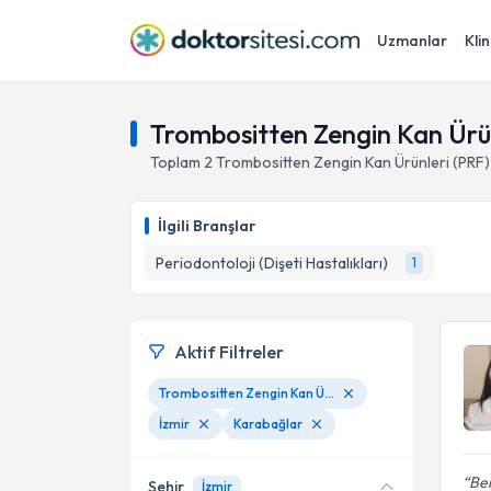
Uzmanlar
Klin
Trombositten Zengin Kan Ürün
Toplam
2
Trombositten Zengin Kan Ürünleri (PRF)
İlgili Branşlar
Periodontoloji (Dişeti Hastalıkları)
1
Aktif Filtreler
Trombositten Zengin Kan Ürünleri (PRF)
İzmir
Karabağlar
Ben
Şehir
İzmir