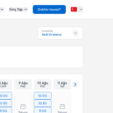
Giriş Yap
Doktor musun?
Sıralama
Akıllı Sıralama
8 Ağu
9 Ağu
10 Ağu
11 Ağu
Cmt
Paz
Pzt
Sal
10:00
10:00
10:30
10:30
11:00
11:00
Takvim
Takvim