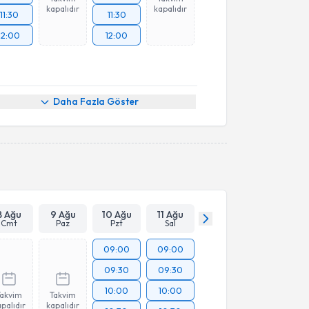
kapalıdır
kapalıdır
11:30
11:30
12:00
12:00
Daha Fazla Göster
8 Ağu
9 Ağu
10 Ağu
11 Ağu
Cmt
Paz
Pzt
Sal
09:00
09:00
09:30
09:30
10:00
10:00
Takvim
Takvim
palıdır
kapalıdır