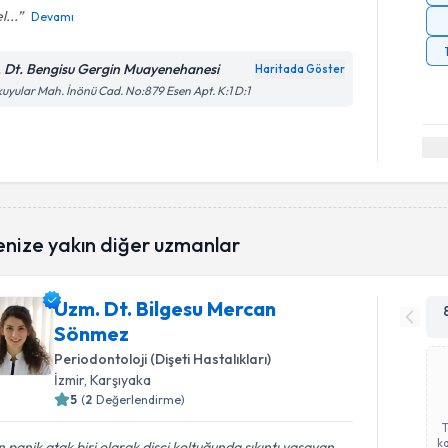
l...
Devamı
. Dt. Bengisu Gergin Muayenehanesi
Haritada Göster
uyular Mah. İnönü Cad. No:879 Esen Apt. K:1 D:1
enize yakın diğer uzmanlar
Uzm. Dt. Bilgesu Mercan
Sönmez
Periodontoloji (Dişeti Hastalıkları)
İzmir
, Karşıyaka
5
(
2
Değerlendirme)
ka
 panik atak biri olarak dişçi koltuğunda sıkıntı yaşayan