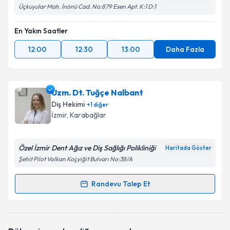
Üçkuyular Mah. İnönü Cad. No:879 Esen Apt. K:1 D:1
En Yakın Saatler
12:00
12:30
13:00
Daha Fazla
Uzm. Dt. Tuğçe Nalbant
Diş Hekimi
+
1
diğer
İzmir
,
Karabağlar
Özel İzmir Dent Ağız ve Diş Sağlığı Polikliniği
Haritada Göster
Şehit Pilot Volkan Koçyiğit Bulvarı No:38/A
Randevu Talep Et
Randevu Takvimi Talebi
Uzm. Dt. Tuğçe Nalbant
için randevu takvimi talebi