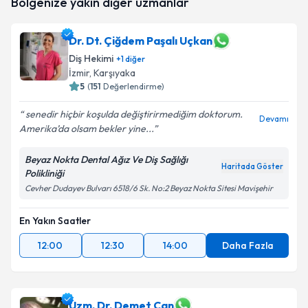
Bölgenize yakın diğer uzmanlar
oluşturun. Size bu uzmandan randevu almanız için bir
takvim hazırlandığında e-posta ile bilgilendireceğiz.
Dr. Dt. Çiğdem Paşalı Uçkan
E-posta Adresiniz
Diş Hekimi
+
1
diğer
İzmir
,
Karşıyaka
5
(
151
Değerlendirme)
Kişisel verilerimin işlenmesine ilişkin
Aydınlatma
senedir hiçbir koşulda değiştirirmediğim doktorum.
Devamı
Metni
'ni okudum ve kişisel verilerimin belirtilen
Amerika’da olsam bekler yine...
kapsamda işlenmesini kabul ediyorum.
Beyaz Nokta Dental Ağız Ve Diş Sağlığı
Haritada Göster
Polikliniği
Takvim Talebini Gönder
Cevher Dudayev Bulvarı 6518/6 Sk. No:2 Beyaz Nokta Sitesi Mavişehir
En Yakın Saatler
12:00
12:30
14:00
Daha Fazla
Uzm. Dr. Demet Can