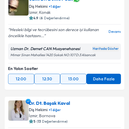
Diş Hekimi
+
1
diğer
İzmir
,
Konak
4.9
(
6
Değerlendirme)
Mesleki bilgi ve tecrübesini son derece iyi kullanan
Devamı
öncelikle hastasını...
Uzman Dr. Demet CAN Muayenehanesi
Haritada Göster
Mimar Sinan Mahallesi 1420 Sokak NO:107 D:3 Alsancak
En Yakın Saatler
12:00
12:30
13:00
Daha Fazla
Dr. Dt. Başak Kaval
Diş Hekimi
+
1
diğer
İzmir
,
Bornova
5
(
13
Değerlendirme)