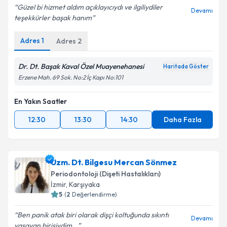
Güzel bi hizmet aldım açıklayıcıydı ve ilgiliydiler
Devamı
teşekkürler başak hanım
Adres
1
Adres
2
Dr. Dt. Başak Kaval Özel Muayenehanesi
Haritada Göster
Erzene Mah. 69 Sok. No:2 İç Kapı No:101
En Yakın Saatler
12:30
13:30
14:30
Daha Fazla
Uzm. Dt. Bilgesu Mercan Sönmez
Periodontoloji (Dişeti Hastalıkları)
İzmir
,
Karşıyaka
5
(
2
Değerlendirme)
Ben panik atak biri olarak dişçi koltuğunda sıkıntı
Devamı
yaşayan birisiydim...