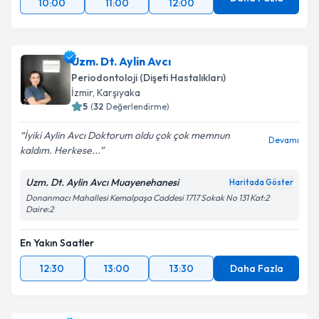
10:00
11:00
12:00
Uzm. Dt. Aylin Avcı
Periodontoloji (Dişeti Hastalıkları)
İzmir
,
Karşıyaka
5
(
32
Değerlendirme)
İyiki Aylin Avcı Doktorum oldu çok çok memnun
Devamı
kaldım. Herkese...
Uzm. Dt. Aylin Avcı Muayenehanesi
Haritada Göster
Donanmacı Mahallesi Kemalpaşa Caddesi 1717 Sokak No 131 Kat:2
Daire:2
En Yakın Saatler
12:30
13:00
13:30
Daha Fazla