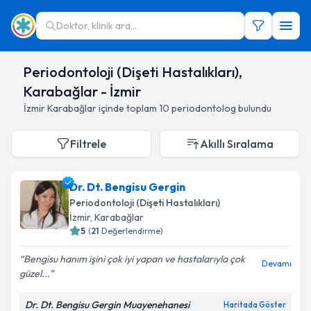
Doktor, klinik ara...
Periodontoloji (Dişeti Hastalıkları),
Karabağlar - İzmir
İzmir
Karabağlar
içinde toplam
10
periodontolog
bulundu
Filtrele
Akıllı Sıralama
Dr. Dt. Bengisu Gergin
Periodontoloji (Dişeti Hastalıkları)
İzmir
,
Karabağlar
5
(
21
Değerlendirme)
Bengisu hanım işini çok iyi yapan ve hastalarıyla çok
Devamı
güzel...
Dr. Dt. Bengisu Gergin Muayenehanesi
Haritada Göster