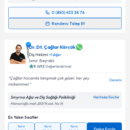
0 (850) 433 38 76
Randevu Takvimi Talebi
Randevu Talep Et
Doç. Dr. Dt. Fatih Arıkan
için randevu takvimi talebi
oluşturun. Size bu uzmandan randevu almanız için bir
takvim hazırlandığında e-posta ile bilgilendireceğiz.
Dr. Dt. Çağlar Körcük
Diş Hekimi
+
1
diğer
E-posta Adresiniz
İzmir
,
Bayraklı
5
(
492
Değerlendirme)
Çağlar hocamla tanışmak çok güzel. her şey
Devamı
mükemmel.
Kişisel verilerimin işlenmesine ilişkin
Aydınlatma
Metni
'ni okudum ve kişisel verilerimin belirtilen
Smyrna Ağız ve Diş Sağlığı Polikliniği
Haritada Göster
kapsamda işlenmesini kabul ediyorum.
Mansuroğlu mah.283/14 sok. No.14
Takvim Talebini Gönder
En Yakın Saatler
Yarın
Yarın
Yarın
Daha Fazla