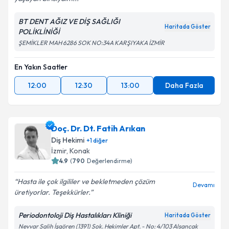
BT DENT AĞIZ VE DİŞ SAĞLIĞI
Haritada Göster
POLİKLİNİĞİ
ŞEMİKLER MAH 6286 SOK NO:34A KARŞIYAKA İZMİR
En Yakın Saatler
12:00
12:30
13:00
Daha Fazla
Doç. Dr. Dt. Fatih Arıkan
Diş Hekimi
+
1
diğer
İzmir
,
Konak
4.9
(
790
Değerlendirme)
Hasta ile çok ilgililer ve bekletmeden çözüm
Devamı
üretiyorlar. Teşekkürler.
Periodontoloji Diş Hastalıkları Kliniği
Haritada Göster
Nevvar Salih İşgören (1391) Sok. Hekimler Apt. - No: 4/103 Alsancak