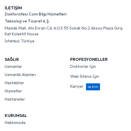
İLETİŞİM
Doktorsitesi Com Bilgi Hizmetleri
Teknoloji ve Ticaret A.Ş.
Maslak Mah. Ahi Evran Cd. A.O.S 55 Sokak No:2 Aksoy Plaza Giriş
Kat Kolektif House
İstanbul, Türkiye
SAĞLIK
PROFESYONELLER
Uzmanlar
Doktorlar İçin
Uzmanlık Alanları
Web Siteniz İçin
Hastalıklar
Kariyer
İşe Alım
Hizmetler
Hastaneler
KURUMSAL
Hakkımızda