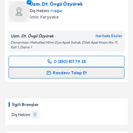
Uzm. Dt. Övgü Özyürek
Diş Hekimi
+
1
diğer
İzmir
,
Karşıyaka
Uzm. Dt. Övgü Özyürek
Haritada Göster
Donanmacı Mahallesi Hilmi Ziya Apak Sokak, Dilek Apartmanı No: 11,
Kat: 1, Daire: 1
0 (850) 811 79 28
Randevu Takvimi Talebi
Randevu Talep Et
Uzm. Dt. Övgü Özyürek
için randevu takvimi talebi
oluşturun. Size bu uzmandan randevu almanız için bir
takvim hazırlandığında e-posta ile bilgilendireceğiz.
İlgili Branşlar
E-posta Adresiniz
Diş Hekimi
1