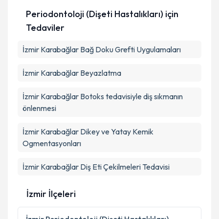
Kişisel verilerimin işlenmesine ilişkin
Aydınlatma
Periodontoloji (Dişeti Hastalıkları)
için
Metni
'ni okudum ve kişisel verilerimin belirtilen
Tedaviler
kapsamda işlenmesini kabul ediyorum.
İzmir Karabağlar Bağ Doku Grefti Uygulamaları
Takvim Talebini Gönder
İzmir Karabağlar Beyazlatma
İzmir Karabağlar Botoks tedavisiyle diş sıkmanın
önlenmesi
İzmir Karabağlar Dikey ve Yatay Kemik
Ogmentasyonları
İzmir Karabağlar Diş Eti Çekilmeleri Tedavisi
İzmir İlçeleri