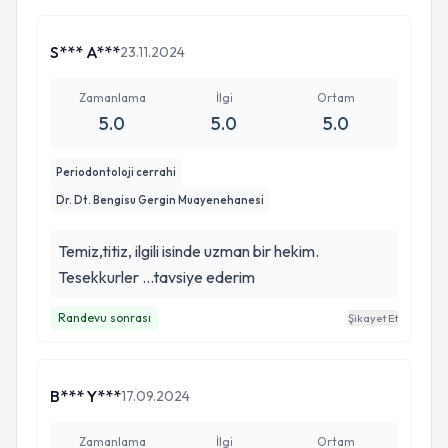
S*** A***
23.11.2024
Zamanlama
İlgi
Ortam
5.0
5.0
5.0
Periodontoloji cerrahi
Dr. Dt. Bengisu Gergin Muayenehanesi
Temiz,titiz, ilgili isinde uzman bir hekim.
Tesekkurler ...tavsiye ederim
Randevu sonrası
Şikayet Et
B*** Y***
17.09.2024
Zamanlama
İlgi
Ortam