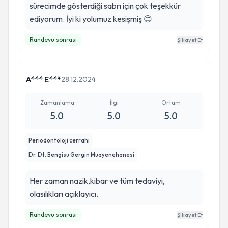
sürecimde gösterdiği sabrı için çok teşekkür
ediyorum. İyi ki yolumuz kesişmiş 😊
Randevu sonrası
Şikayet Et
A*** E***
28.12.2024
Zamanlama
İlgi
Ortam
5.0
5.0
5.0
Periodontoloji cerrahi
Dr. Dt. Bengisu Gergin Muayenehanesi
Her zaman nazik,kibar ve tüm tedaviyi,
olasılıkları açıklayıcı.
Randevu sonrası
Şikayet Et