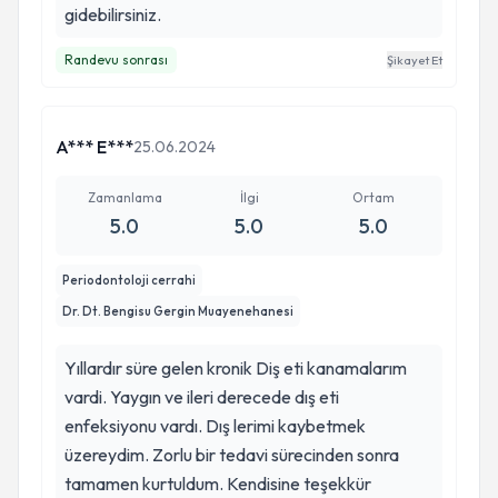
gidebilirsiniz.
Randevu sonrası
Şikayet Et
A*** E***
25.06.2024
Zamanlama
İlgi
Ortam
5.0
5.0
5.0
Periodontoloji cerrahi
Dr. Dt. Bengisu Gergin Muayenehanesi
Yıllardır süre gelen kronik Diş eti kanamalarım
vardi. Yaygın ve ileri derecede dış eti
enfeksiyonu vardı. Dış lerimi kaybetmek
üzereydim. Zorlu bir tedavi sürecinden sonra
tamamen kurtuldum. Kendisine teşekkür