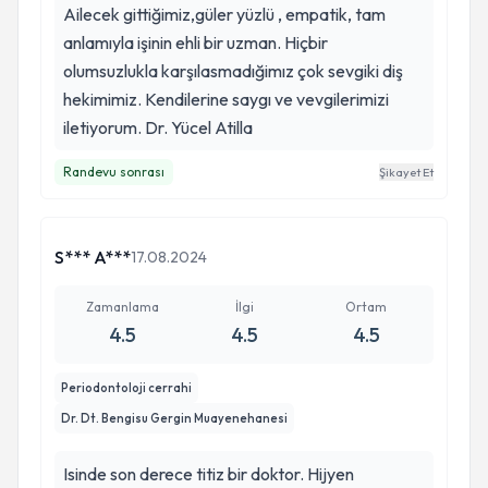
Ailecek gittiğimiz,güler yüzlü , empatik, tam
anlamıyla işinin ehli bir uzman. Hiçbir
olumsuzlukla karşılasmadığimız çok sevgiki diş
hekimimiz. Kendilerine saygı ve vevgilerimizi
iletiyorum. Dr. Yücel Atilla
Randevu sonrası
Şikayet Et
S*** A***
17.08.2024
Zamanlama
İlgi
Ortam
4.5
4.5
4.5
Periodontoloji cerrahi
Dr. Dt. Bengisu Gergin Muayenehanesi
Isinde son derece titiz bir doktor. Hijyen