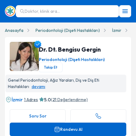
Doktor, klinik ara...
Anasayfa
Periodontoloji (Dişeti Hastalıkları)
İzmir
D
Dr. Dt. Bengisu Gergin
Periodontoloji (Dişeti Hastalıkları)
Takip Et
Dr. Dt. Bengisu Gergin Profil Fotoğrafı
Genel Periodontoloji, Ağız Yaraları, Diş ve Diş Eti
Hastalıkları
devamı
İzmir
5.0
1 Adres
(
21
Değerlendirme)
Soru Sor
Randevu Al