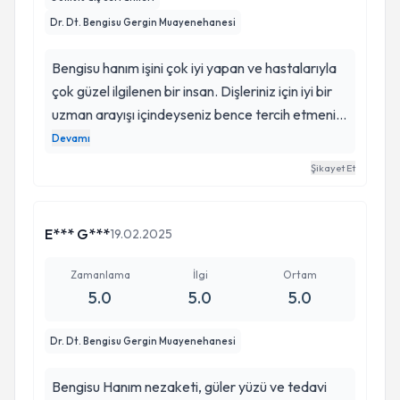
Dr. Dt. Bengisu Gergin Muayenehanesi
Bengisu hanım işini çok iyi yapan ve hastalarıyla
çok güzel ilgilenen bir insan. Dişleriniz için iyi bir
uzman arayışı içindeyseniz bence tercih etmeniz
gereken bir doktor. Kendinizi onun ellerine
Devamı
rahatlıkla bırakabilirsiniz. . . Meslek hayatında
Şikayet Et
başarılar diliyorum kendisine ♥️
E*** G***
19.02.2025
Zamanlama
İlgi
Ortam
5.0
5.0
5.0
Dr. Dt. Bengisu Gergin Muayenehanesi
Bengisu Hanım nezaketi, güler yüzü ve tedavi