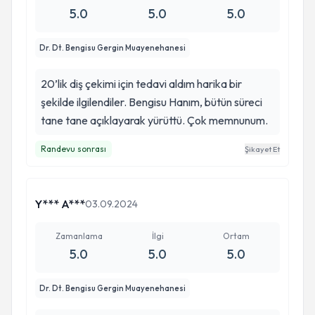
5.0
5.0
5.0
Dr. Dt. Bengisu Gergin Muayenehanesi
20’lik diş çekimi için tedavi aldım harika bir
şekilde ilgilendiler. Bengisu Hanım, bütün süreci
tane tane açıklayarak yürüttü. Çok memnunum.
Randevu sonrası
Şikayet Et
Y*** A***
03.09.2024
Zamanlama
İlgi
Ortam
5.0
5.0
5.0
Dr. Dt. Bengisu Gergin Muayenehanesi