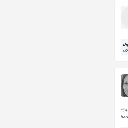
Di
KÖ
Dem
herh