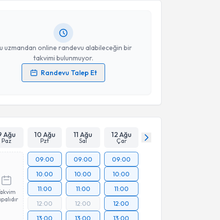
ndevu almanız için bir takvim hazırlandığında e-
lgilendireceğiz.
resiniz
u uzmandan online randevu alabileceğin bir
takvimi bulunmuyor.
Randevu Talep Et
 verilerimin işlenmesine ilişkin
Aydınlatma Metni
'ni
 ve kişisel verilerimin belirtilen kapsamda
esini kabul ediyorum.
Takvim Talebini Gönder
9 Ağu
10 Ağu
11 Ağu
12 Ağu
Paz
Pzt
Sal
Çar
09:00
09:00
09:00
10:00
10:00
10:00
11:00
11:00
11:00
Takvim
palıdır
12:00
12:00
12:00
13:00
13:00
13:00