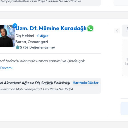
tempaşa Mahallesi, Gazi Paşa Caddesi No:14/2 Yalova
okudum
işlenm
Uzm. Dt. Mümine Karadağlı
Diş Hekimi
+
1
diğer
Bursa
, Osmangazi
5
(
54
Değerlendirme)
al tedavisi alanında uzman samimi ve işinde çok
ka
Devamı
l Akordent Ağız ve Diş Sağlığı Polikliniği
Haritada Göster
ikaraman Mah. Sanayi Cad. Umi Plaza No: 150/A
Randevu T
Dt. Ş. Ka