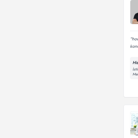
hoc
kon
His
İst
Me