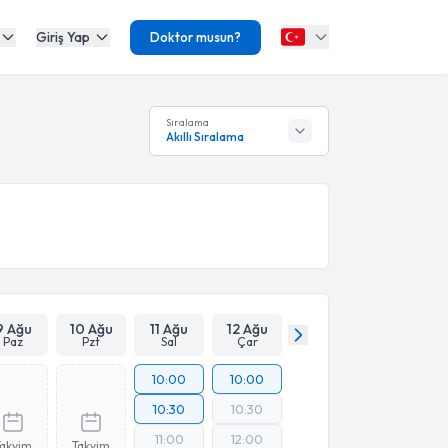
Giriş Yap
Doktor musun?
Sıralama
Akıllı Sıralama
9 Ağu
10 Ağu
11 Ağu
12 Ağu
Paz
Pzt
Sal
Çar
10:00
10:00
10:30
10:30
11:00
12:00
Takvim
Takvim