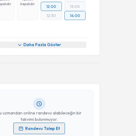
palıdır
kapalıdır
12:00
13:00
12:30
14:00
Daha Fazla Göster
akvimi Talebi
 Gop
için randevu takvimi talebi oluşturun. Size bu
ndevu almanız için bir takvim hazırlandığında e-
lgilendireceğiz.
resiniz
u uzmandan online randevu alabileceğin bir
takvimi bulunmuyor.
Randevu Talep Et
 verilerimin işlenmesine ilişkin
Aydınlatma Metni
'ni