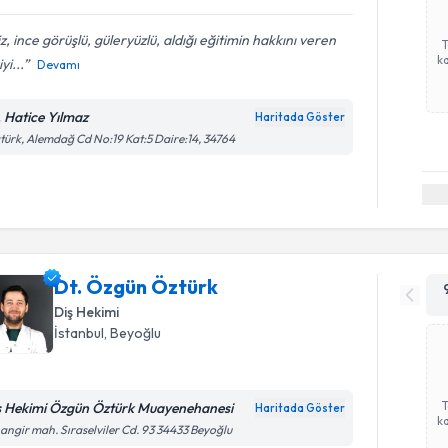
iz, ince görüşlü, güleryüzlü, aldığı eğitimin hakkını veren
ka
yi...
Devamı
. Hatice Yılmaz
Haritada Göster
türk, Alemdağ Cd No:19 Kat:5 Daire:14, 34764
Dt. Özgün Öztürk
Diş Hekimi
İstanbul
, Beyoğlu
ş Hekimi Özgün Öztürk Muayenehanesi
Haritada Göster
ka
angir mah. Sıraselviler Cd. 93 34433 Beyoğlu