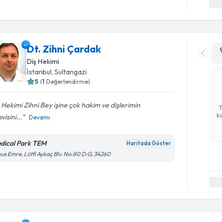
Dt. Zihni Çardak
Diş Hekimi
İstanbul
, Sultangazi
5
(
1
Değerlendirme)
 Hekimi Zihni Bey işine çok hakim ve dişlerimin
ka
visini...
Devamı
dical Park TEM
Haritada Göster
us Emre, Lütfi Aykaç Blv. No:80 D:G, 34260