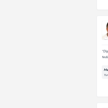
Diş
teda
Me
Yun