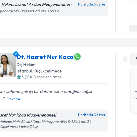
ş Hekimi Demet Arslan Muayenehanesi
Haritada Göster
lar başı Mh. Bağdat Cad. No:372 D.2
Dt. Hasret Nur Koca
Diş Hekimi
İstanbul
, Küçükçekmece
5
(
180
Değerlendirme)
er şahane çok iyi bir doktor eline emeğine sağlık
ka
..
Devamı
sret Nur Koca Muayenehanesi
Haritada Göster
taltepe Mah. Süvari Cad.. Metropark AVM D:1 Blok no:154
ükçekmece Metro Çıkışı