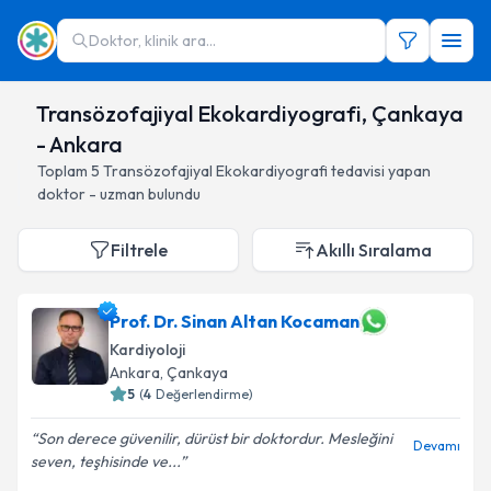
Doktor, klinik ara...
Transözofajiyal Ekokardiyografi, Çankaya
- Ankara
Toplam
5
Transözofajiyal Ekokardiyografi
tedavisi yapan
doktor - uzman bulundu
Filtrele
Akıllı Sıralama
Prof. Dr. Sinan Altan Kocaman
Kardiyoloji
Ankara
, Çankaya
5
(
4
Değerlendirme)
Son derece güvenilir, dürüst bir doktordur. Mesleğini
Devamı
seven, teşhisinde ve...