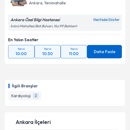
Ankara
, Yenimahalle
Ankara Özel Bilgi Hastanesi
Haritada Göster
İnönü Mahallesi Batı Bulvarı, No:99 Batıkent
En Yakın Saatler
Yarın
Yarın
Yarın
Daha Fazla
10:00
10:30
11:00
İlgili Branşlar
Kardiyoloji
2
Ankara İlçeleri