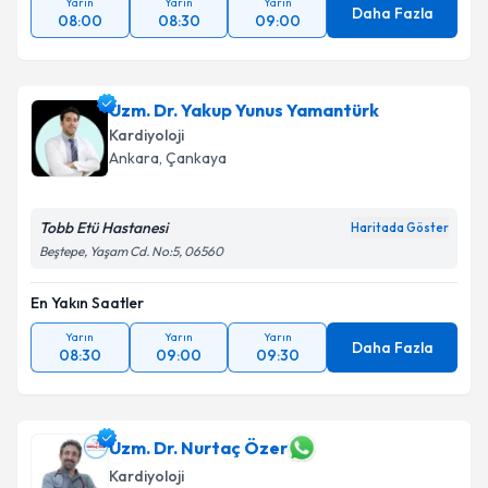
Yarın
Yarın
Yarın
Daha Fazla
08:00
08:30
09:00
Uzm. Dr. Yakup Yunus Yamantürk
Kardiyoloji
Ankara
, Çankaya
Tobb Etü Hastanesi
Haritada Göster
Beştepe, Yaşam Cd. No:5, 06560
En Yakın Saatler
Yarın
Yarın
Yarın
Daha Fazla
08:30
09:00
09:30
Uzm. Dr. Nurtaç Özer
Kardiyoloji