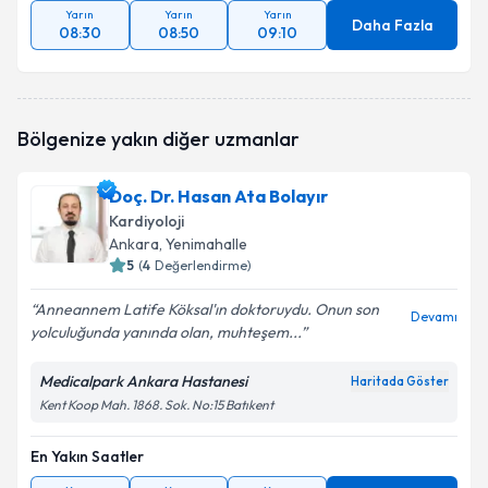
Yarın
Yarın
Yarın
Daha Fazla
08:30
08:50
09:10
Bölgenize yakın diğer uzmanlar
Doç. Dr. Hasan Ata Bolayır
Kardiyoloji
Ankara
, Yenimahalle
5
(
4
Değerlendirme)
Anneannem Latife Köksal'ın doktoruydu. Onun son
Devamı
yolculuğunda yanında olan, muhteşem...
Medicalpark Ankara Hastanesi
Haritada Göster
Kent Koop Mah. 1868. Sok. No:15 Batıkent
En Yakın Saatler