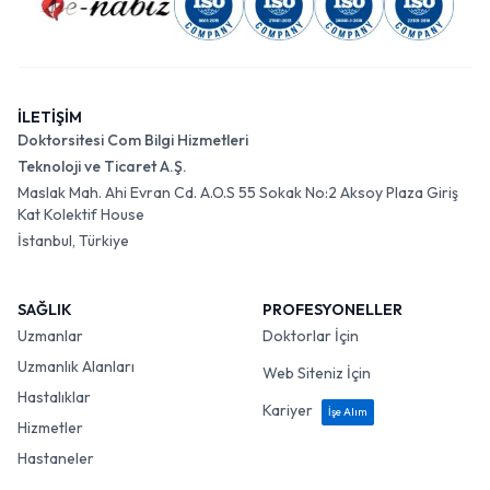
İLETİŞİM
Doktorsitesi Com Bilgi Hizmetleri
Teknoloji ve Ticaret A.Ş.
Maslak Mah. Ahi Evran Cd. A.O.S 55 Sokak No:2 Aksoy Plaza Giriş
Kat Kolektif House
İstanbul, Türkiye
SAĞLIK
PROFESYONELLER
Uzmanlar
Doktorlar İçin
Uzmanlık Alanları
Web Siteniz İçin
Hastalıklar
Kariyer
İşe Alım
Hizmetler
Hastaneler