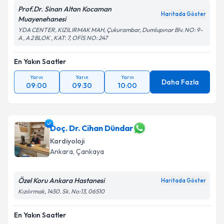
Prof.Dr. Sinan Altan Kocaman
Haritada Göster
Muayenehanesi
YDA CENTER, KIZILIRMAK MAH, Çukurambar, Dumlupınar Blv. NO: 9-
A , A 2 BLOK , KAT: 7, OFİS NO: 247
En Yakın Saatler
Yarın
Yarın
Yarın
Daha Fazla
09:00
09:30
10:00
Doç. Dr. Cihan Dündar
Kardiyoloji
Ankara
, Çankaya
Özel Koru Ankara Hastanesi
Haritada Göster
Kızılırmak, 1450. Sk. No:13, 06510
En Yakın Saatler