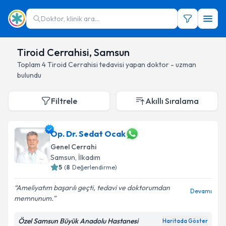
Doktor, klinik ara...
Tiroid Cerrahisi, Samsun
Toplam
4
Tiroid Cerrahisi
tedavisi yapan doktor - uzman
bulundu
Filtrele
Akıllı Sıralama
Op. Dr. Sedat Ocak
Genel Cerrahi
Samsun
, İlkadım
5
(
8
Değerlendirme)
Ameliyatım başarılı geçti, tedavi ve doktorumdan
Devamı
memnunum.
Özel Samsun Büyük Anadolu Hastanesi
Haritada Göster