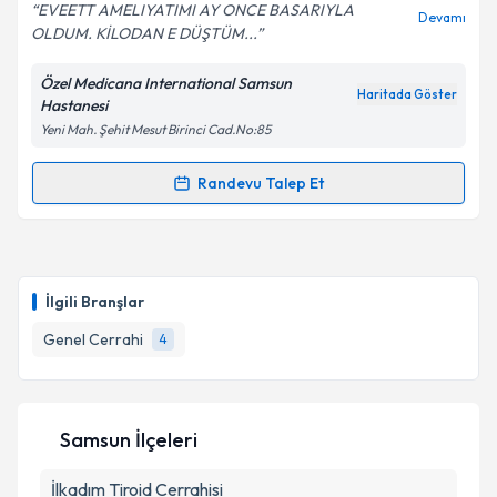
E-posta Adresiniz
EVEETT AMELIYATIMI AY ONCE BASARIYLA
Devamı
OLDUM. KİLODAN E DÜŞTÜM...
Özel Medicana International Samsun
Haritada Göster
Hastanesi
Kişisel verilerimin işlenmesine ilişkin
Aydınlatma
Yeni Mah. Şehit Mesut Birinci Cad.No:85
Metni
'ni okudum ve kişisel verilerimin belirtilen
kapsamda işlenmesini kabul ediyorum.
Randevu Talep Et
Randevu Takvimi Talebi
Takvim Talebini Gönder
Doç. Dr. Sönmez Ocak
için randevu takvimi talebi
oluşturun. Size bu uzmandan randevu almanız için bir
İlgili Branşlar
takvim hazırlandığında e-posta ile bilgilendireceğiz.
Genel Cerrahi
4
E-posta Adresiniz
Samsun İlçeleri
Kişisel verilerimin işlenmesine ilişkin
Aydınlatma
İlkadım
Metni
Tiroid Cerrahisi
'ni okudum ve kişisel verilerimin belirtilen