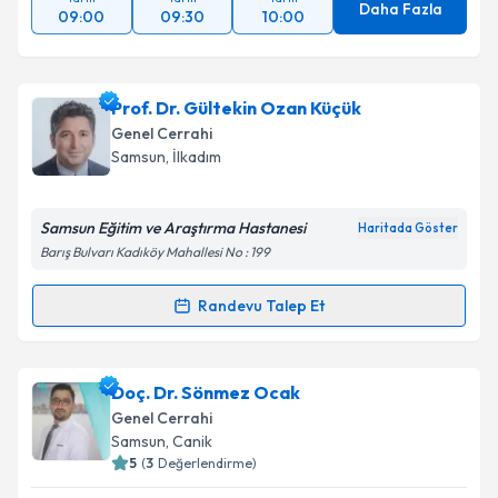
Daha Fazla
09:00
09:30
10:00
Prof. Dr. Gültekin Ozan Küçük
Genel Cerrahi
Samsun
, İlkadım
Samsun Eğitim ve Araştırma Hastanesi
Haritada Göster
Barış Bulvarı Kadıköy Mahallesi No : 199
Randevu Talep Et
Randevu Takvimi Talebi
Prof. Dr. Gültekin Ozan Küçük
için randevu takvimi
Doç. Dr. Sönmez Ocak
talebi oluşturun. Size bu uzmandan randevu almanız
Genel Cerrahi
için bir takvim hazırlandığında e-posta ile
Samsun
, Canik
bilgilendireceğiz.
5
(
3
Değerlendirme)