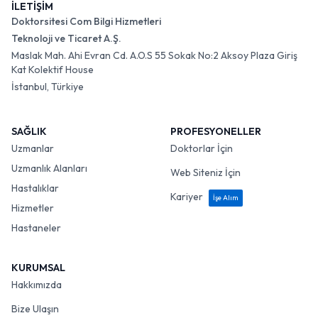
İLETİŞİM
Doktorsitesi Com Bilgi Hizmetleri
Teknoloji ve Ticaret A.Ş.
Maslak Mah. Ahi Evran Cd. A.O.S 55 Sokak No:2 Aksoy Plaza Giriş
Kat Kolektif House
İstanbul, Türkiye
SAĞLIK
PROFESYONELLER
Uzmanlar
Doktorlar İçin
Uzmanlık Alanları
Web Siteniz İçin
Hastalıklar
Kariyer
İşe Alım
Hizmetler
Hastaneler
KURUMSAL
Hakkımızda
Bize Ulaşın