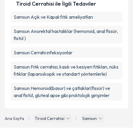
Tiroid Cerrahisi ile İlgili Tedaviler
Samsun Açık ve Kapalı fıtık ameliyatları
Samsun Anorektal hastalıklar (hemoroid, anal fissür,
fistül )
Samsun Cerrahi infeksiyonlar
Samsun Fıtık cerrahisi; kasık ve kesiyeri fıtıkları, nüks
fıtıklar (laparoskopik ve standart yöntemlerle)
Samsun Hemoroid(basur) ve çatlaklar(fissür) ve
anal fistül, gluteal apse gibi proktolojik girişimler
Ana Sayfa
Tiroid Cerrahisi
Samsun