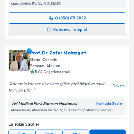
Kale, Atatürk Blv. No:160, 55030
0 (850) 811 88 12
Randevu Takvimi Talebi
Randevu Talep Et
Op. Dr. Sedat Ocak
için randevu takvimi talebi
oluşturun. Size bu uzmandan randevu almanız için bir
Prof. Dr. Zafer Malazgirt
takvim hazırlandığında e-posta ile bilgilendireceğiz.
Genel Cerrahi
E-posta Adresiniz
Samsun
, Atakum
5
(
14
Değerlendirme)
Annemin kanser süresince güler yüzü bilgisi ve sakin
Devamı
tavrıyla şifa...
Kişisel verilerimin işlenmesine ilişkin
Aydınlatma
Metni
'ni okudum ve kişisel verilerimin belirtilen
VM Medical Park Samsun Hastanesi
Haritada Göster
kapsamda işlenmesini kabul ediyorum.
Mimarsinan, Alparslan Blv. No:17, 55200 Kamalı/Atakum/Samsun
En Yakın Saatler
Takvim Talebini Gönder
Yarın
Yarın
Yarın