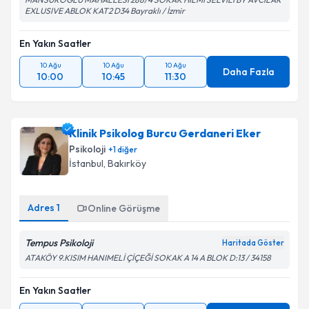
EXLUSIVE ABLOK KAT2 D34 Bayraklı / İzmir
En Yakın Saatler
10 Ağu
10 Ağu
10 Ağu
Daha Fazla
10:00
10:45
11:30
Klinik Psikolog Burcu Gerdaneri Eker
Psikoloji
+
1
diğer
İstanbul
, Bakırköy
Adres
1
Online Görüşme
Tempus Psikoloji
Haritada Göster
ATAKÖY 9.KISIM HANIMELİ ÇİÇEĞİ SOKAK A 14 A BLOK D:13 / 34158
En Yakın Saatler