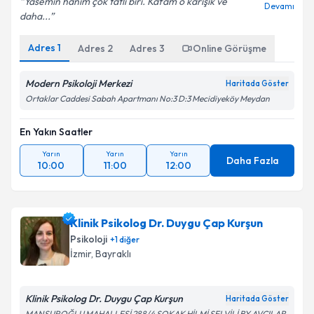
Yasemin hanım çok tatlı biri. Kafam o karışık ve
Devamı
daha...
Adres
1
Adres
2
Adres
3
Online Görüşme
Modern Psikoloji Merkezi
Haritada Göster
Ortaklar Caddesi Sabah Apartmanı No:3 D:3 Mecidiyeköy Meydan
En Yakın Saatler
Yarın
Yarın
Yarın
Daha Fazla
10:00
11:00
12:00
Klinik Psikolog Dr. Duygu Çap Kurşun
Psikoloji
+
1
diğer
İzmir
, Bayraklı
Klinik Psikolog Dr. Duygu Çap Kurşun
Haritada Göster
MANSUROĞLU MAHALLESİ 288/4 SOKAK HİLMİ SELVİLİ BY AVCILAR