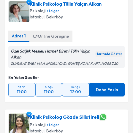
Klinik Psikolog Tülin Yalçın Alkan
Psikoloji
+
1
diğer
İstanbul
, Bakırköy
Adres
1
Online Görüşme
Özel Sağlık Meslek Hizmet Birimi Tülin Yalçın
Haritada Göster
Alkan
ZUHURAT BABA MAH. INCIRLI CAD. GUNEŞ KONAK APT. NO65 D20
En Yakın Saatler
Yarın
10 Ağu
10 Ağu
Daha Fazla
11:00
11:00
12:00
Klinik Psikolog Gözde Silistireli
Psikoloji
+
1
diğer
İstanbul
, Bakırköy