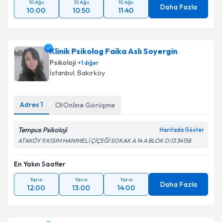
10 Ağu
10 Ağu
10 Ağu
Daha Fazla
10:00
10:50
11:40
Klinik Psikolog Faika Aslı Soyergin
Psikoloji
+
1
diğer
İstanbul
, Bakırköy
Adres
1
Online Görüşme
Tempus Psikoloji
Haritada Göster
ATAKÖY 9.KISIM HANIMELİ ÇİÇEĞİ SOKAK A 14 A BLOK D:13 34158
En Yakın Saatler
Yarın
Yarın
Yarın
Daha Fazla
12:00
13:00
14:00