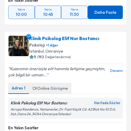
En Yakın Saatler
Yarın
Yarın
Yarın
Daha Fazla
10:00
10:45
11:30
Klinik Psikolog Elif Nur Bostancı
Psikoloji
+
1
diğer
İstanbul
, Ümraniye
5
(
192
Değerlendirme)
Kuzenimin önerisiyle elit hanımla iletişime geçmiştim,
Devamı
çok bilgili bir uzman...
Adres
1
Online Görüşme
Klinik Psikolog Elif Nur Bostancı
Haritada Göster
Avrupa Residence, Yamanevler, Dr. Fazıl Küçük Cd. A2 Blok No:10 D:6.
Kat, Daire 24, 34764 Ümraniye/İstanbul
En Yakın Saatler