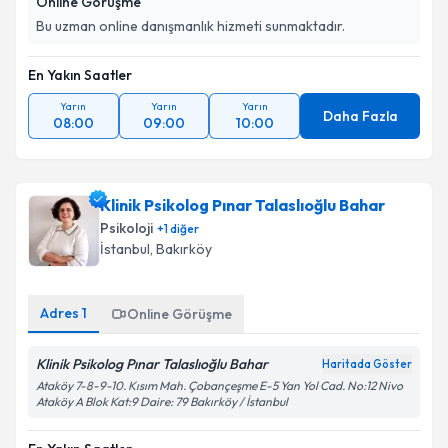
Online Görüşme
Bu uzman online danışmanlık hizmeti sunmaktadır.
En Yakın Saatler
Yarın
Yarın
Yarın
Daha Fazla
08:00
09:00
10:00
Klinik Psikolog Pınar Talaslıoğlu Bahar
Psikoloji
+
1
diğer
İstanbul
, Bakırköy
Adres
1
Online Görüşme
Klinik Psikolog Pınar Talaslıoğlu Bahar
Haritada Göster
Ataköy 7-8-9-10. Kısım Mah. Çobançeşme E-5 Yan Yol Cad. No:12 Nivo
Ataköy A Blok Kat:9 Daire: 79 Bakırköy / İstanbul