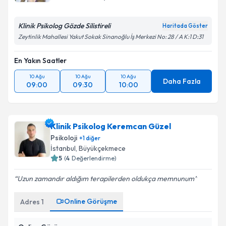
Klinik Psikolog Gözde Silistireli
Haritada Göster
Zeytinlik Mahallesi Yakut Sokak Sinanoğlu İş Merkezi No: 28 / A K:1 D:31
En Yakın Saatler
10 Ağu
10 Ağu
10 Ağu
Daha Fazla
09:00
09:30
10:00
Klinik Psikolog Keremcan Güzel
Psikoloji
+
1
diğer
İstanbul
, Büyükçekmece
5
(
4
Değerlendirme)
Uzun zamandır aldığım terapilerden oldukça memnunum
Online Görüşme
Adres
1