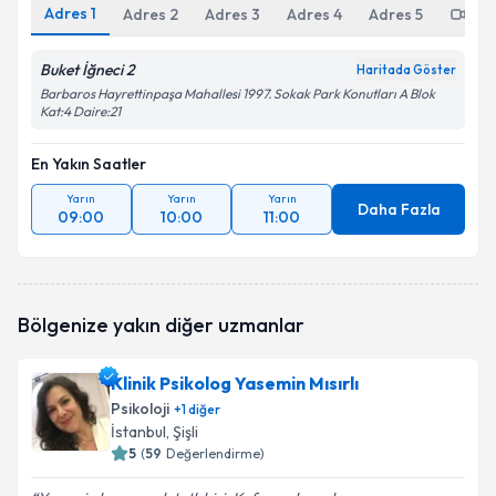
Adres
1
Adres
2
Adres
3
Adres
4
Adres
5
Onl
Buket İğneci 2
Haritada Göster
Barbaros Hayrettinpaşa Mahallesi 1997. Sokak Park Konutları A Blok
Kat:4 Daire:21
En Yakın Saatler
Yarın
Yarın
Yarın
Daha Fazla
09:00
10:00
11:00
Bölgenize yakın diğer uzmanlar
Klinik Psikolog Yasemin Mısırlı
Psikoloji
+
1
diğer
İstanbul
, Şişli
5
(
59
Değerlendirme)