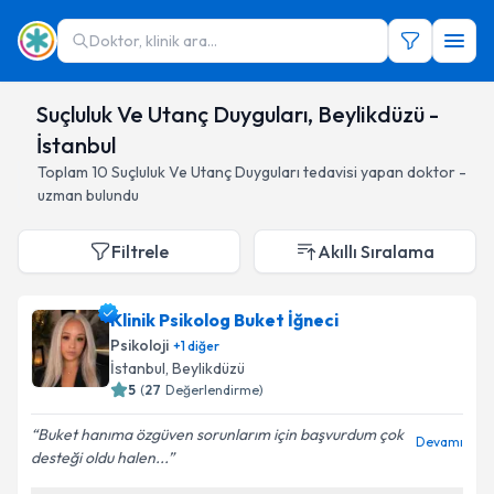
Doktor, klinik ara...
Suçluluk Ve Utanç Duyguları, Beylikdüzü -
İstanbul
Toplam
10
Suçluluk Ve Utanç Duyguları
tedavisi yapan doktor -
uzman bulundu
Filtrele
Akıllı Sıralama
Klinik Psikolog Buket İğneci
Psikoloji
+
1
diğer
İstanbul
, Beylikdüzü
5
(
27
Değerlendirme)
Buket hanıma özgüven sorunlarım için başvurdum çok
Devamı
desteği oldu halen...