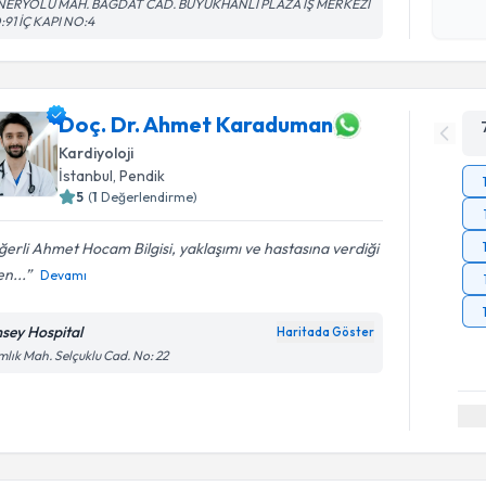
Kişisel
NERYOLU MAH. BAĞDAT CAD. BÜYÜKHANLI PLAZA İŞ MERKEZİ
91 İÇ KAPI NO:4
okudum
işlenm
Doç. Dr. Ahmet Karaduman
Kardiyoloji
İstanbul
, Pendik
5
(
1
Değerlendirme)
erli Ahmet Hocam Bilgisi, yaklaşımı ve hastasına verdiği
n...
Devamı
sey Hospital
Haritada Göster
lık Mah. Selçuklu Cad. No: 22
Randevu T