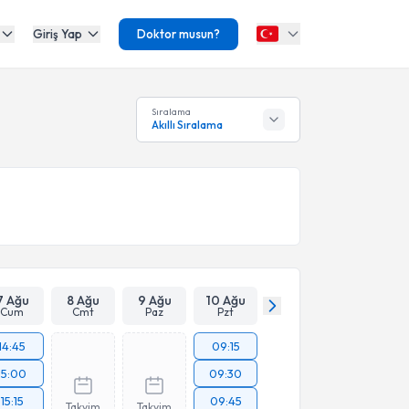
Giriş Yap
Doktor musun?
Sıralama
Akıllı Sıralama
7 Ağu
8 Ağu
9 Ağu
10 Ağu
Cum
Cmt
Paz
Pzt
14:45
09:15
15:00
09:30
15:15
09:45
Takvim
Takvim