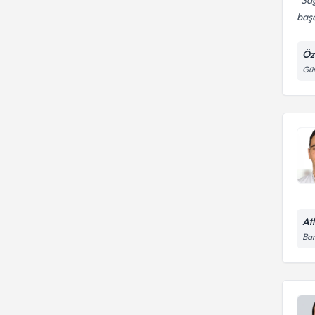
Sağ
başa
Öz
Güm
At
Bar