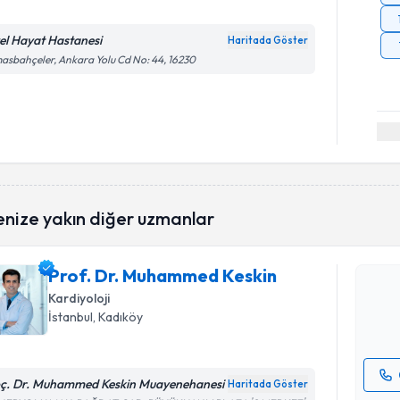
el Hayat Hastanesi
Haritada Göster
asbahçeler, Ankara Yolu Cd No: 44, 16230
Randevu T
enize yakın diğer uzmanlar
Prof. Dr.
oluşturun. 
Prof. Dr. Muhammed Keskin
hazırlandığ
Kardiyoloji
E-posta Ad
İstanbul
, Kadıköy
ç. Dr. Muhammed Keskin Muayenehanesi
Haritada Göster