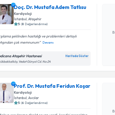
Doç. Dr. 
Doç. Dr. Mustafa Adem Tatlısu
oluşturun. 
Kardiyoloji
hazırlandığ
İstanbul
, Ataşehir
5
(
8
Değerlendirme)
E-posta Ad
B
şılama şeklinden hastalığı ve problemleri detaylı
atışından çok memnunum
Devamı
Kişisel
okudum
dicana Ataşehir Hastanesi
Haritada Göster
işlenm
ükbakkalköy, Vedat Günyol Cd. No:24
Randevu T
Prof. Dr. 
Prof. Dr. Mustafa Feridun Koşar
oluşturun. 
Kardiyoloji
hazırlandığ
İstanbul
, Avcılar
5
(
6
Değerlendirme)
E-posta Ad
B