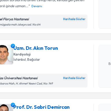
olsun sorularıma direkt cevap verdi, kendisi gerçekten
rılı işinde uzman...
Devamı
Kişisel
okudum
el Florya Hastanesi
Haritada Göster
Randevu T
işlenm
üşpala mah.iskeçe cad. No:64
Uzm. Dr. 
bu uzmandan
Uzm. Dr. Akın Torun
posta ile bi
Kardiyoloji
E-posta Ad
İstanbul
, Bağcılar
B
las Üniversitesi Hastanesi
Haritada Göster
Kişisel
baros Mah, H. Ahmet Yesevi Cad, No: 149
okudum
Randevu T
işlenm
Prof. Dr.
Prof. Dr. Sabri Demircan
oluşturun. 