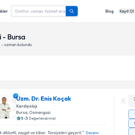
ikler
Blog
Kayıt Ol
 - Bursa
r - uzman bulundu
Uzm. Dr. Enis Koçak
Kardiyoloji
Bursa
, Osmangazi
5
(
3
Değerlendirme)
 dikkatli, saygılı ve kibar. Tavsiyeleri geçerli.
Devamı