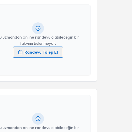
Mustafa Adem Tatlısu
için randevu takvimi talebi
Size bu uzmandan randevu almanız için bir takvim
ında e-posta ile bilgilendireceğiz.
resiniz
u uzmandan online randevu alabileceğin bir
takvimi bulunmuyor.
Randevu Talep Et
 verilerimin işlenmesine ilişkin
Aydınlatma Metni
'ni
 ve kişisel verilerimin belirtilen kapsamda
esini kabul ediyorum.
akvimi Talebi
Takvim Talebini Gönder
Mustafa Feridun Koşar
için randevu takvimi talebi
Size bu uzmandan randevu almanız için bir takvim
ında e-posta ile bilgilendireceğiz.
resiniz
u uzmandan online randevu alabileceğin bir