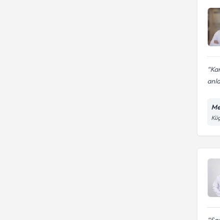
Kar
anl
Me
Küç