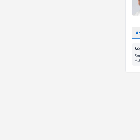
A
Me
Kap
4, 