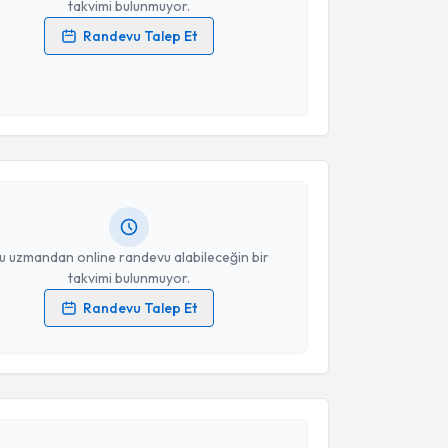
takvimi bulunmuyor.
Randevu Talep Et
 verilerimin işlenmesine ilişkin
Aydınlatma Metni
'ni
 ve kişisel verilerimin belirtilen kapsamda
akvimi Talebi
esini kabul ediyorum.
Akın Torun
için randevu takvimi talebi oluşturun. Size
Takvim Talebini Gönder
 randevu almanız için bir takvim hazırlandığında e-
lgilendireceğiz.
resiniz
u uzmandan online randevu alabileceğin bir
takvimi bulunmuyor.
Randevu Talep Et
 verilerimin işlenmesine ilişkin
Aydınlatma Metni
'ni
 ve kişisel verilerimin belirtilen kapsamda
akvimi Talebi
esini kabul ediyorum.
 Sabri Demircan
için randevu takvimi talebi
Takvim Talebini Gönder
Size bu uzmandan randevu almanız için bir takvim