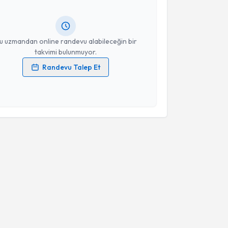
ında e-posta ile bilgilendireceğiz.
resiniz
u uzmandan online randevu alabileceğin bir
takvimi bulunmuyor.
Randevu Talep Et
 verilerimin işlenmesine ilişkin
Aydınlatma Metni
'ni
 ve kişisel verilerimin belirtilen kapsamda
esini kabul ediyorum.
Takvim Talebini Gönder