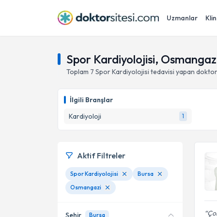
Uzmanlar
Klin
Spor Kardiyolojisi, Osmangazi
Toplam
7
Spor Kardiyolojisi
tedavisi yapan dokto
İlgili Branşlar
Kardiyoloji
1
Aktif Filtreler
Spor Kardiyolojisi
Bursa
Osmangazi
Çok
Şehir
Bursa