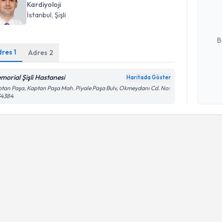
Kardiyoloji
hazırlandığ
İstanbul
, Şişli
E-posta Ad
B
dres
1
Adres
2
Kişisel
morial Şişli Hastanesi
Haritada Göster
okudum
tan Paşa, Kaptan Paşa Mah. Piyale Paşa Bulv, Okmeydanı Cd. No:
işlenm
34384