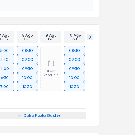
 verilerimin işlenmesine ilişkin
Aydınlatma Metni
'ni
 ve kişisel verilerimin belirtilen kapsamda
esini kabul ediyorum.
Takvim Talebini Gönder
7 Ağu
8 Ağu
9 Ağu
10 Ağu
Cum
Cmt
Paz
Pzt
15:00
08:30
08:30
15:30
09:00
09:00
16:00
09:30
09:30
Takvim
kapalıdır
16:30
10:00
10:00
17:00
10:30
10:30
Daha Fazla Göster
akvimi Talebi