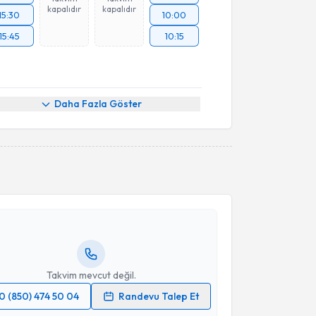
kapalıdır
kapalıdır
15:30
10:00
15:45
10:15
Daha Fazla Göster
akvimi Talebi
 Muhammed Keskin
için randevu takvimi talebi
Size bu uzmandan randevu almanız için bir takvim
ında e-posta ile bilgilendireceğiz.
resiniz
Takvim mevcut değil.
0 (850) 474 50 04
Randevu Talep Et