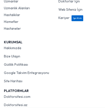
Uzmanlar
Doktorlar İçin
Uzmanlık Alanları
Web Siteniz İçin
Hastalıklar
Kariyer
İşe Alım
Hizmetler
Hastaneler
KURUMSAL
Hakkımızda
Bize Ulaşın
Gizlilik Politikası
Google Takvim Entegrasyonu
Site Haritası
PLATFORMLAR
Doktorsitesi.com
Doktorsitesi.az