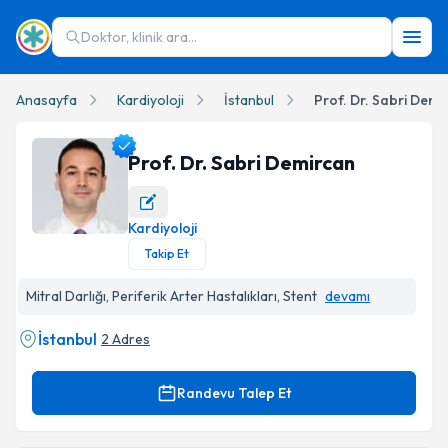
Doktor, klinik ara...
Anasayfa
Kardiyoloji
İstanbul
Prof. Dr. Sabri Demi
Prof. Dr. Sabri Demircan
Kardiyoloji
Prof. Dr. Sabri Demircan Profil Fotoğrafı
Takip Et
Mitral Darlığı, Periferik Arter Hastalıkları, Stent
devamı
İstanbul
2 Adres
Randevu Talep Et