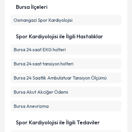
Bursa İlçeleri
Kişisel verilerimin işlenmesine ilişkin
Aydınlatma
Osmangazi
Metni
Spor Kardiyolojisi
'ni okudum ve kişisel verilerimin belirtilen
kapsamda işlenmesini kabul ediyorum.
Spor Kardiyolojisi ile İlgili Hastalıklar
Takvim Talebini Gönder
Bursa 24 saat EKG holteri
Bursa 24 saat tansiyon holteri
Bursa 24 Saatlik Ambulatuar Tansiyon Ölçümü
Bursa Akut Akciğer Ödemi
Bursa Anevrizma
Spor Kardiyolojisi ile İlgili Tedaviler