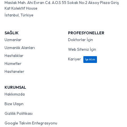
Maslak Mah. Ahi Evran Cd. A.O.S 55 Sokak No:2 Aksoy Plaza Giriş
Kat Kolektif House
İstanbul, Türkiye
SAĞLIK
PROFESYONELLER
Uzmanlar
Doktorlar İçin
Uzmanlık Alanları
Web Siteniz İçin
Hastalıklar
Kariyer
İşe Alım
Hizmetler
Hastaneler
KURUMSAL
Hakkımızda
Bize Ulaşın
Gizlilik Politikası
Google Takvim Entegrasyonu