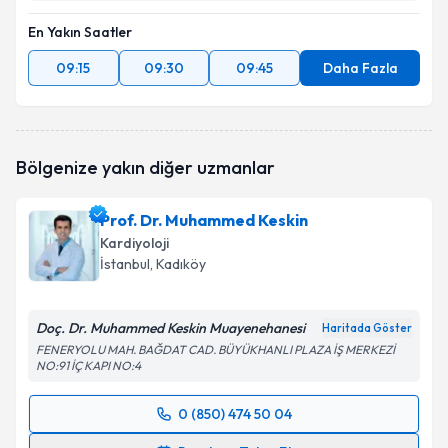
En Yakın Saatler
09:15
09:30
09:45
Daha Fazla
Bölgenize yakın diğer uzmanlar
Prof. Dr. Muhammed Keskin
Kardiyoloji
İstanbul
, Kadıköy
Doç. Dr. Muhammed Keskin Muayenehanesi
Haritada Göster
FENERYOLU MAH. BAĞDAT CAD. BÜYÜKHANLI PLAZA İŞ MERKEZİ
NO:91 İÇ KAPI NO:4
0 (850) 474 50 04
Randevu Takvimi Talebi