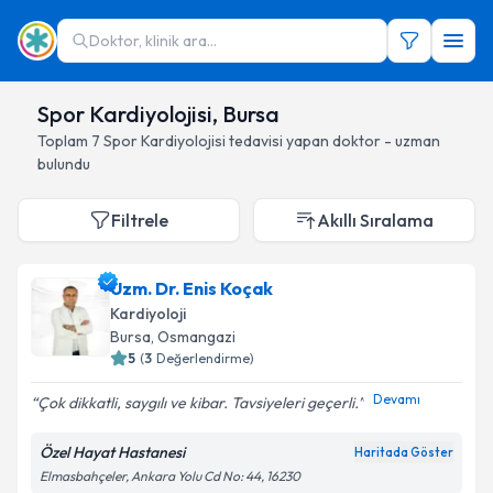
Doktor, klinik ara...
Spor Kardiyolojisi, Bursa
Toplam
7
Spor Kardiyolojisi
tedavisi yapan doktor - uzman
bulundu
Filtrele
Akıllı Sıralama
Uzm. Dr. Enis Koçak
Kardiyoloji
Bursa
, Osmangazi
5
(
3
Değerlendirme)
Devamı
Çok dikkatli, saygılı ve kibar. Tavsiyeleri geçerli.
Özel Hayat Hastanesi
Haritada Göster
Elmasbahçeler, Ankara Yolu Cd No: 44, 16230