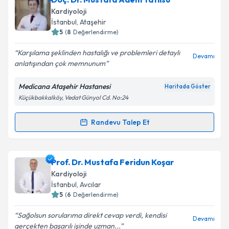
Kardiyoloji
İstanbul
, Ataşehir
5
(
8
Değerlendirme)
Karşılama şeklinden hastalığı ve problemleri detaylı
Devamı
anlatışından çok memnunum
Medicana Ataşehir Hastanesi
Haritada Göster
Küçükbakkalköy, Vedat Günyol Cd. No:24
Randevu Talep Et
Randevu Takvimi Talebi
Doç. Dr. Mustafa Adem Tatlısu
için randevu takvimi
Prof. Dr. Mustafa Feridun Koşar
talebi oluşturun. Size bu uzmandan randevu almanız
Kardiyoloji
için bir takvim hazırlandığında e-posta ile
İstanbul
, Avcılar
bilgilendireceğiz.
5
(
6
Değerlendirme)
E-posta Adresiniz
Sağolsun sorularıma direkt cevap verdi, kendisi
Devamı
gerçekten başarılı işinde uzman...