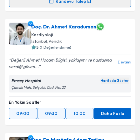
Randevu Talep Et
Prof. Dr. Muhammed Keskin
için randevu takvimi
talebi oluşturun. Size bu uzmandan randevu almanız
için bir takvim hazırlandığında e-posta ile
Doç. Dr. Ahmet Karaduman
bilgilendireceğiz.
Kardiyoloji
İstanbul
, Pendik
E-posta Adresiniz
5
(
1
Değerlendirme)
Değerli Ahmet Hocam Bilgisi, yaklaşımı ve hastasına
Devamı
verdiği güven...
Kişisel verilerimin işlenmesine ilişkin
Aydınlatma
Emsey Hospital
Haritada Göster
Metni
'ni okudum ve kişisel verilerimin belirtilen
Çamlık Mah. Selçuklu Cad. No: 22
kapsamda işlenmesini kabul ediyorum.
En Yakın Saatler
Takvim Talebini Gönder
09:00
09:30
10:00
Daha Fazla
Doç. Dr. Mustafa Adem Tatlısu