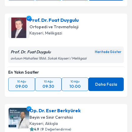
Prof. Dr. Fuat Duygulu
Ortopedi ve Travmatoloji
Kayseri
, Melikgazi
Prof. Dr. Fuat Duygulu
Haritada Göster
avlusun Mahallesi 1866. Sokak Kayseri / Melikgazi
En Yakın Saatler
10 Ağu
10 Ağu
10 Ağu
Daha Fazla
09:00
09:30
10:00
Op. Dr. Eser Berkyürek
Beyin ve Sinir Cerrahisi
Kayseri
, Akkışla
4.9
(
9
Değerlendirme)