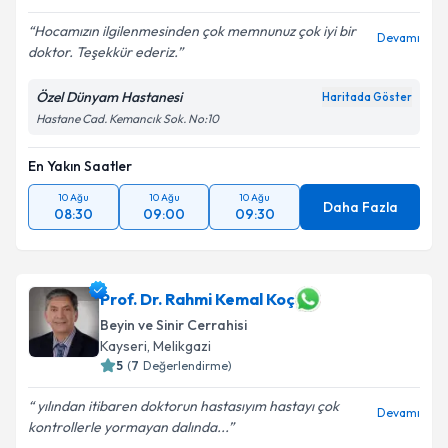
Hocamızın ilgilenmesinden çok memnunuz çok iyi bir
Devamı
doktor. Teşekkür ederiz.
Özel Dünyam Hastanesi
Haritada Göster
Hastane Cad. Kemancık Sok. No:10
En Yakın Saatler
10 Ağu
10 Ağu
10 Ağu
Daha Fazla
08:30
09:00
09:30
Prof. Dr. Rahmi Kemal Koç
Beyin ve Sinir Cerrahisi
Kayseri
, Melikgazi
5
(
7
Değerlendirme)
yılından itibaren doktorun hastasıyım hastayı çok
Devamı
kontrollerle yormayan dalında...