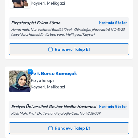
için bir takvim hazırlandığında e-posta ile
Kayseri
, Melikgazi
bilgilendireceğiz.
E-posta Adresiniz
Fizyoterapist Erkan Kürne
Haritada Göster
Hunat mah. Nuh Mehmet Baldöktü sok. Gürcüoğlu plaza kat/6 NO:5/23
(seyyid burhaneddin türbesi yanı) Melikgazi/Kayseri
Randevu Talep Et
Kişisel verilerimin işlenmesine ilişkin
Aydınlatma
Randevu Takvimi Talebi
Metni
'ni okudum ve kişisel verilerimin belirtilen
kapsamda işlenmesini kabul ediyorum.
Fzt. Erkan Kürne
için randevu takvimi talebi
Fzt. Burcu Kamaşak
oluşturun. Size bu uzmandan randevu almanız için bir
Fizyoterapi
Takvim Talebini Gönder
takvim hazırlandığında e-posta ile bilgilendireceğiz.
Kayseri
, Melikgazi
E-posta Adresiniz
Erciyes Üniversitesi Gevher Nesibe Hastanesi
Haritada Göster
Köşk Mah. Prof. Dr. Turhan Feyzioğlu Cad. No:42 38039
Kişisel verilerimin işlenmesine ilişkin
Aydınlatma
Randevu Talep Et
Randevu Takvimi Talebi
Metni
'ni okudum ve kişisel verilerimin belirtilen