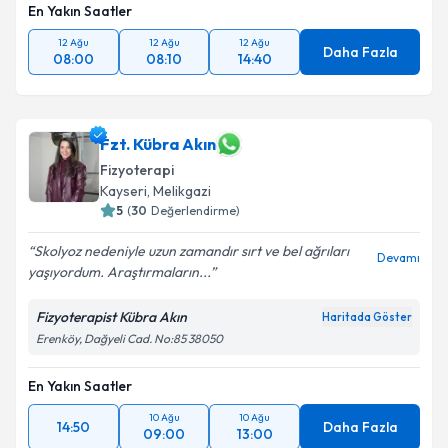
En Yakın Saatler
12 Ağu
12 Ağu
12 Ağu
Daha Fazla
08:00
08:10
14:40
Fzt. Kübra Akın
Fizyoterapi
Kayseri
, Melikgazi
5
(
30
Değerlendirme)
Skolyoz nedeniyle uzun zamandır sırt ve bel ağrıları
Devamı
yaşıyordum. Araştırmaların...
Fizyoterapist Kübra Akın
Haritada Göster
Erenköy, Dağyeli Cad. No:85 38050
En Yakın Saatler
10 Ağu
10 Ağu
14:50
Daha Fazla
09:00
13:00