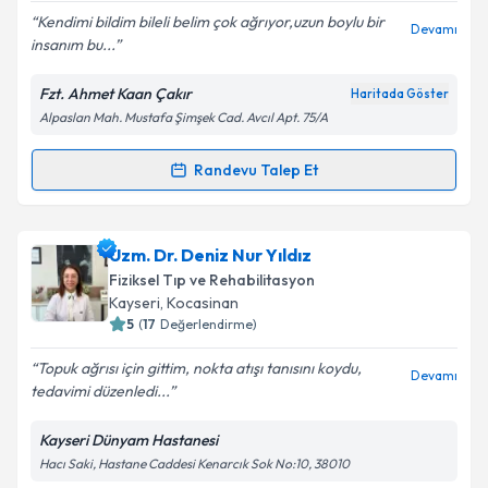
Kendimi bildim bileli belim çok ağrıyor,uzun boylu bir
Devamı
insanım bu...
Fzt. Ahmet Kaan Çakır
Haritada Göster
Kişisel verilerimin işlenmesine ilişkin
Aydınlatma
Alpaslan Mah. Mustafa Şimşek Cad. Avcıl Apt. 75/A
Metni
'ni okudum ve kişisel verilerimin belirtilen
kapsamda işlenmesini kabul ediyorum.
Randevu Talep Et
Randevu Takvimi Talebi
Takvim Talebini Gönder
Fzt. Ahmet Kaan Çakır
için randevu takvimi talebi
Uzm. Dr. Deniz Nur Yıldız
oluşturun. Size bu uzmandan randevu almanız için bir
Fiziksel Tıp ve Rehabilitasyon
takvim hazırlandığında e-posta ile bilgilendireceğiz.
Kayseri
, Kocasinan
5
(
17
Değerlendirme)
E-posta Adresiniz
Topuk ağrısı için gittim, nokta atışı tanısını koydu,
Devamı
tedavimi düzenledi...
Kayseri Dünyam Hastanesi
Kişisel verilerimin işlenmesine ilişkin
Aydınlatma
Hacı Saki, Hastane Caddesi Kenarcık Sok No:10, 38010
Metni
'ni okudum ve kişisel verilerimin belirtilen