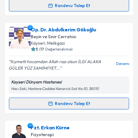
Randevu Talep Et
Takvim Talebini Gönder
Randevu Takvimi Talebi
Uzm. Dr. Tuba Yücel
için randevu takvimi talebi
Op. Dr. Abdulkerim Gökoğlu
oluşturun. Size bu uzmandan randevu almanız için bir
Beyin ve Sinir Cerrahisi
takvim hazırlandığında e-posta ile bilgilendireceğiz.
Kayseri
, Melikgazi
5
(
17
Değerlendirme)
E-posta Adresiniz
Kıymetli hocamdan Allah razı olsun İLGİ ALAKA
Devamı
GÜLER YÜZ SAMİMİYET...
Kayseri Dünyam Hastanesi
Kişisel verilerimin işlenmesine ilişkin
Aydınlatma
Hacı Saki, Hastane Caddesi Kenarcık Sok No:10, 38010
Metni
'ni okudum ve kişisel verilerimin belirtilen
kapsamda işlenmesini kabul ediyorum.
Randevu Talep Et
Randevu Takvimi Talebi
Takvim Talebini Gönder
Op. Dr. Abdulkerim Gökoğlu
için randevu takvimi
Fzt. Erkan Kürne
talebi oluşturun. Size bu uzmandan randevu almanız
Fizyoterapi