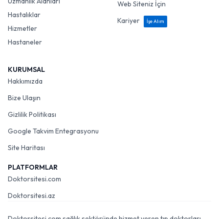
Uzmanlık Alanları
Web Siteniz İçin
Hastalıklar
Kariyer
İşe Alım
Hizmetler
Hastaneler
KURUMSAL
Hakkımızda
Bize Ulaşın
Gizlilik Politikası
Google Takvim Entegrasyonu
Site Haritası
PLATFORMLAR
Doktorsitesi.com
Doktorsitesi.az
Doktorsitesi.com sağlık sektöründe hizmet veren tıp doktorları,