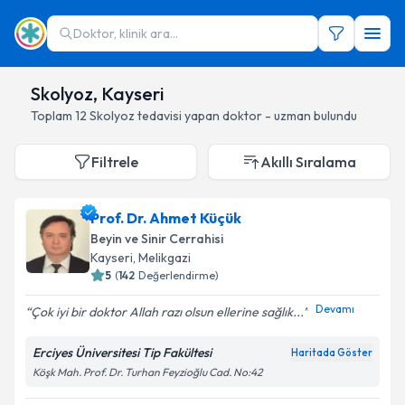
Doktor, klinik ara...
Skolyoz, Kayseri
Toplam
12
Skolyoz
tedavisi yapan doktor - uzman bulundu
Filtrele
Akıllı Sıralama
Prof. Dr. Ahmet Küçük
Beyin ve Sinir Cerrahisi
Kayseri
, Melikgazi
5
(
142
Değerlendirme)
Devamı
Çok iyi bir doktor Allah razı olsun ellerine sağlık...
Erciyes Üniversitesi Tip Fakültesi
Haritada Göster
Köşk Mah. Prof. Dr. Turhan Feyzioğlu Cad. No:42