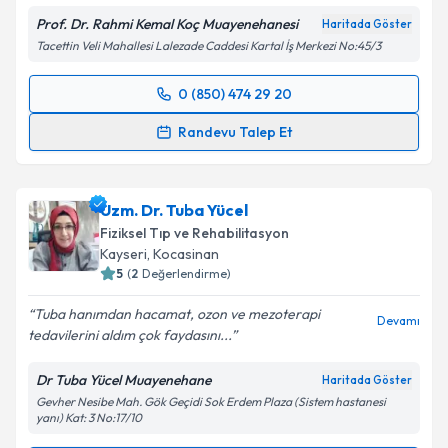
Prof. Dr. Rahmi Kemal Koç Muayenehanesi
Haritada Göster
Tacettin Veli Mahallesi Lalezade Caddesi Kartal İş Merkezi No:45/3
0 (850) 474 29 20
Randevu Takvimi Talebi
Randevu Talep Et
Prof. Dr. Rahmi Kemal Koç
için randevu takvimi
talebi oluşturun. Size bu uzmandan randevu almanız
Uzm. Dr. Tuba Yücel
için bir takvim hazırlandığında e-posta ile
bilgilendireceğiz.
Fiziksel Tıp ve Rehabilitasyon
Kayseri
, Kocasinan
E-posta Adresiniz
5
(
2
Değerlendirme)
Tuba hanımdan hacamat, ozon ve mezoterapi
Devamı
tedavilerini aldım çok faydasını...
Kişisel verilerimin işlenmesine ilişkin
Aydınlatma
Dr Tuba Yücel Muayenehane
Haritada Göster
Metni
'ni okudum ve kişisel verilerimin belirtilen
Gevher Nesibe Mah. Gök Geçidi Sok Erdem Plaza (Sistem hastanesi
kapsamda işlenmesini kabul ediyorum.
yanı) Kat: 3 No:17/10