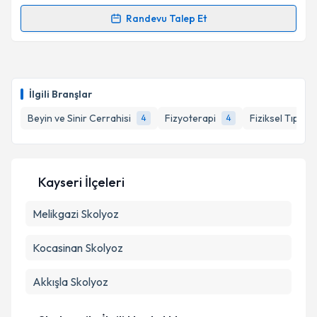
kapsamda işlenmesini kabul ediyorum.
Randevu Talep Et
Randevu Takvimi Talebi
Takvim Talebini Gönder
Uzm. Dr. Deniz Nur Yıldız
için randevu takvimi talebi
oluşturun. Size bu uzmandan randevu almanız için bir
İlgili Branşlar
takvim hazırlandığında e-posta ile bilgilendireceğiz.
Beyin ve Sinir Cerrahisi
Fizyoterapi
Fiziksel Tıp ve
4
4
E-posta Adresiniz
Kayseri İlçeleri
Kişisel verilerimin işlenmesine ilişkin
Aydınlatma
Melikgazi
Metni
Skolyoz
'ni okudum ve kişisel verilerimin belirtilen
kapsamda işlenmesini kabul ediyorum.
Kocasinan
Skolyoz
Takvim Talebini Gönder
Akkışla
Skolyoz