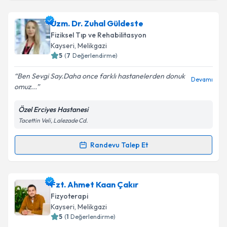
kapsamda işlenmesini kabul ediyorum.
Fzt. Burcu Kamaşak
için randevu takvimi talebi
Uzm. Dr. Zuhal Güldeste
oluşturun. Size bu uzmandan randevu almanız için bir
Takvim Talebini Gönder
Fiziksel Tıp ve Rehabilitasyon
takvim hazırlandığında e-posta ile bilgilendireceğiz.
Kayseri
, Melikgazi
5
(
7
Değerlendirme)
E-posta Adresiniz
Ben Sevgi Say.Daha once farklı hastanelerden donuk
Devamı
omuz...
Özel Erciyes Hastanesi
Kişisel verilerimin işlenmesine ilişkin
Aydınlatma
Tacettin Veli, Lalezade Cd.
Metni
'ni okudum ve kişisel verilerimin belirtilen
kapsamda işlenmesini kabul ediyorum.
Randevu Talep Et
Randevu Takvimi Talebi
Takvim Talebini Gönder
Uzm. Dr. Zuhal Güldeste
için randevu takvimi talebi
Fzt. Ahmet Kaan Çakır
oluşturun. Size bu uzmandan randevu almanız için bir
Fizyoterapi
takvim hazırlandığında e-posta ile bilgilendireceğiz.
Kayseri
, Melikgazi
5
(
1
Değerlendirme)
E-posta Adresiniz