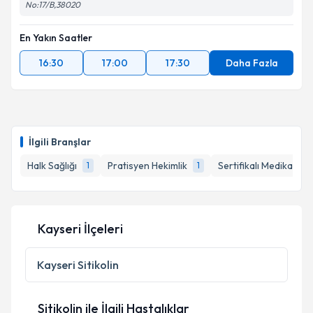
No:17/B,38020
En Yakın Saatler
16:30
17:00
17:30
Daha Fazla
İlgili Branşlar
Halk Sağlığı
Pratisyen Hekimlik
Sertifikalı Medikal Est
1
1
Kayseri İlçeleri
Kayseri
Sitikolin
Sitikolin ile İlgili Hastalıklar