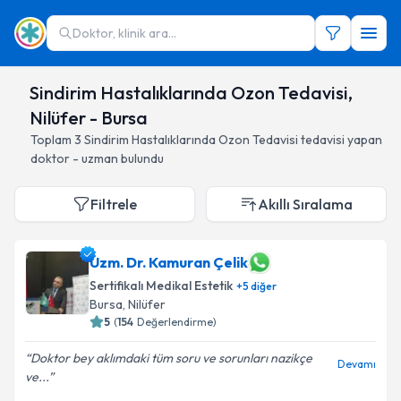
Doktor, klinik ara...
Sindirim Hastalıklarında Ozon Tedavisi,
Nilüfer - Bursa
Toplam
3
Sindirim Hastalıklarında Ozon Tedavisi
tedavisi yapan
doktor - uzman bulundu
Filtrele
Akıllı Sıralama
Uzm. Dr. Kamuran Çelik
Sertifikalı Medikal Estetik
+
5
diğer
Bursa
, Nilüfer
5
(
154
Değerlendirme)
Doktor bey aklımdaki tüm soru ve sorunları nazikçe
Devamı
ve...