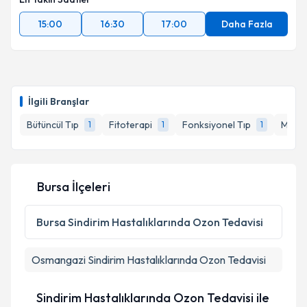
15:00
16:30
17:00
Daha Fazla
İlgili Branşlar
Bütüncül Tıp
Fitoterapi
Fonksiyonel Tıp
Mezot
1
1
1
Bursa İlçeleri
Bursa
Sindirim Hastalıklarında Ozon Tedavisi
Osmangazi
Sindirim Hastalıklarında Ozon Tedavisi
Sindirim Hastalıklarında Ozon Tedavisi ile