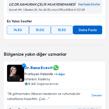
UZ.DR.KAMURAN ÇELİK MUAYENEHANESİ
Haritada Göster
Konak Mh. 1.Badem Sk. No:26/B Lotus Office B Blok K:5 D:58
En Yakın Saatler
14:30
15:00
15:30
Daha Fazla
Bölgenize yakın diğer uzmanlar
Dr. Rana Ecevit
Pratisyen Hekimlik
+
4
diğer
İstanbul
, Kadıköy
5
(
40
Değerlendirme)
İlk gitmemden itibaren bedenim ve ruhumda bir
Devamı
rahatlama hissettim. Çok...