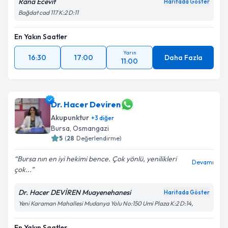
Rana Ecevit
Haritada Göster
Bağdat cad 117 K:2 D:11
En Yakın Saatler
Yarın
16:30
17:00
Daha Fazla
11:00
Dr. Hacer Deviren
Akupunktur
+
3
diğer
Bursa
, Osmangazi
5
(
28
Değerlendirme)
Bursa nın en iyi hekimi bence. Çok yönlü, yenilikleri
Devamı
çok...
Dr. Hacer DEVİREN Muayenehanesi
Haritada Göster
Yeni Karaman Mahallesi Mudanya Yolu No:150 Umi Plaza K:2 D:14,
En Yakın Saatler