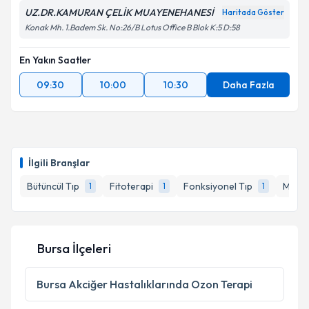
UZ.DR.KAMURAN ÇELİK MUAYENEHANESİ
Haritada Göster
Konak Mh. 1.Badem Sk. No:26/B Lotus Office B Blok K:5 D:58
En Yakın Saatler
09:30
10:00
10:30
Daha Fazla
İlgili Branşlar
Bütüncül Tıp
Fitoterapi
Fonksiyonel Tıp
Mezot
1
1
1
Bursa İlçeleri
Bursa
Akciğer Hastalıklarında Ozon Terapi