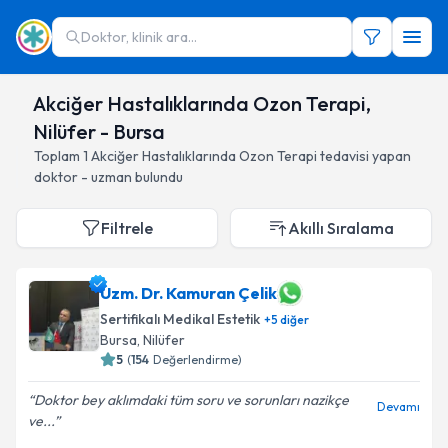
Doktor, klinik ara...
Akciğer Hastalıklarında Ozon Terapi,
Nilüfer - Bursa
Toplam
1
Akciğer Hastalıklarında Ozon Terapi
tedavisi yapan
doktor - uzman bulundu
Filtrele
Akıllı Sıralama
Uzm. Dr. Kamuran Çelik
Sertifikalı Medikal Estetik
+
5
diğer
Bursa
, Nilüfer
5
(
154
Değerlendirme)
Doktor bey aklımdaki tüm soru ve sorunları nazikçe
Devamı
ve...