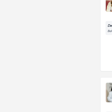
De
Bah