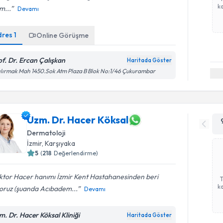
ka
im...
Devamı
dres
1
Online Görüşme
of. Dr. Ercan Çalışkan
Haritada Göster
ılırmak Mah 1450.Sok Atm Plaza B Blok No:1/46 Çukurambar
Uzm. Dr. Hacer Köksal
Dermatoloji
İzmir
,
Karşıyaka
5
(
218
Değerlendirme)
ktor Hacer hanımı İzmir Kent Hastahanesinden beri
ka
yoruz (şuanda Acıbadem...
Devamı
m. Dr. Hacer Köksal Kliniği
Haritada Göster