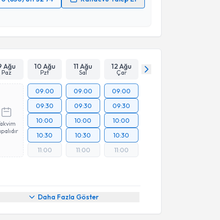
 verilerimin işlenmesine ilişkin
Aydınlatma Metni
'ni
 ve kişisel verilerimin belirtilen kapsamda
esini kabul ediyorum.
Takvim Talebini Gönder
9 Ağu
10 Ağu
11 Ağu
12 Ağu
Paz
Pzt
Sal
Çar
09:00
09:00
09:00
09:30
09:30
09:30
10:00
10:00
10:00
Takvim
palıdır
10:30
10:30
10:30
11:00
11:00
11:00
Daha Fazla Göster