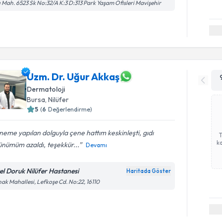
ı Mah. 6523 Sk No:32/A K:3 D:313 Park Yaşam Ofisleri Mavişehir
Uzm. Dr. Uğur Akkaş
Dermatoloji
Bursa
,
Nilüfer
5
(
6
Değerlendirme)
eme yapılan dolguyla çene hattım keskinleşti, gıdı
ka
nümüm azaldı, teşekkür...
Devamı
el Doruk Nilüfer Hastanesi
Haritada Göster
ak Mahallesi, Lefkoşe Cd. No:22, 16110