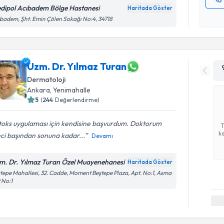
dipol Acıbadem Bölge Hastanesi
Haritada Göster
Kişisel
badem, Şht. Emin Çölen Sokağı No:4, 34718
okudum
işlenm
Uzm. Dr. Yılmaz Turan
Dermatoloji
Ankara
,
Yenimahalle
5
(
244
Değerlendirme)
toks uygulaması için kendisine başvurdum. Doktorum
ka
ci başından sonuna kadar...
Devamı
m. Dr. Yılmaz Turan Özel Muayenehanesi
Haritada Göster
tepe Mahallesi, 32. Cadde, Moment Beştepe Plaza, Apt. No:1, Asma
 No:1