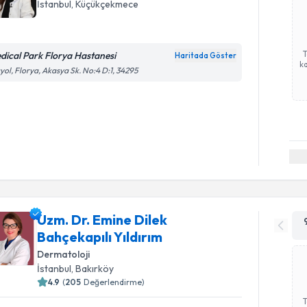
İstanbul
,
Küçükçekmece
dical Park Florya Hastanesi
Haritada Göster
ka
yol, Florya, Akasya Sk. No:4 D:1, 34295
Uzm. Dr. Emine Dilek
Bahçekapılı Yıldırım
Dermatoloji
İstanbul
,
Bakırköy
4.9
(
205
Değerlendirme)