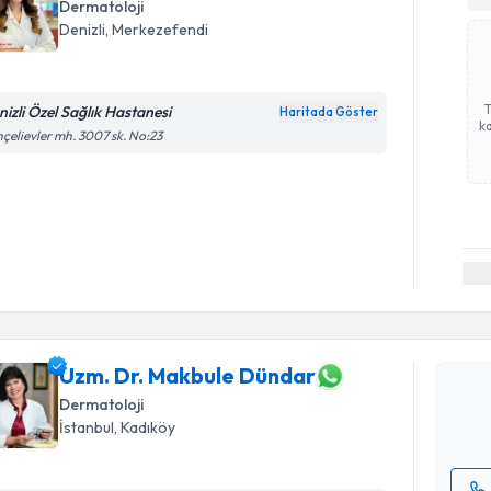
Dermatoloji
Denizli
,
Merkezefendi
nizli Özel Sağlık Hastanesi
Haritada Göster
ka
çelievler mh. 3007 sk. No:23
Randevu T
Uzm. Dr. 
oluşturun. 
hazırlandığ
Uzm. Dr. Makbule Dündar
Dermatoloji
E-posta Ad
İstanbul
,
Kadıköy