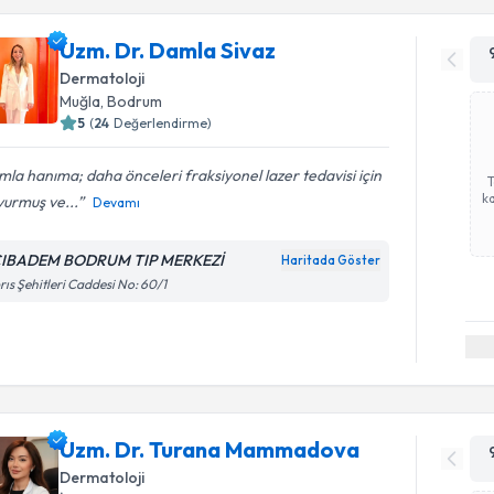
Uzm. Dr. Damla Sivaz
Dermatoloji
Muğla
,
Bodrum
5
(
24
Değerlendirme)
la hanıma; daha önceleri fraksiyonel lazer tedavisi için
ka
vurmuş ve...
Devamı
IBADEM BODRUM TIP MERKEZİ
Haritada Göster
rıs Şehitleri Caddesi No: 60/1
Uzm. Dr. Turana Mammadova
Dermatoloji