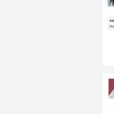
Me
Beş