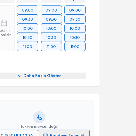
09:00
09:00
09:00
09:30
09:30
09:30
10:00
10:00
10:00
Takvim
palıdır
10:30
10:30
10:30
11:00
11:00
11:00
akvimi Talebi
Daha Fazla Göster
Makbule Dündar
için randevu takvimi talebi
Size bu uzmandan randevu almanız için bir takvim
ında e-posta ile bilgilendireceğiz.
resiniz
Takvim mevcut değil.
0 (850) 811 32 74
Randevu Talep Et