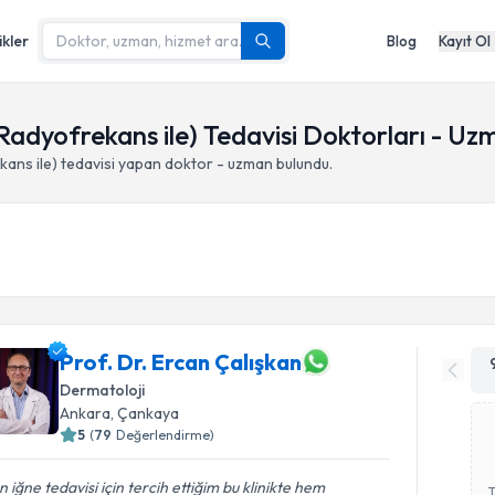
ikler
Blog
Kayıt Ol
e Radyofrekans ile) Tedavisi Doktorları - Uz
kans ile)
tedavisi yapan doktor - uzman bulundu.
Prof. Dr. Ercan Çalışkan
Dermatoloji
Ankara
,
Çankaya
5
(
79
Değerlendirme)
ın iğne tedavisi için tercih ettiğim bu klinikte hem