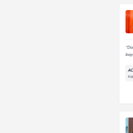
Dam
baş
AC
Kıb