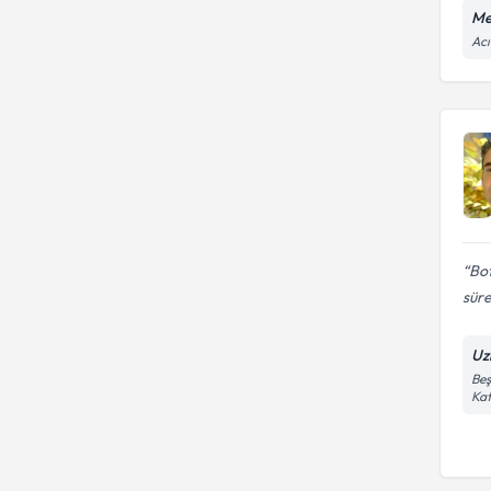
Me
Acı
Bo
süre
Uz
Beş
Kat