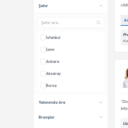
cild
Şehir
Online danışmanlık sunan
uzmanları göster
A
Pr
İstanbul
Kız
İzmir
Ankara
Aksaray
Bursa
Denizli
Do
Yakınımda Ara
bili
Isparta
Branşlar
Konumuma yakın uzmanları
Uz
göster