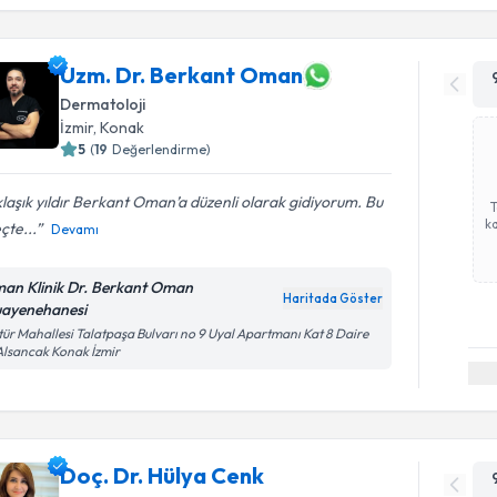
Uzm. Dr. Berkant Oman
Dermatoloji
İzmir
,
Konak
5
(
19
Değerlendirme)
laşık yıldır Berkant Oman’a düzenli olarak gidiyorum. Bu
ka
çte...
Devamı
an Klinik Dr. Berkant Oman
Haritada Göster
ayenehanesi
tür Mahallesi Talatpaşa Bulvarı no 9 Uyal Apartmanı Kat 8 Daire
Alsancak Konak İzmir
Doç. Dr. Hülya Cenk