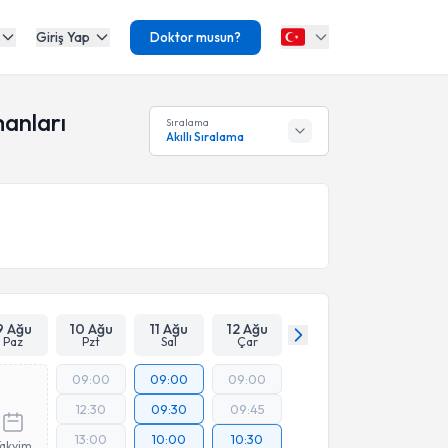
Giriş Yap
Doktor musun?
manları
Sıralama
Akıllı Sıralama
9 Ağu
10 Ağu
11 Ağu
12 Ağu
Paz
Pzt
Sal
Çar
09:00
09:00
09:00
12:30
09:30
09:45
13:00
10:00
10:30
Takvim