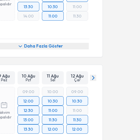
palıdır
13:30
10:30
11:00
14:00
11:00
11:30
Daha Fazla Göster
9 Ağu
10 Ağu
11 Ağu
12 Ağu
Paz
Pzt
Sal
Çar
09:00
10:00
09:00
12:00
10:30
10:30
12:30
11:00
11:00
Takvim
palıdır
13:00
11:30
11:30
13:30
12:00
12:00