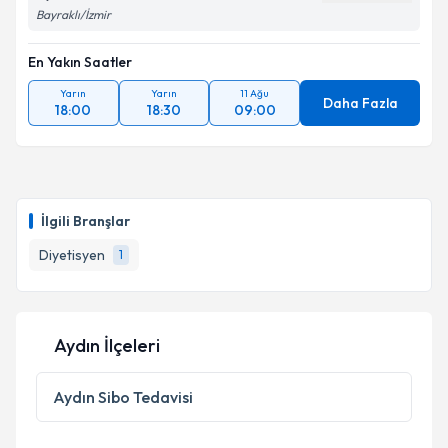
Bayraklı/İzmir
En Yakın Saatler
Yarın
Yarın
11 Ağu
Daha Fazla
18:00
18:30
09:00
İlgili Branşlar
Diyetisyen
1
Aydın İlçeleri
Aydın
Sibo Tedavisi