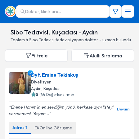
Doktor, klinik ara...
Sibo Tedavisi, Kuşadası - Aydın
Toplam
4
Sibo Tedavisi
tedavisi yapan doktor - uzman bulundu
Filtrele
Akıllı Sıralama
Dyt. Emine Tekinkuş
Diyetisyen
Aydın
, Kuşadası
5
(
44
Değerlendirme)
Emine Hanım'ın en sevdiğim yönü, herkese aynı listeyi
Devamı
vermemesi. Yaşam...
Adres
1
Online Görüşme