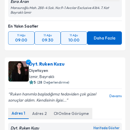
Esra Aran
Mansuroğlu Mah. 288-4 Sok. No:9-1 Avcılar Exclusive A164. 7. Kat
Bayraklı İzmir
En Yakın Saatler
11 Ağu
11 Ağu
11 Ağu
Daha Fazla
09:00
09:30
10:00
Dyt. Ruken Kuzu
Diyetisyen
İzmir
, Bayraklı
5
(
28
Değerlendirme)
Ruken hanımla başladığımız tedaviden çok güzel
Devamı
sonuçlar aldım. Kendisinin ilgisi...
Adres
1
Adres
2
Online Görüşme
Dyt. Ruken Kuzu
Haritada Göster