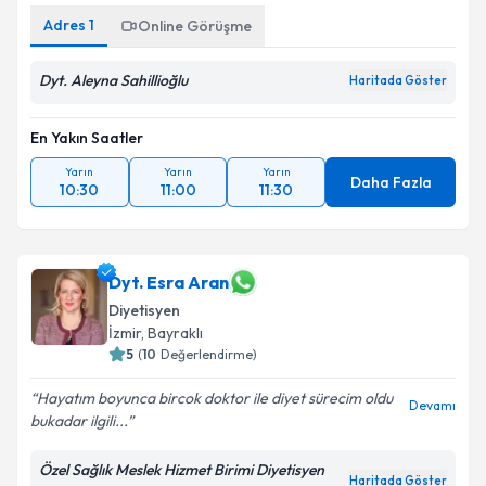
Adres
1
Online Görüşme
Dyt. Aleyna Sahillioğlu
Haritada Göster
En Yakın Saatler
Yarın
Yarın
Yarın
Daha Fazla
10:30
11:00
11:30
Dyt. Esra Aran
Diyetisyen
İzmir
, Bayraklı
5
(
10
Değerlendirme)
Hayatım boyunca bircok doktor ile diyet sürecim oldu
Devamı
bukadar ilgili...
Özel Sağlık Meslek Hizmet Birimi Diyetisyen
Haritada Göster