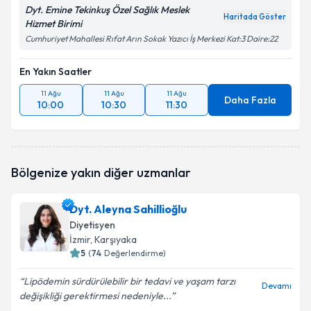
Dyt. Emine Tekinkuş Özel Sağlık Meslek
Haritada Göster
Hizmet Birimi
Cumhuriyet Mahallesi Rıfat Arın Sokak Yazıcı İş Merkezi Kat:3 Daire:22
En Yakın Saatler
11 Ağu
11 Ağu
11 Ağu
Daha Fazla
10:00
10:30
11:30
Bölgenize yakın diğer uzmanlar
Dyt. Aleyna Sahillioğlu
Diyetisyen
İzmir
, Karşıyaka
5
(
74
Değerlendirme)
Lipödemin sürdürülebilir bir tedavi ve yaşam tarzı
Devamı
değişikliği gerektirmesi nedeniyle...