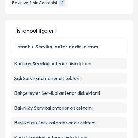
Beyin ve Sinir Cerrahisi
3
Kişisel verilerimin işlenmesine ilişkin
Aydınlatma
İstanbul İlçeleri
Metni
'ni okudum ve kişisel verilerimin belirtilen
kapsamda işlenmesini kabul ediyorum.
İstanbul
Servikal anterior diskektomi
Takvim Talebini Gönder
Kadıköy
Servikal anterior diskektomi
Şişli
Servikal anterior diskektomi
Bahçelievler
Servikal anterior diskektomi
Bakırköy
Servikal anterior diskektomi
Beylikdüzü
Servikal anterior diskektomi
Kartal
Servikal anterior diskektomi