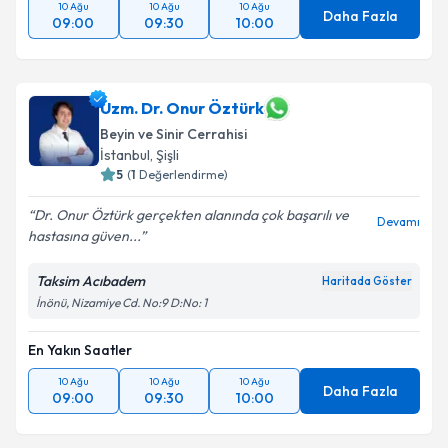
10 Ağu
10 Ağu
10 Ağu
Daha Fazla
09:00
09:30
10:00
Uzm. Dr. Onur Öztürk
Beyin ve Sinir Cerrahisi
İstanbul
, Şişli
5
(
1
Değerlendirme)
Dr. Onur Öztürk gerçekten alanında çok başarılı ve
Devamı
hastasına güven...
Taksim Acıbadem
Haritada Göster
İnönü, Nizamiye Cd. No:9 D:No: 1
En Yakın Saatler
10 Ağu
10 Ağu
10 Ağu
Daha Fazla
09:00
09:30
10:00