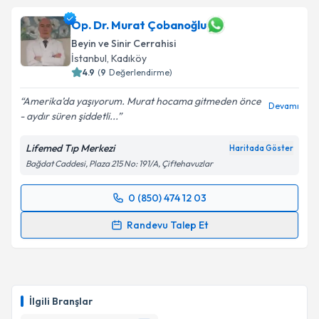
Op. Dr. Murat Çobanoğlu
Beyin ve Sinir Cerrahisi
İstanbul
, Kadıköy
4.9
(
9
Değerlendirme)
Amerika’da yaşıyorum. Murat hocama gitmeden önce
Devamı
- aydır süren şiddetli...
Lifemed Tıp Merkezi
Haritada Göster
Bağdat Caddesi, Plaza 215 No: 191/A, Çiftehavuzlar
0 (850) 474 12 03
Randevu Takvimi Talebi
Randevu Talep Et
Op. Dr. Murat Çobanoğlu
için randevu takvimi talebi
oluşturun. Size bu uzmandan randevu almanız için bir
takvim hazırlandığında e-posta ile bilgilendireceğiz.
İlgili Branşlar
E-posta Adresiniz