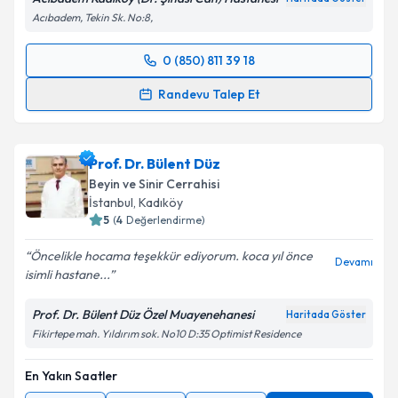
Acıbadem, Tekin Sk. No:8,
0 (850) 811 39 18
Randevu Takvimi Talebi
Randevu Talep Et
Prof. Dr. Onur Yaman
için randevu takvimi talebi
oluşturun. Size bu uzmandan randevu almanız için bir
Prof. Dr. Bülent Düz
takvim hazırlandığında e-posta ile bilgilendireceğiz.
Beyin ve Sinir Cerrahisi
E-posta Adresiniz
İstanbul
, Kadıköy
5
(
4
Değerlendirme)
Öncelikle hocama teşekkür ediyorum. koca yıl önce
Devamı
isimli hastane...
Kişisel verilerimin işlenmesine ilişkin
Aydınlatma
Metni
'ni okudum ve kişisel verilerimin belirtilen
Prof. Dr. Bülent Düz Özel Muayenehanesi
Haritada Göster
kapsamda işlenmesini kabul ediyorum.
Fikirtepe mah. Yıldırım sok. No10 D:35 Optimist Residence
En Yakın Saatler
Takvim Talebini Gönder