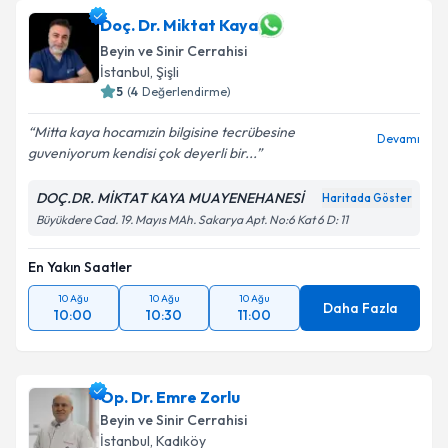
Doç. Dr. Miktat Kaya
Beyin ve Sinir Cerrahisi
İstanbul
, Şişli
5
(
4
Değerlendirme)
Mitta kaya hocamızin bilgisine tecrübesine
Devamı
guveniyorum kendisi çok deyerli bir...
DOÇ.DR. MİKTAT KAYA MUAYENEHANESİ
Haritada Göster
Büyükdere Cad. 19. Mayıs MAh. Sakarya Apt. No:6 Kat 6 D: 11
En Yakın Saatler
10 Ağu
10 Ağu
10 Ağu
Daha Fazla
10:00
10:30
11:00
Op. Dr. Emre Zorlu
Beyin ve Sinir Cerrahisi
İstanbul
, Kadıköy