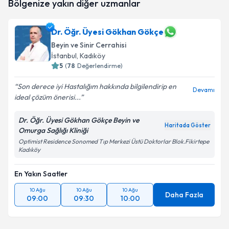
Bölgenize yakın diğer uzmanlar
talebi oluşturun. Size bu uzmandan randevu almanız
için bir takvim hazırlandığında e-posta ile
bilgilendireceğiz.
Dr. Öğr. Üyesi Gökhan Gökçe
Beyin ve Sinir Cerrahisi
E-posta Adresiniz
İstanbul
, Kadıköy
5
(
78
Değerlendirme)
Son derece iyi Hastalığım hakkında bilgilendirip en
Devamı
Kişisel verilerimin işlenmesine ilişkin
Aydınlatma
ideal çözüm önerisi...
Metni
'ni okudum ve kişisel verilerimin belirtilen
kapsamda işlenmesini kabul ediyorum.
Dr. Öğr. Üyesi Gökhan Gökçe Beyin ve
Haritada Göster
Omurga Sağlığı Kliniği
Optimist Residence Sonomed Tıp Merkezi Üstü Doktorlar Blok.Fikirtepe
Takvim Talebini Gönder
Kadıköy
En Yakın Saatler
10 Ağu
10 Ağu
10 Ağu
Daha Fazla
09:00
09:30
10:00