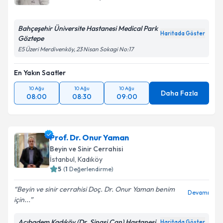
Bahçeşehir Üniversite Hastanesi Medical Park
Haritada Göster
Göztepe
E5 Üzeri Merdivenköy, 23 Nisan Sokagi No:17
En Yakın Saatler
10 Ağu
10 Ağu
10 Ağu
Daha Fazla
08:00
08:30
09:00
Prof. Dr. Onur Yaman
Beyin ve Sinir Cerrahisi
İstanbul
, Kadıköy
5
(
1
Değerlendirme)
Beyin ve sinir cerrahisi Doç. Dr. Onur Yaman benim
Devamı
için...
Acıbadem Kadıköy (Dr. Şinasi Can) Hastanesi
Haritada Göster