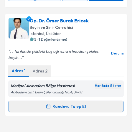
Op. Dr. Ömer Burak Ericek
Beyin ve Sinir Cerrahisi
İstanbul
, Üsküdar
5
(
1
Değerlendirme)
. . tarihinde şiddetli baş ağrısına istinaden çekilen
Devamı
beyin...
Adres
1
Adres
2
Medipol Acıbadem Bölge Hastanesi
Haritada Göster
Acıbadem, Şht. Emin Çölen Sokağı No:4, 34718
Randevu Talep Et
Randevu Takvimi Talebi
Op. Dr. Ömer Burak Ericek
için randevu takvimi