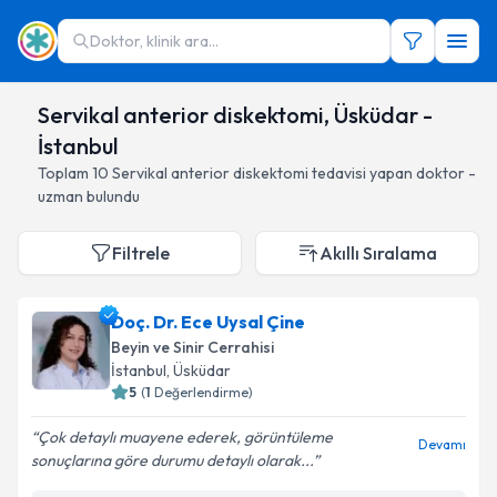
Doktor, klinik ara...
Servikal anterior diskektomi, Üsküdar -
İstanbul
Toplam
10
Servikal anterior diskektomi
tedavisi yapan doktor -
uzman bulundu
Filtrele
Akıllı Sıralama
Doç. Dr. Ece Uysal Çine
Beyin ve Sinir Cerrahisi
İstanbul
, Üsküdar
5
(
1
Değerlendirme)
Çok detaylı muayene ederek, görüntüleme
Devamı
sonuçlarına göre durumu detaylı olarak...