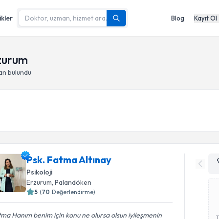
ikler
Blog
Kayıt Ol
zurum
an bulundu
Psk. Fatma Altınay
Psikoloji
Erzurum
, Palandöken
5
(
70
Değerlendirme)
ma Hanım benim için konu ne olursa olsun iyileşmenin