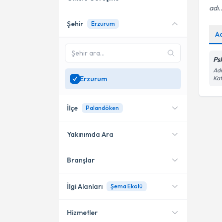
adı..
Şehir
Erzurum
Online danışmanlık sunan
A
uzmanları göster
Sadece
Erzurum
Ps
bölgesinde uzman ara
Adn
Erzurum
Kat
İlçe
Palandöken
Yakınımda Ara
Branşlar
Konumuma yakın uzmanları
Palandöken
göster
İlgi Alanları
Şema Ekolü
Hizmetler
Psikoloji