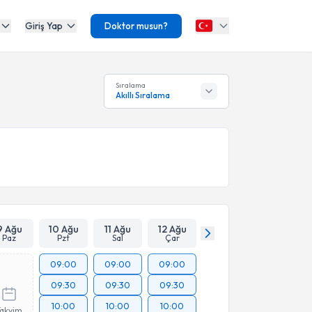
Giriş Yap
Doktor musun?
Sıralama
Akıllı Sıralama
9 Ağu
10 Ağu
11 Ağu
12 Ağu
Paz
Pzt
Sal
Çar
09:00
09:00
09:00
09:30
09:30
09:30
10:00
10:00
10:00
Takvim