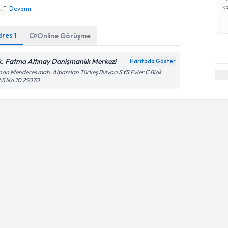
ka
.
Devamı
dres
1
Online Görüşme
k. Fatma Altınay Danişmanlık Merkezi
Haritada Göster
an Menderes mah. Alparslan Türkeş Bulvarı SYS Evler C Blok
:5 No:10 25070