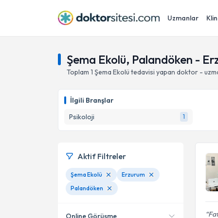
Uzmanlar
Klin
Şema Ekolü, Palandöken - Er
Toplam
1
Şema Ekolü
tedavisi yapan doktor - uzm
İlgili Branşlar
Psikoloji
1
Aktif Filtreler
Şema Ekolü
Erzurum
Palandöken
Fat
Online Görüşme