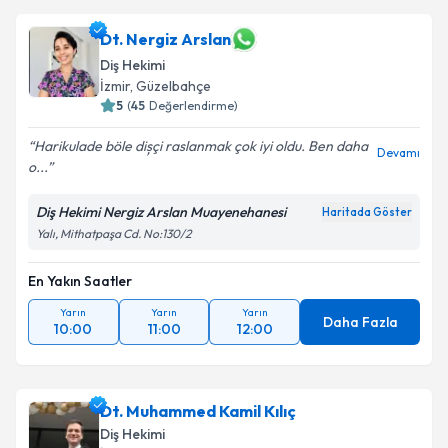
Dt. Nergiz Arslan
Diş Hekimi
İzmir
, Güzelbahçe
5
(
45
Değerlendirme)
Harikulade böle dișçi raslanmak çok iyi oldu. Ben daha
Devamı
o...
Diş Hekimi Nergiz Arslan Muayenehanesi
Haritada Göster
Yalı, Mithatpaşa Cd. No:130/2
En Yakın Saatler
Yarın
Yarın
Yarın
Daha Fazla
10:00
11:00
12:00
Dt. Muhammed Kamil Kılıç
Diş Hekimi