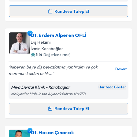
Kişisel verilerimin işlenmesine ilişkin
Aydınlatma
Randevu Talep Et
Randevu Takvimi Talebi
Metni
'ni okudum ve kişisel verilerimin belirtilen
kapsamda işlenmesini kabul ediyorum.
Dt. Doğukan Zorbey Muratoğlu
için randevu takvimi
Dt. Erdem Alperen OFLİ
talebi oluşturun. Size bu uzmandan randevu almanız
Takvim Talebini Gönder
Diş Hekimi
için bir takvim hazırlandığında e-posta ile
İzmir
, Karabağlar
bilgilendireceğiz.
5
(
4
Değerlendirme)
E-posta Adresiniz
Alperen beye diş beyazlatma yaptırdım ve çok
Devamı
memnun kaldım artık...
Miva Dental Klinik - Karabağlar
Haritada Göster
Maliyeciler Mah. İhsan Alyanak Bulvarı No:73B
Kişisel verilerimin işlenmesine ilişkin
Aydınlatma
Metni
'ni okudum ve kişisel verilerimin belirtilen
kapsamda işlenmesini kabul ediyorum.
Randevu Talep Et
Randevu Takvimi Talebi
Takvim Talebini Gönder
Dt. Erdem Alperen OFLİ
için randevu takvimi talebi
Dt. Hasan Çınarcık