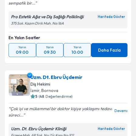
sempatik bir...
Pro Estetik Ağız ve Diş Sağlığı Polikliniği
Haritada Göster
375 Sok. Kazım Dirik Mah. No:16A
En Yakın Saatler
Yarın
Yarın
Yarın
Daha Fazla
09:00
09:30
10:00
Uzm. Dt. Ebru Üçdemir
Diş Hekimi
İzmir
, Bornova
5
(
48
Değerlendirme)
Çok iyi ve mükemmel bir doktor kişiye yaklaşımı tedavi
Devamı
süreci...
Uzm. Dt. Ebru Üçdemir Kliniği
Haritada Göster
Erzene Mah. 69 Sok. No:2 İç Kapı No:101