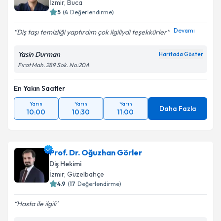
İzmir
, Buca
5
(
4
Değerlendirme)
Devamı
Diş taşı temizliği yaptırdım çok ilgiliydi teşekkürler
Yasin Durman
Haritada Göster
Fırat Mah. 289 Sok. No:20A
En Yakın Saatler
Yarın
Yarın
Yarın
Daha Fazla
10:00
10:30
11:00
Prof. Dr. Oğuzhan Görler
Diş Hekimi
İzmir
, Güzelbahçe
4.9
(
17
Değerlendirme)
Hasta ile ilgili