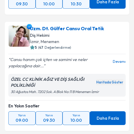
Daha Fazla
09:30
10:00
10:30
Uzm. Dt. Gülfer Cansu Oral Tetik
Diş Hekimi
İzmir
, Menemen
5
(
47
Değerlendirme)
Cansu hanım çok içten ve samimi ve neler
Devamı
yapılacağına dair...
ÖZEL CC KLİNİK AĞIZ VE DİŞ SAĞLIĞI
Haritada Göster
POLİKLİNİĞİ
30 Ağustos Mah. 7202 Sok. A Blok No:11 B Menemen İzmir
En Yakın Saatler
Yarın
Yarın
Yarın
Daha Fazla
09:00
09:30
10:00