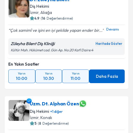
Diş Hekimi
İzmir
, Aliağa
4.9
(
16
Değerlendirme)
Devamı
Çok samimî ve işini en iyi şekilde yapan ender bir...
Züleyha Bilent Diş Kliniği
Haritada Göster
Kültür Mah. Hükümet cad. Gün Ap. No:20 Kat1 Daire:4
En Yakın Saatler
Yarın
Yarın
Yarın
Daha Fazla
10:00
10:30
11:00
Uzm. Dt. Alphan Özen
Diş Hekimi
+
1
diğer
İzmir
, Konak
5
(
8
Değerlendirme)