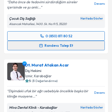
Daha önce de tedavimi sürdürdüğüm süreler
Devamı
içerisinde ve şu anki...
Çocuk Diş Sağlığı
Haritada Göster
Alsancak Mahallesi, 1400. Sk. No:9/5, 35220
0 (850) 811 80 52
Randevu Takvimi Talebi
Randevu Talep Et
Uzm. Dt. Alphan Özen
için randevu takvimi talebi
oluşturun. Size bu uzmandan randevu almanız için bir
Dt. Murat Atakan Acar
takvim hazırlandığında e-posta ile bilgilendireceğiz.
Diş Hekimi
E-posta Adresiniz
İzmir
, Karabağlar
5
(
3
Değerlendirme)
Dişimdeki ufak bir ağrı sebebiyle öncelikle başka bir
Devamı
kliniğe muayene...
Kişisel verilerimin işlenmesine ilişkin
Aydınlatma
Metni
'ni okudum ve kişisel verilerimin belirtilen
Miva Dental Klinik - Karabağlar
Haritada Göster
kapsamda işlenmesini kabul ediyorum.