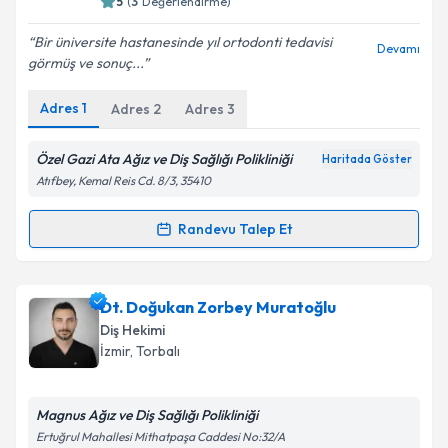
5
(
3
Değerlendirme)
E-posta Adresiniz
Bir üniversite hastanesinde yıl ortodonti tedavisi
Devamı
görmüş ve sonuç...
Adres
1
Adres
2
Adres
3
Kişisel verilerimin işlenmesine ilişkin
Aydınlatma
Metni
'ni okudum ve kişisel verilerimin belirtilen
kapsamda işlenmesini kabul ediyorum.
Özel Gazi Ata Ağız ve Diş Sağlığı Polikliniği
Haritada Göster
Atıfbey, Kemal Reis Cd. 8/3, 35410
Takvim Talebini Gönder
Randevu Talep Et
Randevu Takvimi Talebi
Uzm. Dr. Dt. Duygu Oza
için randevu takvimi talebi
Dt. Doğukan Zorbey Muratoğlu
oluşturun. Size bu uzmandan randevu almanız için bir
Diş Hekimi
takvim hazırlandığında e-posta ile bilgilendireceğiz.
İzmir
, Torbalı
E-posta Adresiniz
Magnus Ağız ve Diş Sağlığı Polikliniği
Ertuğrul Mahallesi Mithatpaşa Caddesi No:32/A