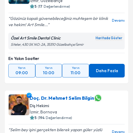
İzmir
, Güzelbahçe
5
(
17
Değerlendirme)
Gözünüz kapalı güvenebileceğiniz muhteşem bir klinik
Devamı
ve hekim! Art Smile...
Özel Art Smile Dental Clinic
Haritada Göster
Siteler, 430 SK NO: 2A, 35310 Güzelbahçe/İzmir
En Yakın Saatler
Yarın
Yarın
Yarın
Daha Fazla
09:00
10:00
11:00
Doç. Dr. Mehmet Selim Bilgin
Diş Hekimi
İzmir
, Bornova
5
(
194
Değerlendirme)
Selim bey işini gerçekten bilerek yapan güler yüzlü
Devamı