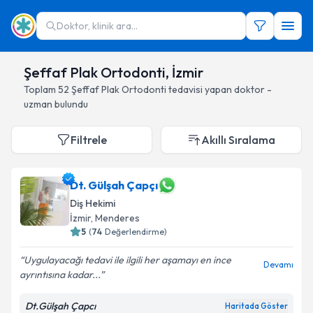
Doktor, klinik ara...
Şeffaf Plak Ortodonti, İzmir
Toplam
52
Şeffaf Plak Ortodonti
tedavisi yapan doktor -
uzman bulundu
Filtrele
Akıllı Sıralama
Dt. Gülşah Çapçı
Diş Hekimi
İzmir
, Menderes
5
(
74
Değerlendirme)
Uygulayacağı tedavi ile ilgili her aşamayı en ince
Devamı
ayrıntısına kadar...
Dt.Gülşah Çapcı
Haritada Göster