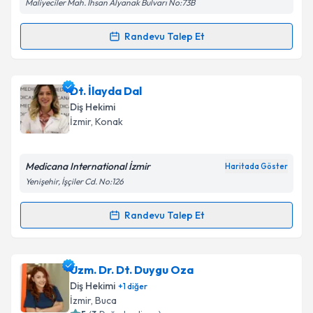
Maliyeciler Mah. İhsan Alyanak Bulvarı No:73B
Takvim Talebini Gönder
Randevu Talep Et
Randevu Takvimi Talebi
Dt. Murat Atakan Acar
için randevu takvimi talebi
Dt. İlayda Dal
oluşturun. Size bu uzmandan randevu almanız için bir
Diş Hekimi
takvim hazırlandığında e-posta ile bilgilendireceğiz.
İzmir
, Konak
E-posta Adresiniz
Medicana International İzmir
Haritada Göster
Yenişehir, İşçiler Cd. No:126
Kişisel verilerimin işlenmesine ilişkin
Aydınlatma
Randevu Talep Et
Randevu Takvimi Talebi
Metni
'ni okudum ve kişisel verilerimin belirtilen
kapsamda işlenmesini kabul ediyorum.
Dt. İlayda Dal
için randevu takvimi talebi oluşturun.
Uzm. Dr. Dt. Duygu Oza
Size bu uzmandan randevu almanız için bir takvim
Takvim Talebini Gönder
Diş Hekimi
+
1
diğer
hazırlandığında e-posta ile bilgilendireceğiz.
İzmir
, Buca