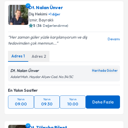
Dt. Nalan Ünver
Diş Hekimi
+
1
diğer
İzmir
, Bayraklı
5
(
36
Değerlendirme)
Her zaman güler yüzle karşılanıyorum ve diş
Devamı
tedavimden çok memnun...
Adres
1
Adres
2
Dt. Nalan Ünver
Haritada Göster
Adalet Mah. Haydar Aliyev Cad. No:34/5C
En Yakın Saatler
Yarın
Yarın
Yarın
Daha Fazla
09:00
09:30
10:00
Dt. Züleyha Bilent