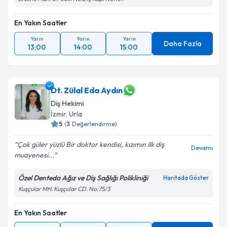
En Yakın Saatler
Yarın
Yarın
Yarın
Daha Fazla
13:00
14:00
15:00
Dt. Zülal Eda Aydın
Diş Hekimi
İzmir
, Urla
5
(
3
Değerlendirme)
Çok güler yüzlü Bir doktor kendisi, kızımın ilk diş
Devamı
muayenesi...
Özel Denteda Ağız ve Diş Sağlığı Polikliniği
Haritada Göster
Kuşçular MH. Kuşçular CD. No:75/3
En Yakın Saatler