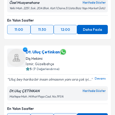
Özel Muayenehane
Haritada Göster
Yelki Mah. 2251. Sok. 20A Blok. Kat:1 Daire:3 (Usta Biziz Yapı Market Üstü)
En Yakın Saatler
11:00
11:30
12:00
Daha Fazla
Dt. Uluç Çetinkan
Diş Hekimi
İzmir
, Güzelbahçe
5
(
7
Değerlendirme)
Devamı
Uluç bey harika bir insan olmasının yanı sıra çok iyi...
Dt.Uluç ÇETİNKAN
Haritada Göster
Maltepe Mah. Mithat Paşa Cad. No.191/A
En Yakın Saatler