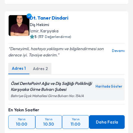
Dt. Taner Dindari
Diş Hekimi
İzmir
, Karşıyaka
5
(
117
Değerlendirme)
Deneyimli, hastaya yaklaşımı ve bilgilendirmesi son
Devamı
derece iyi. Tavsiye ederim.
Adres
1
Adres
2
Özel DentaPoint Ağız ve Diş Sağlığı Polikliniği
Haritada Göster
Karşıyaka Girne Bulvarı Şubesi
Bahriye Üçok Mahallesi Girne Bulvarı No: 154/A
En Yakın Saatler
Yarın
Yarın
Yarın
Daha Fazla
10:00
10:30
11:00