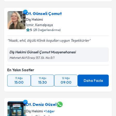
Dt. Günseli Çomut
Diş Hekimi
İzmir
, Kemalpaşa
5
(
21
Değerlendirme)
Nazik, ehil, ölçülü Klinik koşulları uygun Teşekkürler
Diş Hekimi Günseli Çomut Muayenehanesi
Mehmet Akif Ersoy 157. Sk. No:5/1
En Yakın Saatler
11 Ağu
11 Ağu
12 Ağu
Daha Fazla
15:00
15:30
09:00
Dt. Deniz Güzel
Diş Hekimi
+
1
diğer