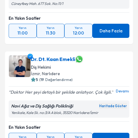
Cüneytbey Mah. 677 Sok. No:11/1
En Yakın Saatler
Yarın
Yarın
Yarın
Daha Fazla
11:00
11:30
12:00
Dr. Dt. Kaan Emekli
Diş Hekimi
İzmir
, Narlıdere
5
(
19
Değerlendirme)
Devamı
Doktor Her şeyi detaylı bir şekilde anlatıyor. Çok ilgili.
Navi Ağız ve Diş Sağlığı Polikliniği
Haritada Göster
Yenikale, Kale Sk. no:3/A A blok, 35320 Narlıdere/İzmir
En Yakın Saatler
Yarın
Yarın
Yarın