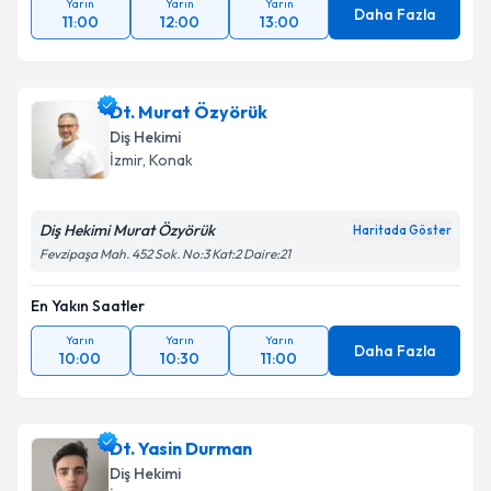
Yarın
Yarın
Yarın
Daha Fazla
11:00
12:00
13:00
Dt. Murat Özyörük
Diş Hekimi
İzmir
, Konak
Diş Hekimi Murat Özyörük
Haritada Göster
Fevzipaşa Mah. 452 Sok. No:3 Kat:2 Daire:21
En Yakın Saatler
Yarın
Yarın
Yarın
Daha Fazla
10:00
10:30
11:00
Dt. Yasin Durman
Diş Hekimi