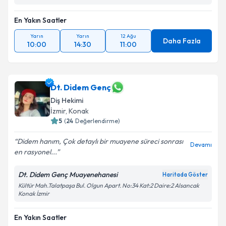
En Yakın Saatler
Yarın
Yarın
12 Ağu
Daha Fazla
10:00
14:30
11:00
Dt. Didem Genç
Diş Hekimi
İzmir
, Konak
5
(
24
Değerlendirme)
Didem hanım, Çok detaylı bir muayene süreci sonrası
Devamı
en rasyonel...
Dt. Didem Genç Muayenehanesi
Haritada Göster
Kültür Mah.Talatpaşa Bul. Olgun Apart. No:34 Kat:2 Daire:2 Alsancak
Konak İzmir
En Yakın Saatler