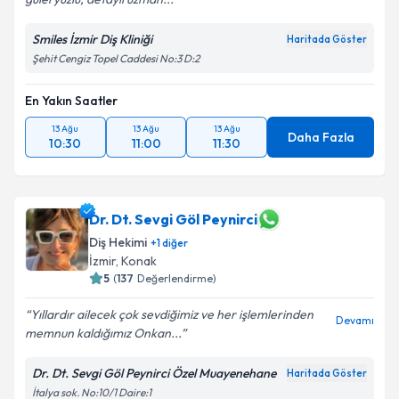
Smiles İzmir Diş Kliniği
Haritada Göster
Şehit Cengiz Topel Caddesi No:3 D:2
En Yakın Saatler
13 Ağu
13 Ağu
13 Ağu
Daha Fazla
10:30
11:00
11:30
Dr. Dt. Sevgi Göl Peynirci
Diş Hekimi
+
1
diğer
İzmir
, Konak
5
(
137
Değerlendirme)
Yıllardır ailecek çok sevdiğimiz ve her işlemlerinden
Devamı
memnun kaldığımız Onkan...
Dr. Dt. Sevgi Göl Peynirci Özel Muayenehane
Haritada Göster
İtalya sok. No:10/1 Daire:1