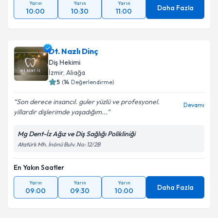
Yarın
Yarın
Yarın
Daha Fazla
10:00
10:30
11:00
Dt. Nazlı Dinç
Diş Hekimi
İzmir
, Aliağa
5
(
14
Değerlendirme)
Son derece insancıl. guler yüzlü ve profesyonel.
Devamı
yillardir dişlerimde yaşadığım...
Mg Dent-İz Ağız ve Diş Sağlığı Polikliniği
Atatürk Mh. İnönü Bulv. No: 12/2B
En Yakın Saatler
Yarın
Yarın
Yarın
Daha Fazla
09:00
09:30
10:00