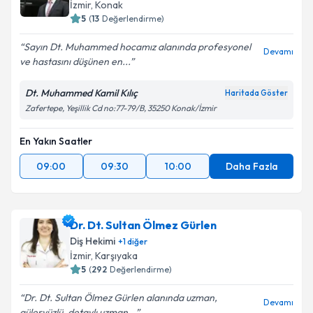
İzmir
, Konak
5
(
13
Değerlendirme)
Sayın Dt. Muhammed hocamız alanında profesyonel
Devamı
ve hastasını düşünen en...
Dt. Muhammed Kamil Kılıç
Haritada Göster
Zafertepe, Yeşillik Cd no:77-79/B, 35250 Konak/İzmir
En Yakın Saatler
09:00
09:30
10:00
Daha Fazla
Dr. Dt. Sultan Ölmez Gürlen
Diş Hekimi
+
1
diğer
İzmir
, Karşıyaka
5
(
292
Değerlendirme)
Dr. Dt. Sultan Ölmez Gürlen alanında uzman,
Devamı
güleryüzlü, detaylı uzman...