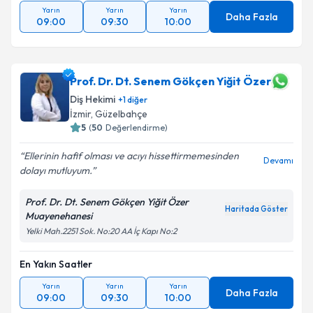
Yarın
Yarın
Yarın
Daha Fazla
09:00
09:30
10:00
Prof. Dr. Dt. Senem Gökçen Yiğit Özer
Diş Hekimi
+
1
diğer
İzmir
, Güzelbahçe
5
(
50
Değerlendirme)
Ellerinin hafif olması ve acıyı hissettirmemesinden
Devamı
dolayı mutluyum.
Prof. Dr. Dt. Senem Gökçen Yiğit Özer
Haritada Göster
Muayenehanesi
Yelki Mah.2251 Sok. No:20 AA İç Kapı No:2
En Yakın Saatler
Yarın
Yarın
Yarın
Daha Fazla
09:00
09:30
10:00