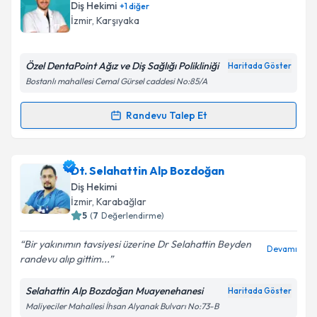
oluşturun. Size bu uzmandan randevu almanız için bir
Diş Hekimi
+
1
diğer
takvim hazırlandığında e-posta ile bilgilendireceğiz.
İzmir
, Karşıyaka
E-posta Adresiniz
Özel DentaPoint Ağız ve Diş Sağlığı Polikliniği
Haritada Göster
Bostanlı mahallesi Cemal Gürsel caddesi No:85/A
Kişisel verilerimin işlenmesine ilişkin
Aydınlatma
Randevu Talep Et
Randevu Takvimi Talebi
Metni
'ni okudum ve kişisel verilerimin belirtilen
kapsamda işlenmesini kabul ediyorum.
Dt. Hasan Çınarcık
için randevu takvimi talebi
Dt. Selahattin Alp Bozdoğan
oluşturun. Size bu uzmandan randevu almanız için bir
Takvim Talebini Gönder
Diş Hekimi
takvim hazırlandığında e-posta ile bilgilendireceğiz.
İzmir
, Karabağlar
5
(
7
Değerlendirme)
E-posta Adresiniz
Bir yakınımın tavsiyesi üzerine Dr Selahattin Beyden
Devamı
randevu alıp gittim...
Selahattin Alp Bozdoğan Muayenehanesi
Haritada Göster
Kişisel verilerimin işlenmesine ilişkin
Aydınlatma
Maliyeciler Mahallesi İhsan Alyanak Bulvarı No:73-B
Metni
'ni okudum ve kişisel verilerimin belirtilen