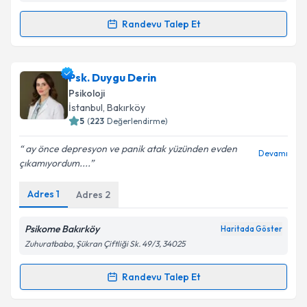
Randevu Talep Et
Randevu Takvimi Talebi
Psk. Hilal Erva Ergün
için randevu takvimi talebi
Psk. Duygu Derin
oluşturun. Size bu uzmandan randevu almanız için bir
Psikoloji
takvim hazırlandığında e-posta ile bilgilendireceğiz.
İstanbul
, Bakırköy
5
(
223
Değerlendirme)
E-posta Adresiniz
ay önce depresyon ve panik atak yüzünden evden
Devamı
çıkamıyordum....
Adres
1
Adres
2
Kişisel verilerimin işlenmesine ilişkin
Aydınlatma
Metni
'ni okudum ve kişisel verilerimin belirtilen
kapsamda işlenmesini kabul ediyorum.
Psikome Bakırköy
Haritada Göster
Zuhuratbaba, Şükran Çiftliği Sk. 49/3, 34025
Takvim Talebini Gönder
Randevu Talep Et
Randevu Takvimi Talebi