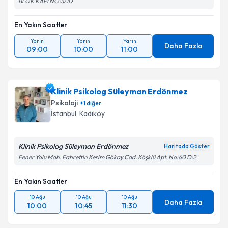
BLOK KAPI NO:5/1D
En Yakın Saatler
Yarın
Yarın
Yarın
Daha Fazla
09:00
10:00
11:00
Klinik Psikolog Süleyman Erdönmez
Psikoloji
+
1
diğer
İstanbul
, Kadıköy
Klinik Psikolog Süleyman Erdönmez
Haritada Göster
Fener Yolu Mah. Fahrettin Kerim Gökay Cad. Köşklü Apt. No:60 D:2
En Yakın Saatler
10 Ağu
10 Ağu
10 Ağu
Daha Fazla
10:00
10:45
11:30