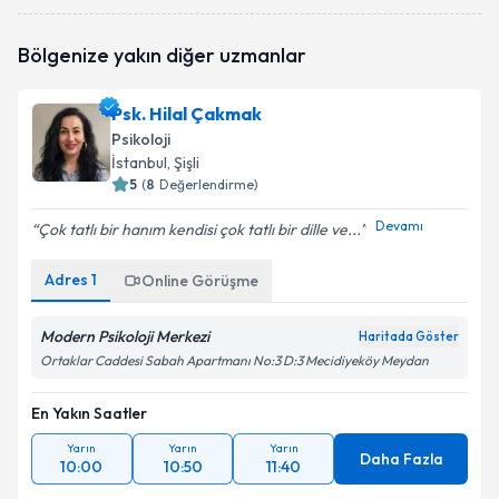
Psk. Duygu Derin
için randevu takvimi talebi
Bölgenize yakın diğer uzmanlar
oluşturun. Size bu uzmandan randevu almanız için bir
takvim hazırlandığında e-posta ile bilgilendireceğiz.
Psk. Hilal Çakmak
E-posta Adresiniz
Psikoloji
İstanbul
, Şişli
5
(
8
Değerlendirme)
Devamı
Çok tatlı bir hanım kendisi çok tatlı bir dille ve...
Kişisel verilerimin işlenmesine ilişkin
Aydınlatma
Metni
'ni okudum ve kişisel verilerimin belirtilen
Adres
1
kapsamda işlenmesini kabul ediyorum.
Online Görüşme
Modern Psikoloji Merkezi
Haritada Göster
Takvim Talebini Gönder
Ortaklar Caddesi Sabah Apartmanı No:3 D:3 Mecidiyeköy Meydan
En Yakın Saatler
Yarın
Yarın
Yarın
Daha Fazla
10:00
10:50
11:40