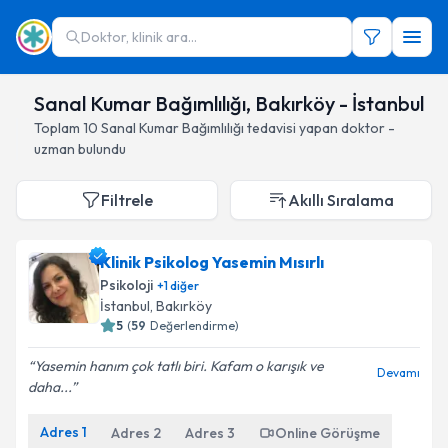
Doktor, klinik ara...
Sanal Kumar Bağımlılığı, Bakırköy - İstanbul
Toplam
10
Sanal Kumar Bağımlılığı
tedavisi yapan doktor -
uzman bulundu
Filtrele
Akıllı Sıralama
Klinik Psikolog Yasemin Mısırlı
Psikoloji
+
1
diğer
İstanbul
, Bakırköy
5
(
59
Değerlendirme)
Yasemin hanım çok tatlı biri. Kafam o karışık ve
Devamı
daha...
Adres
1
Adres
2
Adres
3
Online Görüşme