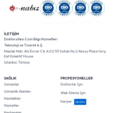
İLETİŞİM
Doktorsitesi Com Bilgi Hizmetleri
Teknoloji ve Ticaret A.Ş.
Maslak Mah. Ahi Evran Cd. A.O.S 55 Sokak No:2 Aksoy Plaza Giriş
Kat Kolektif House
İstanbul, Türkiye
SAĞLIK
PROFESYONELLER
Uzmanlar
Doktorlar İçin
Uzmanlık Alanları
Web Siteniz İçin
Hastalıklar
Kariyer
İşe Alım
Hizmetler
Hastaneler