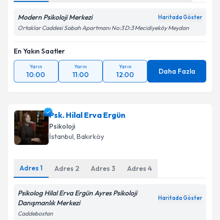
Modern Psikoloji Merkezi
Haritada Göster
Ortaklar Caddesi Sabah Apartmanı No:3 D:3 Mecidiyeköy Meydan
En Yakın Saatler
Yarın
Yarın
Yarın
Daha Fazla
10:00
11:00
12:00
Psk. Hilal Erva Ergün
Psikoloji
İstanbul
, Bakırköy
Adres
1
Adres
2
Adres
3
Adres
4
Psikolog Hilal Erva Ergün Ayres Psikoloji
Haritada Göster
Danışmanlık Merkezi
Caddebostan