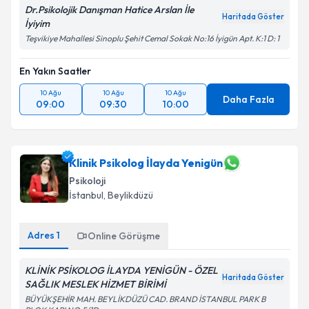
Dr.Psikolojik Danışman Hatice Arslan İle
Haritada Göster
İyiyim
Teşvikiye Mahallesi Sinoplu Şehit Cemal Sokak No:16 İyigün Apt. K:1 D: 1
En Yakın Saatler
10 Ağu
10 Ağu
10 Ağu
Daha Fazla
09:00
09:30
10:00
Klinik Psikolog İlayda Yenigün
Psikoloji
İstanbul
, Beylikdüzü
Adres
1
Online Görüşme
KLİNİK PSİKOLOG İLAYDA YENİGÜN - ÖZEL
Haritada Göster
SAĞLIK MESLEK HİZMET BİRİMİ
BÜYÜKŞEHİR MAH. BEYLİKDÜZÜ CAD. BRAND İSTANBUL PARK B