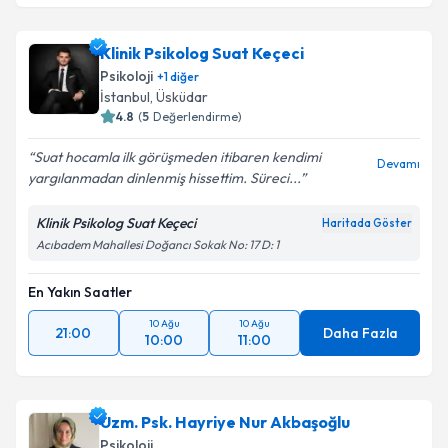
Klinik Psikolog Suat Keçeci
Psikoloji
+
1
diğer
İstanbul
, Üsküdar
4.8
(
5
Değerlendirme)
Suat hocamla ilk görüşmeden itibaren kendimi
Devamı
yargılanmadan dinlenmiş hissettim. Süreci...
Klinik Psikolog Suat Keçeci
Haritada Göster
Acıbadem Mahallesi Doğancı Sokak No: 17 D: 1
En Yakın Saatler
10 Ağu
10 Ağu
21:00
Daha Fazla
10:00
11:00
Uzm. Psk. Hayriye Nur Akbaşoğlu
Psikoloji