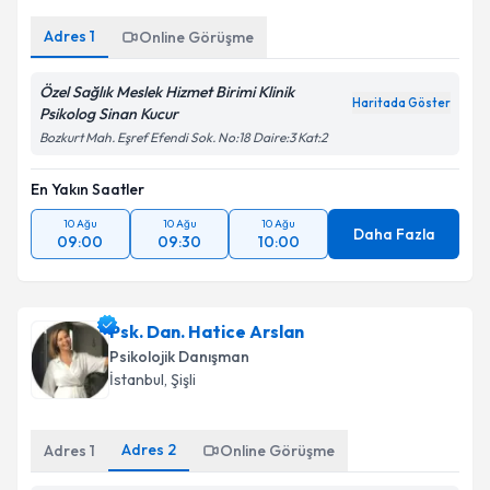
Adres
1
Online Görüşme
Özel Sağlık Meslek Hizmet Birimi Klinik
Haritada Göster
Psikolog Sinan Kucur
Bozkurt Mah. Eşref Efendi Sok. No:18 Daire:3 Kat:2
En Yakın Saatler
10 Ağu
10 Ağu
10 Ağu
Daha Fazla
09:00
09:30
10:00
Psk. Dan. Hatice Arslan
Psikolojik Danışman
İstanbul
, Şişli
Adres
2
Adres
1
Online Görüşme