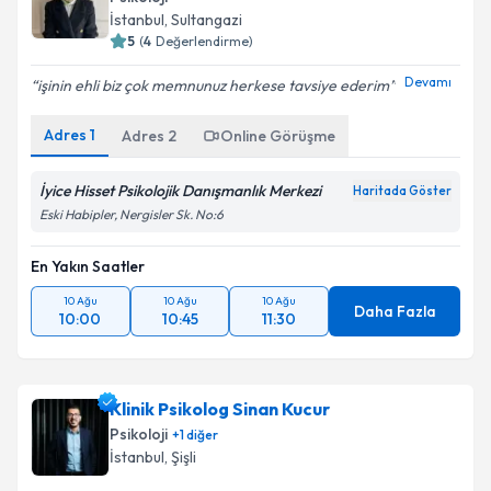
İstanbul
, Sultangazi
5
(
4
Değerlendirme)
Devamı
işinin ehli biz çok memnunuz herkese tavsiye ederim
Adres
1
Adres
2
Online Görüşme
İyice Hisset Psikolojik Danışmanlık Merkezi
Haritada Göster
Eski Habipler, Nergisler Sk. No:6
En Yakın Saatler
10 Ağu
10 Ağu
10 Ağu
Daha Fazla
10:00
10:45
11:30
Klinik Psikolog Sinan Kucur
Psikoloji
+
1
diğer
İstanbul
, Şişli