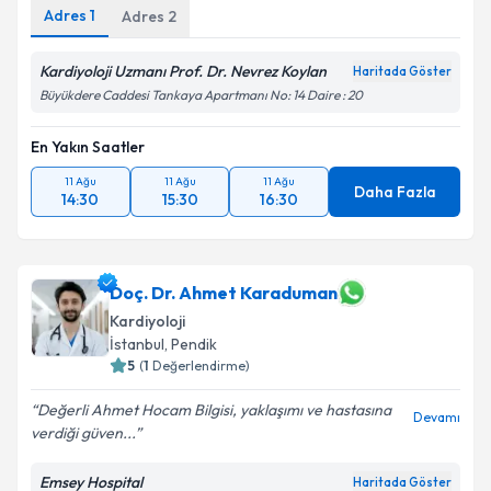
Adres
1
Adres
2
Kardiyoloji Uzmanı Prof. Dr. Nevrez Koylan
Haritada Göster
Büyükdere Caddesi Tankaya Apartmanı No: 14 Daire : 20
En Yakın Saatler
11 Ağu
11 Ağu
11 Ağu
Daha Fazla
14:30
15:30
16:30
Doç. Dr. Ahmet Karaduman
Kardiyoloji
İstanbul
, Pendik
5
(
1
Değerlendirme)
Değerli Ahmet Hocam Bilgisi, yaklaşımı ve hastasına
Devamı
verdiği güven...
Emsey Hospital
Haritada Göster