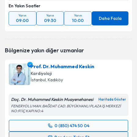
En Yakın Saatler
Yarın
Yarın
Yarın
Daha Fazla
09:00
09:30
10:00
Bölgenize yakın diğer uzmanlar
Prof. Dr. Muhammed Keskin
Kardiyoloji
İstanbul
, Kadıköy
Doç. Dr. Muhammed Keskin Muayenehanesi
Haritada Göster
FENERYOLU MAH. BAĞDAT CAD. BÜYÜKHANLI PLAZA İŞ MERKEZİ
NO:91 İÇ KAPI NO:4
0 (850) 474 50 04
Randevu Takvimi Talebi