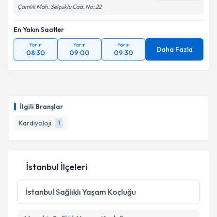
Çamlık Mah. Selçuklu Cad. No: 22
En Yakın Saatler
Yarın
Yarın
Yarın
Daha Fazla
08:30
09:00
09:30
İlgili Branşlar
Kardiyoloji
1
İstanbul İlçeleri
İstanbul
Sağlıklı Yaşam Koçluğu