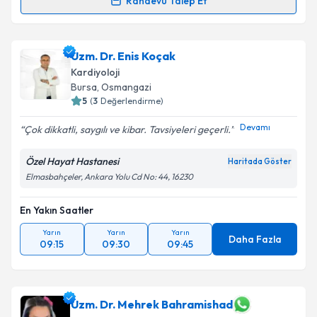
Randevu Talep Et
Prof. Dr. Muhammed Keskin
için randevu takvimi
talebi oluşturun. Size bu uzmandan randevu almanız
Uzm. Dr. Enis Koçak
için bir takvim hazırlandığında e-posta ile
bilgilendireceğiz.
Kardiyoloji
Bursa
, Osmangazi
E-posta Adresiniz
5
(
3
Değerlendirme)
Devamı
Çok dikkatli, saygılı ve kibar. Tavsiyeleri geçerli.
Özel Hayat Hastanesi
Haritada Göster
Kişisel verilerimin işlenmesine ilişkin
Aydınlatma
Elmasbahçeler, Ankara Yolu Cd No: 44, 16230
Metni
'ni okudum ve kişisel verilerimin belirtilen
kapsamda işlenmesini kabul ediyorum.
En Yakın Saatler
Yarın
Yarın
Yarın
Daha Fazla
Takvim Talebini Gönder
09:15
09:30
09:45
Uzm. Dr. Mehrek Bahramishad