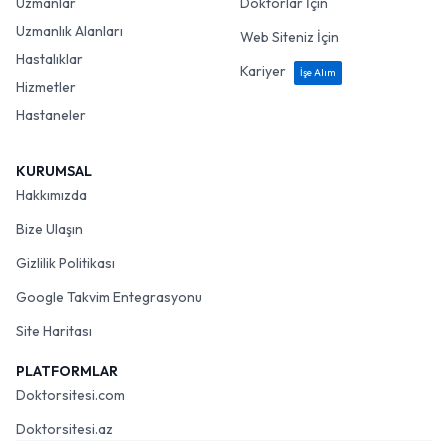
Uzmanlar
Doktorlar İçin
Uzmanlık Alanları
Web Siteniz İçin
Hastalıklar
Kariyer
İşe Alım
Hizmetler
Hastaneler
KURUMSAL
Hakkımızda
Bize Ulaşın
Gizlilik Politikası
Google Takvim Entegrasyonu
Site Haritası
PLATFORMLAR
Doktorsitesi.com
Doktorsitesi.az