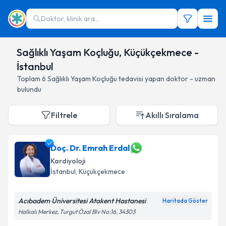
Doktor, klinik ara...
Sağlıklı Yaşam Koçluğu, Küçükçekmece -
İstanbul
Toplam
6
Sağlıklı Yaşam Koçluğu
tedavisi yapan doktor - uzman
bulundu
Filtrele
Akıllı Sıralama
Doç. Dr. Emrah Erdal
Kardiyoloji
İstanbul
, Küçükçekmece
Acıbadem Üniversitesi Atakent Hastanesi
Haritada Göster
Halkalı Merkez, Turgut Özal Blv No:16, 34303