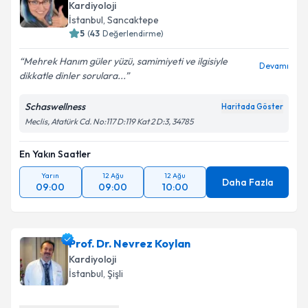
Kardiyoloji
İstanbul
, Sancaktepe
5
(
43
Değerlendirme)
Mehrek Hanım güler yüzü, samimiyeti ve ilgisiyle
Devamı
dikkatle dinler sorulara...
Schaswellness
Haritada Göster
Meclis, Atatürk Cd. No:117 D:119 Kat 2 D:3, 34785
En Yakın Saatler
Yarın
12 Ağu
12 Ağu
Daha Fazla
09:00
09:00
10:00
Prof. Dr. Nevrez Koylan
Kardiyoloji
İstanbul
, Şişli