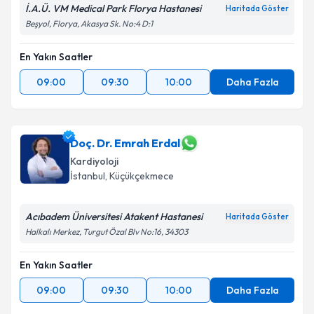
İ.A.Ü. VM Medical Park Florya Hastanesi
Haritada Göster
Beşyol, Florya, Akasya Sk. No:4 D:1
En Yakın Saatler
09:00
09:30
10:00
Daha Fazla
Doç. Dr. Emrah Erdal
Kardiyoloji
İstanbul
, Küçükçekmece
Acıbadem Üniversitesi Atakent Hastanesi
Haritada Göster
Halkalı Merkez, Turgut Özal Blv No:16, 34303
En Yakın Saatler
09:00
09:30
10:00
Daha Fazla