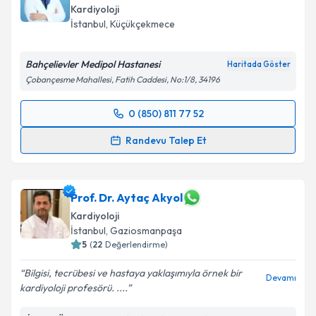
E-posta Adresiniz
Kardiyoloji
İstanbul
, Küçükçekmece
Bahçelievler Medipol Hastanesi
Haritada Göster
Kişisel verilerimin işlenmesine ilişkin
Aydınlatma
Çobançesme Mahallesi, Fatih Caddesi, No:1/8, 34196
Metni
'ni okudum ve kişisel verilerimin belirtilen
kapsamda işlenmesini kabul ediyorum.
0 (850) 811 77 52
Randevu Takvimi Talebi
Randevu Talep Et
Takvim Talebini Gönder
Uzm. Dr. Ceyla Zeynep Çolakoğlu Gevher
için
randevu takvimi talebi oluşturun. Size bu uzmandan
randevu almanız için bir takvim hazırlandığında e-
Prof. Dr. Aytaç Akyol
posta ile bilgilendireceğiz.
Kardiyoloji
İstanbul
, Gaziosmanpaşa
E-posta Adresiniz
5
(
22
Değerlendirme)
Bilgisi, tecrübesi ve hastaya yaklaşımıyla örnek bir
Devamı
kardiyoloji profesörü. ....
Kişisel verilerimin işlenmesine ilişkin
Aydınlatma