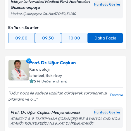
İstinye Üniversitesi Medical Park Hastaneleri
Metni
'ni okudum ve kişisel verilerimin belirtilen
Haritada Göster
Gaziosmanpaşa
kapsamda işlenmesini kabul ediyorum.
Merkez, Çukurçeşme Cd. No:57 D:59, 34250
Takvim Talebini Gönder
En Yakın Saatler
09:00
09:30
10:00
Daha Fazla
Prof. Dr. Uğur Coşkun
Kardiyoloji
İstanbul
, Bakırköy
5
(
4
Değerlendirme)
Uğur hoca ile sadece uzaktan görüşerek sorunlarımızı
Devamı
bildirdim ve o...
Prof. Dr. Uğur Coşkun Muayenahanesi
Haritada Göster
ATAKÖY 7-8-9-10 KISIM MAH. ÇOBANÇEŞME E-5 YANYOL CAD. NO:6
ATAKÖY ROUTE REZİDANS 6. KAT DAİRE:61 ATAKÖY