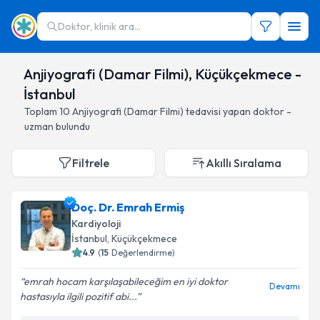
Doktor, klinik ara...
Anjiyografi (Damar Filmi), Küçükçekmece -
İstanbul
Toplam
10
Anjiyografi (Damar Filmi)
tedavisi yapan doktor -
uzman bulundu
Filtrele
Akıllı Sıralama
Doç. Dr. Emrah Ermiş
Kardiyoloji
İstanbul
, Küçükçekmece
4.9
(
15
Değerlendirme)
emrah hocam karşılaşabileceğim en iyi doktor
Devamı
hastasıyla ilgili pozitif abi...