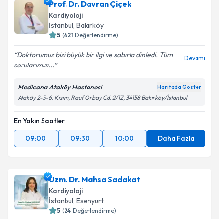
Prof. Dr. Davran Çiçek
E-posta Adresiniz
Kardiyoloji
İstanbul
, Bakırköy
5
(
421
Değerlendirme)
Doktorumuz bizi büyük bir ilgi ve sabırla dinledi. Tüm
Kişisel verilerimin işlenmesine ilişkin
Aydınlatma
Devamı
sorularımızı...
Metni
'ni okudum ve kişisel verilerimin belirtilen
kapsamda işlenmesini kabul ediyorum.
Medicana Ataköy Hastanesi
Haritada Göster
Ataköy 2-5-6. Kısım, Rauf Orbay Cd. 2/1Z, 34158 Bakırköy/İstanbul
Takvim Talebini Gönder
En Yakın Saatler
09:00
09:30
10:00
Daha Fazla
Uzm. Dr. Mahsa Sadakat
Kardiyoloji
İstanbul
, Esenyurt
5
(
24
Değerlendirme)