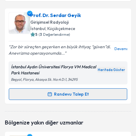
Prof. Dr. Serdar Geyik
Girişimsel Radyoloji
İstanbul
, Küçükçekmece
5
(
3
Değerlendirme)
Zor bir süreçten geçerken en büyük ihtiyaç “güven”di.
Devamı
Anevrizma operasyonumda...
İstanbul Aydın Üniversitesi Florya VM Medical
Haritada Göster
Park Hastanesi
Beşyol, Florya, Akasya Sk. No:4 D:1, 34295
Randevu Talep Et
Randevu Takvimi Talebi
Prof. Dr. Serdar Geyik
için randevu takvimi talebi
Bölgenize yakın diğer uzmanlar
oluşturun. Size bu uzmandan randevu almanız için bir
takvim hazırlandığında e-posta ile bilgilendireceğiz.