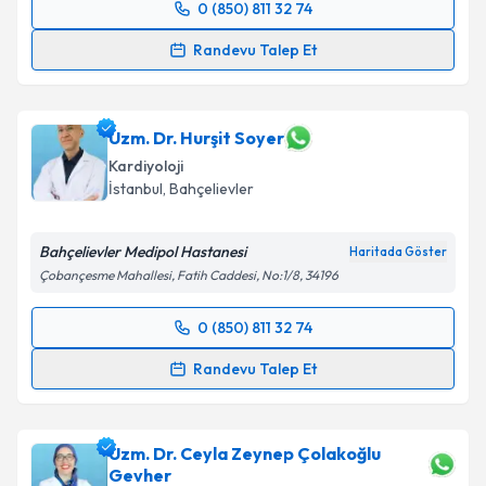
0 (850) 811 32 74
Randevu Takvimi Talebi
Randevu Talep Et
Uzm. Dr. İlker Duman
için randevu takvimi talebi
oluşturun. Size bu uzmandan randevu almanız için bir
takvim hazırlandığında e-posta ile bilgilendireceğiz.
Uzm. Dr. Hurşit Soyer
Kardiyoloji
E-posta Adresiniz
İstanbul
, Bahçelievler
Bahçelievler Medipol Hastanesi
Haritada Göster
Çobançesme Mahallesi, Fatih Caddesi, No:1/8, 34196
Kişisel verilerimin işlenmesine ilişkin
Aydınlatma
Metni
'ni okudum ve kişisel verilerimin belirtilen
0 (850) 811 32 74
kapsamda işlenmesini kabul ediyorum.
Randevu Takvimi Talebi
Randevu Talep Et
Takvim Talebini Gönder
Uzm. Dr. Hurşit Soyer
için randevu takvimi talebi
oluşturun. Size bu uzmandan randevu almanız için bir
Uzm. Dr. Ceyla Zeynep Çolakoğlu
takvim hazırlandığında e-posta ile bilgilendireceğiz.
Gevher