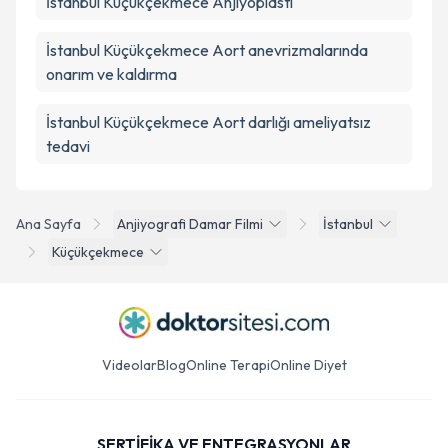
İstanbul Küçükçekmece Anjiyoplasti
İstanbul Küçükçekmece Aort anevrizmalarında
onarım ve kaldırma
İstanbul Küçükçekmece Aort darlığı ameliyatsız
tedavi
Ana Sayfa
Anjiyografi Damar Filmi
İstanbul
Küçükçekmece
Videolar
Blog
Online Terapi
Online Diyet
SERTİFİKA VE ENTEGRASYONLAR